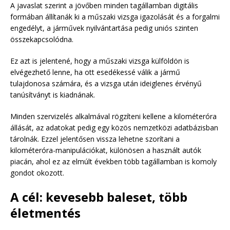
A javaslat szerint a jövőben minden tagállamban digitális
formában állítanák ki a műszaki vizsga igazolását és a forgalmi
engedélyt, a járművek nyilvántartása pedig uniós szinten
összekapcsolódna.
Ez azt is jelentené, hogy a műszaki vizsga külföldön is
elvégezhető lenne, ha ott esedékessé válik a jármű
tulajdonosa számára, és a vizsga után ideiglenes érvényű
tanúsítványt is kiadnának.
Minden szervizelés alkalmával rögzíteni kellene a kilométeróra
állását, az adatokat pedig egy közös nemzetközi adatbázisban
tárolnák. Ezzel jelentősen vissza lehetne szorítani a
kilométeróra-manipulációkat, különösen a használt autók
piacán, ahol ez az elmúlt években több tagállamban is komoly
gondot okozott.
A cél: kevesebb baleset, több
életmentés