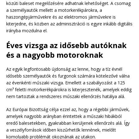
közúti baleset megelőzésére adhatnak lehetőséget. A csomag
a személyautók mellett a motorkerékpárokra, a
haszongépjárművekre és az elektromos járművekre is
kiterjedne, és közben az adminisztráció is egyre inkább digitális
irányba mozdulna el.
Éves vizsga az idősebb autóknak
és a nagyobb motoroknak
Az egyik legfontosabb újdonság az lenne, hogy a tíz évnél
idősebb személyautók és furgonok számára kötelezővé válna
az évenkénti műszaki vizsga. Emellett a szabályozást a 125
cm³ feletti motorkerékpárokra is kiterjesztenék, amelyek eddig
nem tartoztak a rendszeres műszaki ellenőrzés hatálya alá.
Az Európai Bizottság célja ezzel az, hogy a régebbi járművek,
amelyek nagyobb arányban érintettek a műszaki hibákból
eredő balesetekben, gyakrabban kerüljenek ellenőrzés alá. Így
a veszélyforrások időben kiszűrhetők lennének, mielőtt
komolyabb problémát okoznának az utakon.