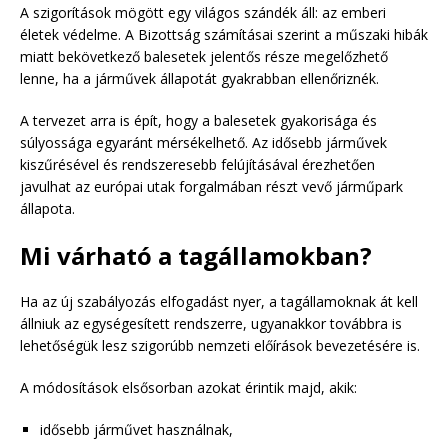
A szigorítások mögött egy világos szándék áll: az emberi
életek védelme. A Bizottság számításai szerint a műszaki hibák
miatt bekövetkező balesetek jelentős része megelőzhető
lenne, ha a járművek állapotát gyakrabban ellenőriznék.
A tervezet arra is épít, hogy a balesetek gyakorisága és
súlyossága egyaránt mérsékelhető. Az idősebb járművek
kiszűrésével és rendszeresebb felújításával érezhetően
javulhat az európai utak forgalmában részt vevő járműpark
állapota.
Mi várható a tagállamokban?
Ha az új szabályozás elfogadást nyer, a tagállamoknak át kell
állniuk az egységesített rendszerre, ugyanakkor továbbra is
lehetőségük lesz szigorúbb nemzeti előírások bevezetésére is.
A módosítások elsősorban azokat érintik majd, akik:
idősebb járművet használnak,