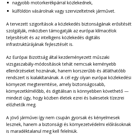
nagyobb motorkerékpárral közlekednek,
külföldön vásárolnak vagy szervizeltetnek járművet.
A tervezett szigorítások a közlekedés biztonságának erősítését
szolgálják, miközben támogatják az európai klímacélok
teljesítését és az intelligens közlekedés digitális
infrastruktúrájának fejlesztését is.
Az Európai Bizottság által kezdeményezett műszaki
vizsgaszabály-módosítások tehát nemcsak keményebb
ellenőrzéseket hoznának, hanem korszerűbb és átláthatóbb
rendszert is kialakítanának. A cél egy olyan európai közlekedési
környezet megteremtése, amely biztonságosabb,
környezetkímélőbb, és digitálisan is könnyebben követhető —
mindezt úgy, hogy közben életek ezrei és balesetek tízezrei
előzhetők meg.
A jövő járművei így nem csupán gyorsak és kényelmesek
lesznek, hanem a biztonsági és környezetvédelmi előírásoknak
is maradéktalanul meg kell felelniük.