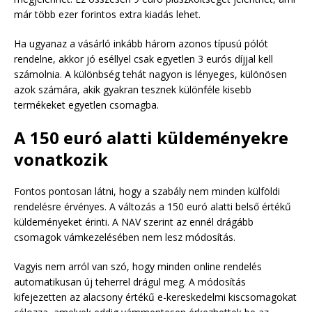
már több ezer forintos extra kiadás lehet.
Ha ugyanaz a vásárló inkább három azonos típusú pólót
rendelne, akkor jó eséllyel csak egyetlen 3 eurós díjjal kell
számolnia. A különbség tehát nagyon is lényeges, különösen
azok számára, akik gyakran tesznek különféle kisebb
termékeket egyetlen csomagba.
A 150 euró alatti küldeményekre
vonatkozik
Fontos pontosan látni, hogy a szabály nem minden külföldi
rendelésre érvényes. A változás a 150 euró alatti belső értékű
küldeményeket érinti. A NAV szerint az ennél drágább
csomagok vámkezelésében nem lesz módosítás.
Vagyis nem arról van szó, hogy minden online rendelés
automatikusan új teherrel drágul meg. A módosítás
kifejezetten az alacsony értékű e-kereskedelmi kiscsomagokat