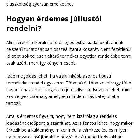
pluszköltség gyorsan emelkedhet.
Hogyan érdemes júliustól
rendelni?
Aki szeretné elkerülni a fölösleges extra kiadásokat, annak
célszerű tudatosabban összeállítani a kosarát. Nem feltétlenül
jó ötlet sok teljesen eltérő terméket egyetlen rendelésbe tenni
csak azért, mert így kényelmesebb.
Jobb megoldás lehet, ha valaki inkább azonos típusú
termékeket rendel egyszerre. Több póló, több zokni vagy több
hasonló háztartási kiegészítő jó eséllyel kedvezőbb lehet, mint
egy vegyes csomag, amelyben minden más kategóriába
tartozik.
Arra is érdemes figyelni, hogy nem kizárólag a rendelés
leadásának időpontja számíthat. Az is fontos lehet, hogy mikor
érkezik be a küldemény, mikor indul a vámkezelés, és milyen
nyilatkozatot nyújtanak be hozzá. Az átmeneti időszakban