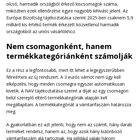
olcsó, harmadik országból érkező kiscsomagok száma,
miközben ezek ellenőrzése egyre nagyobb kihívást jelent. Az
Európai Bizottság tájékoztatása szerint 2025-ben csaknem 5,9
milliárd kis értékű termék érkezett közvetlenül harmadik
országokból az uniós vásárlókhoz.
Nem csomagonként, hanem
termékkategóriánként számolják
Ez a rész a legfontosabb, mert itt lehet a legegyszerűbben
félreérteni az új rendszert. A 3 eurós vámot nem úgy kell
elképzelni, hogy minden csomagra egyszer automatikusan
kivetik. A NAV tájékoztatása szerint a díjat az egy csomagon
belül szereplő eltérő termékkategóriák alapján kell
megállapítani. A termékkategóriát a vámtarifaszám határozza
meg.
A gyakorlatban ez azt jelenti, hogy nem az számít, hány darab
terméket rendelsz, hanem az, hogy azok hány különböző
vámtarifaszám alá tartoznak. Ha például valaki három