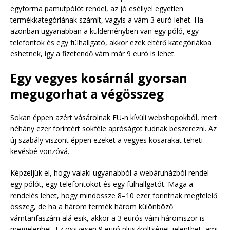
egyforma pamutpólót rendel, az jó eséllyel egyetlen
termékkategóriának számít, vagyis a vám 3 euró lehet. Ha
azonban ugyanabban a küldeményben van egy póló, egy
telefontok és egy fülhallgató, akkor ezek eltérő kategóriákba
eshetnek, így a fizetendő vám már 9 euró is lehet.
Egy vegyes kosárnál gyorsan
megugorhat a végösszeg
Sokan éppen azért vásárolnak EU-n kívüli webshopokból, mert
néhány ezer forintért sokféle apróságot tudnak beszerezni. Az
új szabály viszont éppen ezeket a vegyes kosarakat teheti
kevésbé vonzóvá.
Képzeljük el, hogy valaki ugyanabból a webáruházból rendel
egy pólót, egy telefontokot és egy fülhallgatót. Maga a
rendelés lehet, hogy mindössze 8–10 ezer forintnak megfelelő
összeg, de ha a három termék három különböző
vámtarifaszám alá esik, akkor a 3 eurós vám háromszor is
megjelenhet. Ez összesen 9 euró pluszköltséget jelenthet, ami