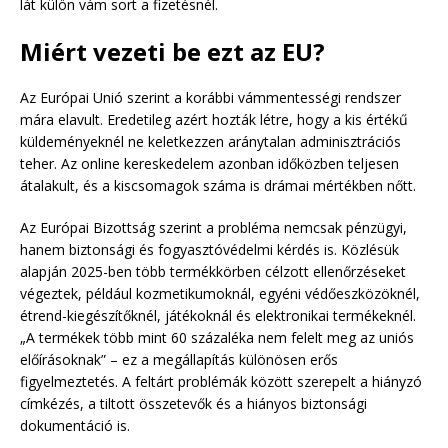
lát külön vám sort a fizetésnél.
Miért vezeti be ezt az EU?
Az Európai Unió szerint a korábbi vámmentességi rendszer
mára elavult. Eredetileg azért hozták létre, hogy a kis értékű
küldeményeknél ne keletkezzen aránytalan adminisztrációs
teher. Az online kereskedelem azonban időközben teljesen
átalakult, és a kiscsomagok száma is drámai mértékben nőtt.
Az Európai Bizottság szerint a probléma nemcsak pénzügyi,
hanem biztonsági és fogyasztóvédelmi kérdés is. Közlésük
alapján 2025-ben több termékkörben célzott ellenőrzéseket
végeztek, például kozmetikumoknál, egyéni védőeszközöknél,
étrend-kiegészítőknél, játékoknál és elektronikai termékeknél.
„A termékek több mint 60 százaléka nem felelt meg az uniós
előírásoknak” – ez a megállapítás különösen erős
figyelmeztetés. A feltárt problémák között szerepelt a hiányzó
címkézés, a tiltott összetevők és a hiányos biztonsági
dokumentáció is.