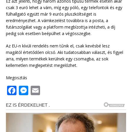
Ez azt jelenti, hogy három azonos típusú termék esetén akár
csak 3 euró lehet a vám, míg egy póló, egy telefontok és egy
fülhallgató együtt már 9 eurós pluszköltséget is
eredményezhet. A vámkezelést továbbra is a posta, a
futárszolgálat vagy a platform megbízottja intézheti, a díj
pedig sok esetben beépülhet a végösszegbe.
Az EU-n kívüli rendelés nem tűnik el, csak kevésbé lesz
magától értetődően olcsó. Aki tudatosabban választ, és figyel
arra, milyen termékek kerülnek egy csomagba, az sok
kellemetlen meglepetést megelőzhet.
Megosztás
F
M
E
a
e
m
c
ss
ai
e
e
l
b
n