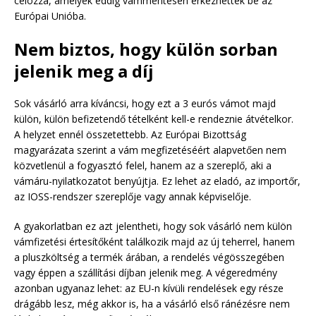
célozza, amelyek eddig vámmentesen érkezhettek be az
Európai Unióba.
Nem biztos, hogy külön sorban
jelenik meg a díj
Sok vásárló arra kíváncsi, hogy ezt a 3 eurós vámot majd
külön, külön befizetendő tételként kell-e rendeznie átvételkor.
A helyzet ennél összetettebb. Az Európai Bizottság
magyarázata szerint a vám megfizetéséért alapvetően nem
közvetlenül a fogyasztó felel, hanem az a szereplő, aki a
vámáru-nyilatkozatot benyújtja. Ez lehet az eladó, az importőr,
az IOSS-rendszer szereplője vagy annak képviselője.
A gyakorlatban ez azt jelentheti, hogy sok vásárló nem külön
vámfizetési értesítőként találkozik majd az új teherrel, hanem
a pluszköltség a termék árában, a rendelés végösszegében
vagy éppen a szállítási díjban jelenik meg. A végeredmény
azonban ugyanaz lehet: az EU-n kívüli rendelések egy része
drágább lesz, még akkor is, ha a vásárló első ránézésre nem