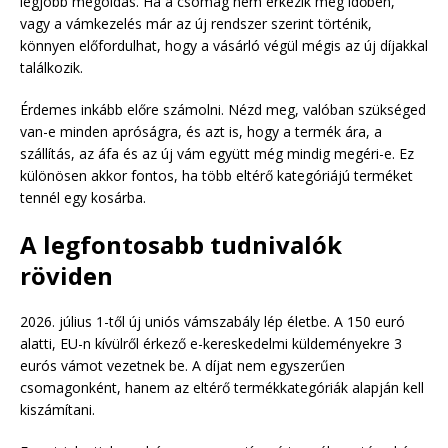
legjobb megoldás. Ha a csomag nem érkezik meg időben,
vagy a vámkezelés már az új rendszer szerint történik,
könnyen előfordulhat, hogy a vásárló végül mégis az új díjakkal
találkozik.
Érdemes inkább előre számolni. Nézd meg, valóban szükséged
van-e minden apróságra, és azt is, hogy a termék ára, a
szállítás, az áfa és az új vám együtt még mindig megéri-e. Ez
különösen akkor fontos, ha több eltérő kategóriájú terméket
tennél egy kosárba.
A legfontosabb tudnivalók
röviden
2026. július 1-től új uniós vámszabály lép életbe. A 150 euró
alatti, EU-n kívülről érkező e-kereskedelmi küldeményekre 3
eurós vámot vezetnek be. A díjat nem egyszerűen
csomagonként, hanem az eltérő termékkategóriák alapján kell
kiszámítani.