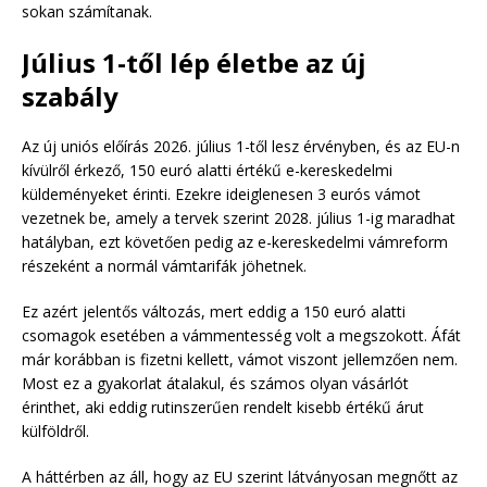
sokan számítanak.
Július 1-től lép életbe az új
szabály
Az új uniós előírás 2026. július 1-től lesz érvényben, és az EU-n
kívülről érkező, 150 euró alatti értékű e-kereskedelmi
küldeményeket érinti. Ezekre ideiglenesen 3 eurós vámot
vezetnek be, amely a tervek szerint 2028. július 1-ig maradhat
hatályban, ezt követően pedig az e-kereskedelmi vámreform
részeként a normál vámtarifák jöhetnek.
Ez azért jelentős változás, mert eddig a 150 euró alatti
csomagok esetében a vámmentesség volt a megszokott. Áfát
már korábban is fizetni kellett, vámot viszont jellemzően nem.
Most ez a gyakorlat átalakul, és számos olyan vásárlót
érinthet, aki eddig rutinszerűen rendelt kisebb értékű árut
külföldről.
A háttérben az áll, hogy az EU szerint látványosan megnőtt az