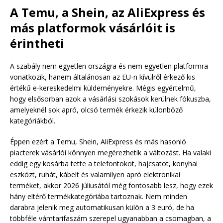
A Temu, a Shein, az AliExpress és
más platformok vásárlóit is
érintheti
A szabály nem egyetlen országra és nem egyetlen platformra
vonatkozik, hanem általánosan az EU-n kívülről érkező kis
értékű e-kereskedelmi küldeményekre. Mégis egyértelmű,
hogy elsősorban azok a vásárlási szokások kerülnek fókuszba,
amelyeknél sok apró, olcsó termék érkezik különböző
kategóriákból.
Éppen ezért a Temu, Shein, AliExpress és más hasonló
piacterek vásárlói könnyen megérezhetik a változást. Ha valaki
eddig egy kosárba tette a telefontokot, hajcsatot, konyhai
eszközt, ruhát, kábelt és valamilyen apró elektronikai
terméket, akkor 2026 júliusától még fontosabb lesz, hogy ezek
hány eltérő termékkategóriába tartoznak. Nem minden
darabra jelenik meg automatikusan külön a 3 euró, de ha
többféle vámtarifaszám szerepel ugyanabban a csomagban, a