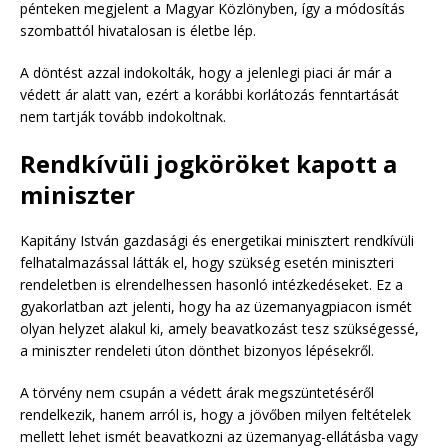
pénteken megjelent a Magyar Közlönyben, így a módosítás
szombattól hivatalosan is életbe lép.
A döntést azzal indokolták, hogy a jelenlegi piaci ár már a
védett ár alatt van, ezért a korábbi korlátozás fenntartását
nem tartják tovább indokoltnak.
Rendkívüli jogköröket kapott a
miniszter
Kapitány István gazdasági és energetikai minisztert rendkívüli
felhatalmazással látták el, hogy szükség esetén miniszteri
rendeletben is elrendelhessen hasonló intézkedéseket. Ez a
gyakorlatban azt jelenti, hogy ha az üzemanyagpiacon ismét
olyan helyzet alakul ki, amely beavatkozást tesz szükségessé,
a miniszter rendeleti úton dönthet bizonyos lépésekről.
A törvény nem csupán a védett árak megszüntetéséről
rendelkezik, hanem arról is, hogy a jövőben milyen feltételek
mellett lehet ismét beavatkozni az üzemanyag-ellátásba vagy