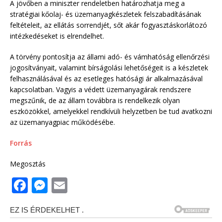
A jövőben a miniszter rendeletben határozhatja meg a
stratégiai kőolaj- és üzemanyagkészletek felszabadításának
feltételeit, az ellátás sorrendjét, sőt akár fogyasztáskorlátozó
intézkedéseket is elrendelhet.
A törvény pontosítja az állami adó- és vámhatóság ellenőrzési
jogosítványait, valamint bírságolási lehetőségeit is a készletek
felhasználásával és az esetleges hatósági ár alkalmazásával
kapcsolatban. Vagyis a védett üzemanyagárak rendszere
megszűnik, de az állam továbbra is rendelkezik olyan
eszközökkel, amelyekkel rendkívüli helyzetben be tud avatkozni
az üzemanyagpiac működésébe.
Forrás
Megosztás
F
M
E
a
e
m
c
ss
ai