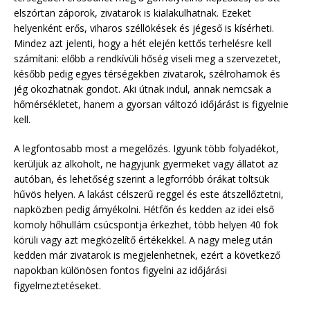
elszórtan záporok, zivatarok is kialakulhatnak. Ezeket
helyenként erős, viharos széllökések és jégeső is kísérheti.
Mindez azt jelenti, hogy a hét elején kettős terhelésre kell
számítani: előbb a rendkívüli hőség viseli meg a szervezetet,
később pedig egyes térségekben zivatarok, szélrohamok és
jég okozhatnak gondot. Aki útnak indul, annak nemcsak a
hőmérsékletet, hanem a gyorsan változó időjárást is figyelnie
kell.
A legfontosabb most a megelőzés. Igyunk több folyadékot,
kerüljük az alkoholt, ne hagyjunk gyermeket vagy állatot az
autóban, és lehetőség szerint a legforróbb órákat töltsük
hűvös helyen. A lakást célszerű reggel és este átszellőztetni,
napközben pedig árnyékolni. Hétfőn és kedden az idei első
komoly hőhullám csúcspontja érkezhet, több helyen 40 fok
körüli vagy azt megközelítő értékekkel. A nagy meleg után
kedden már zivatarok is megjelenhetnek, ezért a következő
napokban különösen fontos figyelni az időjárási
figyelmeztetéseket.