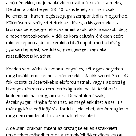
a hőmérséklet, majd napközben tovább fokozódik a meleg.
Délutánra több helyen 38–40 fok is lehet, ami nemcsak
kellemetlen, hanem egészségügyi szempontból is megterhelő.
Különösen veszélyeztetettek az idősek, a kisgyermekek, a
krónikus betegséggel élők, valamint azok, akik hosszabb ideig
a napon tartózkodnak. A déli és kora délutáni órákban ezért
mindenképpen ajánlott kerülni a tűző napot, mert a hőség
gyorsan fejfájást, szédülést, gyengeséget vagy akár
rosszullétet is kiválthat.
Kedden sem várható azonnali enyhülés, sőt egyes helyeken
még tovább emelkedhet a hőmérséklet. A cikk szerint 35 és 42
fok közötti csúcsértékek is előfordulhatnak, vagyis az ország
bizonyos részein extrém forróság alakulhat ki. A változás
kedden indulhat meg, amikor a Dunántúlon északi,
északnyugati irányba fordulhat, és megélénkülhet a szél. Ez
már egy közeledő időjárási fordulat jele lehet, ám önmagában
még nem mindenütt hoz azonnali felfrissülést.
A délutáni órákban főként az ország keleti és északkeleti
térségében erősödhet meg a gomolyfelhő-képződés, és ott