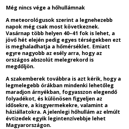
Még nincs vége a hőhullámnak
A meteorológusok szerint a legnehezebb
napok még csak most következnek.
Vasárnap több helyen 40–41 fok is lehet, a
jövő hét elején pedig egyes térségekben ezt
is meghaladhatja a hőmérséklet. Emiatt
egyre nagyobb az esély arra, hogy az
országos abszolút melegrekord is
megdőljön.
A szakemberek továbbra is azt kérik, hogy a
legmelegebb órákban mindenki lehetőleg
maradjon árnyékban, fogyasszon elegendő
folyadékot, és különösen figyeljen az
idősekre, a kisgyermekekre, valamint a
háziállatokra. A jelenlegi hőhullám az elmúlt
évtizedek egyik legintenzívebbje lehet
Magyarországon.