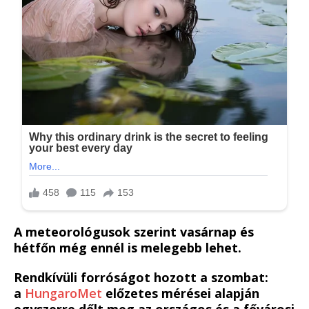
A meteorológusok szerint vasárnap és
hétfőn még ennél is melegebb lehet.
Rendkívüli forróságot hozott a szombat:
a
HungaroMet
előzetes mérései alapján
egyszerre dőlt meg az országos és a fővárosi