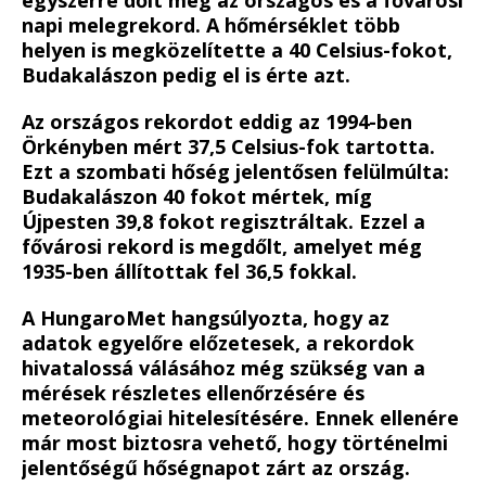
napi melegrekord. A hőmérséklet több
helyen is megközelítette a 40 Celsius-fokot,
Budakalászon pedig el is érte azt.
Az országos rekordot eddig az 1994-ben
Örkényben mért 37,5 Celsius-fok tartotta.
Ezt a szombati hőség jelentősen felülmúlta:
Budakalászon 40 fokot mértek, míg
Újpesten 39,8 fokot regisztráltak. Ezzel a
fővárosi rekord is megdőlt, amelyet még
1935-ben állítottak fel 36,5 fokkal.
A HungaroMet hangsúlyozta, hogy az
adatok egyelőre előzetesek, a rekordok
hivatalossá válásához még szükség van a
mérések részletes ellenőrzésére és
meteorológiai hitelesítésére. Ennek ellenére
már most biztosra vehető, hogy történelmi
jelentőségű hőségnapot zárt az ország.