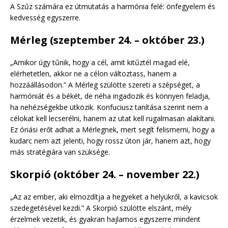
A Szűz számára ez útmutatás a harmónia felé: önfegyelem és
kedvesség egyszerre.
Mérleg (szeptember 24. – október 23.)
„Amikor úgy tűnik, hogy a cél, amit kitűztél magad elé,
elérhetetlen, akkor ne a célon változtass, hanem a
hozzáállásodon.” A Mérleg szülötte szereti a szépséget, a
harmóniát és a békét, de néha ingadozik és könnyen feladja,
ha nehézségekbe ütközik. Konfuciusz tanítása szerint nem a
célokat kell lecserélni, hanem az utat kell rugalmasan alakítani.
Ez óriási erőt adhat a Mérlegnek, mert segít felismerni, hogy a
kudarc nem azt jelenti, hogy rossz úton jár, hanem azt, hogy
más stratégiára van szüksége.
Skorpió (október 24. – november 22.)
„Az az ember, aki elmozdítja a hegyeket a helyükről, a kavicsok
szedegetésével kezdi.” A Skorpió szülötte elszánt, mély
érzelmek vezetik, és gyakran hajlamos egyszerre mindent