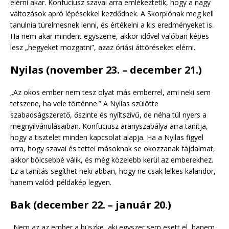
elérni akar. Konfuciusz szavai arra emlékeztetik, hogy a nagy
változások apró lépésekkel kezdődnek. A Skorpiónak meg kell
tanulnia türelmesnek lenni, és értékelni a kis eredményeket is.
Ha nem akar mindent egyszerre, akkor idővel valóban képes
lesz „hegyeket mozgatni”, azaz óriási áttöréseket elérni.
Nyilas (november 23. – december 21.)
„Az okos ember nem tesz olyat más emberrel, ami neki sem
tetszene, ha vele történne.” A Nyilas szülötte
szabadságszerető, őszinte és nyíltszívű, de néha túl nyers a
megnyilvánulásaiban. Konfuciusz aranyszabálya arra tanítja,
hogy a tisztelet minden kapcsolat alapja. Ha a Nyilas figyel
arra, hogy szavai és tettei másoknak se okozzanak fájdalmat,
akkor bölcsebbé válik, és még közelebb kerül az emberekhez.
Ez a tanítás segíthet neki abban, hogy ne csak lelkes kalandor,
hanem valódi példakép legyen.
Bak (december 22. – január 20.)
„Nem az az ember a büszke, aki egyszer sem esett el, hanem