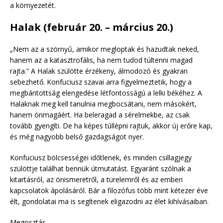
a környezetét.
Halak (február 20. – március 20.)
„Nem az a szörnyű, amikor megloptak és hazudtak neked,
hanem az a katasztrofális, ha nem tudod túltenni magad
rajta.” A Halak szülötte érzékeny, álmodozó és gyakran
sebezhető. Konfuciusz szavai arra figyelmeztetik, hogy a
megbántottság elengedése létfontosságú a lelki békéhez. A
Halaknak meg kell tanulnia megbocsátani, nem másokért,
hanem önmagáért. Ha beleragad a sérelmekbe, az csak
tovább gyengíti. De ha képes túllépni rajtuk, akkor új erőre kap,
és még nagyobb belső gazdagságot nyer.
Konfuciusz bölcsességei időtlenek, és minden csillagjegy
szülöttje találhat bennük útmutatást. Egyaránt szólnak a
kitartásról, az önismeretről, a türelemről és az emberi
kapcsolatok ápolásáról. Bár a filozófus több mint kétezer éve
élt, gondolatai ma is segítenek eligazodni az élet kihívásaiban.
Megosztás