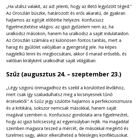
„Ha utálsz valakit, az azt jelenti, hogy az illető legyőzött téged.”
Az Oroszlán büszke, határozott és erős akaratú, de gyakran
hajlamos az egóját előtérbe helyezni. Konfuciusz
figyelmeztetése világos: az igazi győzelem nem az, ha
uralkodsz másokon, hanem ha uralkodsz a saját indulataidon.
Az Oroszlán számára ez különösen fontos tanítás, mert a
harag és gyűlölet valójában a gyengeség jele. Ha képes
nagylelkű lenni és megbocsátani, akkor ő marad erősebb, és
valóban királyként uralkodhat saját világában.
Szűz (augusztus 24. – szeptember 23.)
„Légy szigorú önmagadhoz és szelíd a körülötted lévőkhöz,
mert csak így szabadulhatsz meg a kicsinyesnek tűnő
érzésektől.” A Szűz jegy szülötte hajlamos a perfekcionizmusra
és a kritikára, sokszor nemcsak másokkal, hanem saját
magával szemben is. Konfuciusz gondolata arra figyelmeztet,
hogy az igazi bölcsesség az egyensúlyban rejlik. Ha magaddal
szemben magasra teszed a mércét, de másokkal megértő és
türelmes vagy, akkor elkerülheted a felesleges konfliktusokat.