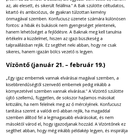
az, aki elesett, és sikerült felállnia.” A Bak szülötte céltudatos,
kitartó és ambiciózus, de gyakran túlzottan kemény
önmagával szemben. Konfuciusz üzenete számára különösen
fontos: a hibák és bukások nem gyengeséget jelentenek,
hanem lehetőséget a fejlődésre. A Baknak meg kell tanulnia
értékelni a küzdelmet, hiszen az igazi büszkeség a
talpraállásban rejlik. Ez segíthet neki abban, hogy ne csak
sikeres, hanem igazán bölcs vezető is legyen.
Vízöntő (január 21. – február 19.)
„Egy igaz embernek vannak elvárásai magával szemben, a
kisebbrendűségtől szenvedő embernek pedig inkább a
környezetével szemben vannak elvárásai.” A Vízöntő szülötte
újító szellemű, független, de sokszor hajlamos másokat
kritizálni, ha nem felelnek meg az ő mércéjének. Konfuciusz
tanítása szerint a valódi erő abban rejlik, ha magaddal
szemben állítod fel a legmagasabb elvárásokat, és nem
másoktól várod el, hogy igazodjanak hozzád. A Vízöntőnek ez
segíthet abban, hogy még inkább példakép legyen, és inspirálja