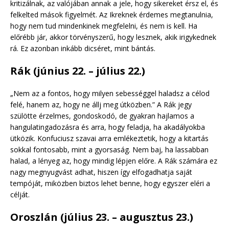
kritizálnak, az valójában annak a jele, hogy sikereket érsz el, és
felkelted mások figyelmét. Az Ikreknek érdemes megtanulnia,
hogy nem tud mindenkinek megfelelni, és nem is kell. Ha
előrébb jár, akkor törvényszerű, hogy lesznek, akik irigykednek
rá. Ez azonban inkább dicséret, mint bántás.
Rák (június 22. – július 22.)
„Nem az a fontos, hogy milyen sebességgel haladsz a célod
felé, hanem az, hogy ne állj meg útközben.” A Rák jegy
szülötte érzelmes, gondoskodó, de gyakran hajlamos a
hangulatingadozásra és arra, hogy feladja, ha akadályokba
ütközik. Konfuciusz szavai arra emlékeztetik, hogy a kitartás
sokkal fontosabb, mint a gyorsaság. Nem baj, ha lassabban
halad, a lényeg az, hogy mindig lépjen előre. A Rák számára ez
nagy megnyugvást adhat, hiszen így elfogadhatja saját
tempóját, miközben biztos lehet benne, hogy egyszer eléri a
célját.
Oroszlán (július 23. – augusztus 23.)