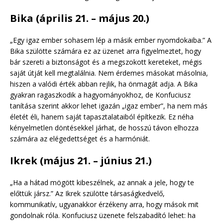
Bika (április 21. – május 20.)
„Egy igaz ember sohasem lép a másik ember nyomdokaiba.” A
Bika szülötte számára ez az üzenet arra figyelmeztet, hogy
bár szereti a biztonságot és a megszokott kereteket, mégis
saját útját kell megtalálnia. Nem érdemes másokat másolnia,
hiszen a valódi érték abban rejlik, ha önmagát adja. A Bika
gyakran ragaszkodik a hagyományokhoz, de Konfuciusz
tanítása szerint akkor lehet igazán „igaz ember”, ha nem más
életét éli, hanem saját tapasztalataiból építkezik. Ez néha
kényelmetlen döntésekkel járhat, de hosszú távon elhozza
számára az elégedettséget és a harmóniát.
Ikrek (május 21. – június 21.)
„Ha a hátad mögött kibeszélnek, az annak a jele, hogy te
előttük jársz.” Az Ikrek szülötte társaságkedvelő,
kommunikatív, ugyanakkor érzékeny arra, hogy mások mit
gondolnak róla. Konfuciusz üzenete felszabadító lehet: ha