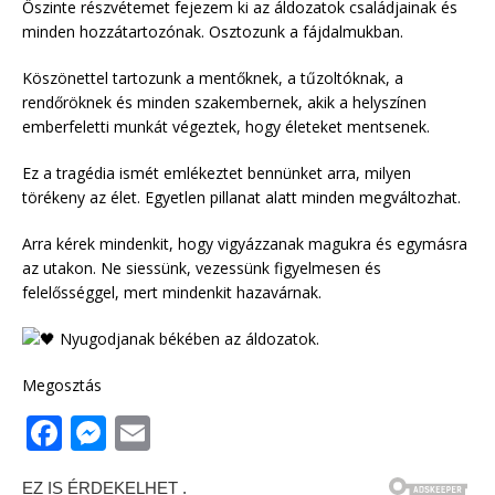
Őszinte részvétemet fejezem ki az áldozatok családjainak és
minden hozzátartozónak. Osztozunk a fájdalmukban.
Köszönettel tartozunk a mentőknek, a tűzoltóknak, a
rendőröknek és minden szakembernek, akik a helyszínen
emberfeletti munkát végeztek, hogy életeket mentsenek.
Ez a tragédia ismét emlékeztet bennünket arra, milyen
törékeny az élet. Egyetlen pillanat alatt minden megváltozhat.
Arra kérek mindenkit, hogy vigyázzanak magukra és egymásra
az utakon. Ne siessünk, vezessünk figyelmesen és
felelősséggel, mert mindenkit hazavárnak.
Nyugodjanak békében az áldozatok.
Megosztás
F
M
E
a
e
m