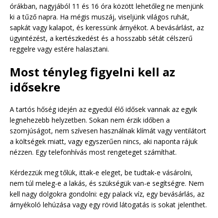
órákban, nagyjából 11 és 16 óra között lehetőleg ne menjünk
ki a tűző napra. Ha mégis muszáj, viseljünk világos ruhát,
sapkát vagy kalapot, és keressünk árnyékot. A bevásárlást, az
ügyintézést, a kertészkedést és a hosszabb sétát célszerű
reggelre vagy estére halasztani.
Most tényleg figyelni kell az
idősekre
A tartós hőség idején az egyedül élő idősek vannak az egyik
legnehezebb helyzetben. Sokan nem érzik időben a
szomjúságot, nem szívesen használnak klímát vagy ventilátort
a költségek miatt, vagy egyszerűen nincs, aki naponta rájuk
nézzen. Egy telefonhívás most rengeteget számíthat.
Kérdezzük meg tőlük, ittak-e eleget, be tudtak-e vásárolni,
nem túl meleg-e a lakás, és szükségük van-e segítségre. Nem
kell nagy dolgokra gondolni: egy palack víz, egy bevásárlás, az
árnyékoló lehúzása vagy egy rövid látogatás is sokat jelenthet.