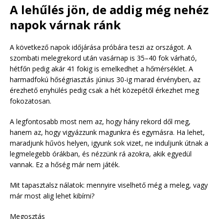
A lehűlés jön, de addig még nehéz
napok várnak ránk
A következő napok időjárása próbára teszi az országot. A
szombati melegrekord után vasárnap is 35–40 fok várható,
hétfőn pedig akár 41 fokig is emelkedhet a hőmérséklet. A
harmadfokú hőségriasztás június 30-ig marad érvényben, az
érezhető enyhülés pedig csak a hét közepétől érkezhet meg
fokozatosan.
A legfontosabb most nem az, hogy hány rekord dől meg,
hanem az, hogy vigyázzunk magunkra és egymásra. Ha lehet,
maradjunk hűvös helyen, igyunk sok vizet, ne induljunk útnak a
legmelegebb órákban, és nézzünk rá azokra, akik egyedül
vannak. Ez a hőség már nem játék.
Mit tapasztalsz nálatok: mennyire viselhető még a meleg, vagy
már most alig lehet kibírni?
Megosztás