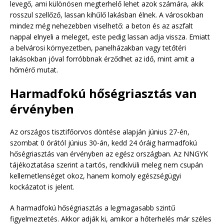
levegő, ami különösen megterhelő lehet azok számára, akik
rosszul szellőző, lassan kihűlő lakásban élnek. A városokban
mindez még nehezebben viselhető: a beton és az aszfalt
nappal elnyeli a meleget, este pedig lassan adja vissza. Emiatt
a belvárosi környezetben, panelházakban vagy tetőtéri
lakásokban jóval forróbbnak érződhet az idő, mint amit a
hőmérő mutat.
Harmadfokú hőségriasztás van
érvényben
Az országos tisztifőorvos döntése alapján június 27-én,
szombat 0 órától június 30-án, kedd 24 óráig harmadfokú
hőségriasztás van érvényben az egész országban. Az NNGYK
tájékoztatása szerint a tartós, rendkívüli meleg nem csupán
kellemetlenséget okoz, hanem komoly egészségügyi
kockázatot is jelent.
A harmadfokú hőségriasztás a legmagasabb szintű
figyelmeztetés. Akkor adják ki, amikor a hőterhelés már széles