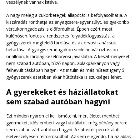
veszélynek vannak kitéve.
A nagy meleg a cukorbetegek állapotát is befolyásolhatja. A
kiszáradás ronthatja az anyagcsere-egyensúlyt, és gyakoribb
vércukoringadozás is előfordulhat. Éppen ezért most
különösen fontos a rendszeres folyadékfogyasztás, a
gyógyszerek megfelelő tárolása és az orvosi tanácsok
betartása. A gyógyszeradagokon senki ne változtasson
önállóan, kizárólag kezelőorvosi javaslatra. A készítményeket
nem szabad autóban, tűző napon, ablakpárkányon vagy
felhevült táskában hagyni. Az inzulin és más hűtést igénylő
gyógyszerek esetében akár hűtőtáska is szükséges lehet.
A gyerekeket és háziállatokat
sem szabad autóban hagyni
Ezt minden nyáron el kell ismételni, mert életet menthet:
gyermeket, idős embert vagy háziállatot még néhány percre
sem szabad zárt autóban hagyni. Az utastér percek alatt
életveszélyesen felforrósodhat. Az sem elegendő, ha az ablak