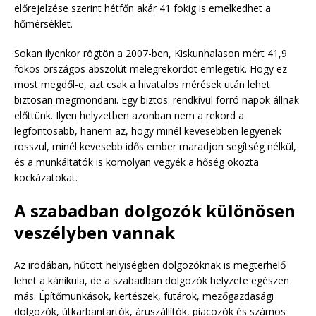
előrejelzése szerint hétfőn akár 41 fokig is emelkedhet a
hőmérséklet.
Sokan ilyenkor rögtön a 2007-ben, Kiskunhalason mért 41,9
fokos országos abszolút melegrekordot emlegetik. Hogy ez
most megdől-e, azt csak a hivatalos mérések után lehet
biztosan megmondani. Egy biztos: rendkívül forró napok állnak
előttünk. Ilyen helyzetben azonban nem a rekord a
legfontosabb, hanem az, hogy minél kevesebben legyenek
rosszul, minél kevesebb idős ember maradjon segítség nélkül,
és a munkáltatók is komolyan vegyék a hőség okozta
kockázatokat.
A szabadban dolgozók különösen
veszélyben vannak
Az irodában, hűtött helyiségben dolgozóknak is megterhelő
lehet a kánikula, de a szabadban dolgozók helyzete egészen
más. Építőmunkások, kertészek, futárok, mezőgazdasági
dolgozók, útkarbantartók, áruszállítók, piacozók és számos