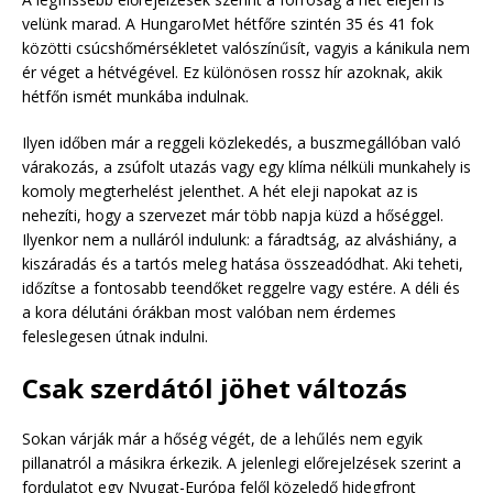
velünk marad. A HungaroMet hétfőre szintén 35 és 41 fok
közötti csúcshőmérsékletet valószínűsít, vagyis a kánikula nem
ér véget a hétvégével. Ez különösen rossz hír azoknak, akik
hétfőn ismét munkába indulnak.
Ilyen időben már a reggeli közlekedés, a buszmegállóban való
várakozás, a zsúfolt utazás vagy egy klíma nélküli munkahely is
komoly megterhelést jelenthet. A hét eleji napokat az is
nehezíti, hogy a szervezet már több napja küzd a hőséggel.
Ilyenkor nem a nulláról indulunk: a fáradtság, az alváshiány, a
kiszáradás és a tartós meleg hatása összeadódhat. Aki teheti,
időzítse a fontosabb teendőket reggelre vagy estére. A déli és
a kora délutáni órákban most valóban nem érdemes
feleslegesen útnak indulni.
Csak szerdától jöhet változás
Sokan várják már a hőség végét, de a lehűlés nem egyik
pillanatról a másikra érkezik. A jelenlegi előrejelzések szerint a
fordulatot egy Nyugat-Európa felől közeledő hidegfront