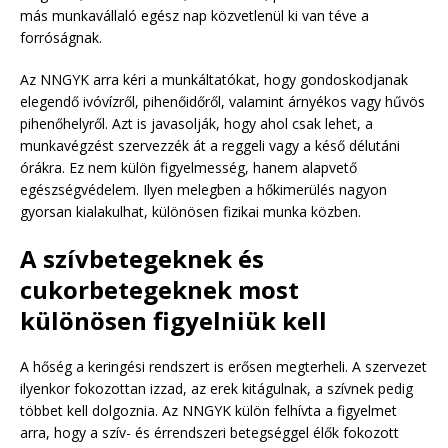
más munkavállaló egész nap közvetlenül ki van téve a
forróságnak.
Az NNGYK arra kéri a munkáltatókat, hogy gondoskodjanak
elegendő ivóvízről, pihenőidőről, valamint árnyékos vagy hűvös
pihenőhelyről. Azt is javasolják, hogy ahol csak lehet, a
munkavégzést szervezzék át a reggeli vagy a késő délutáni
órákra. Ez nem külön figyelmesség, hanem alapvető
egészségvédelem. Ilyen melegben a hőkimerülés nagyon
gyorsan kialakulhat, különösen fizikai munka közben.
A szívbetegeknek és
cukorbetegeknek most
különösen figyelniük kell
A hőség a keringési rendszert is erősen megterheli. A szervezet
ilyenkor fokozottan izzad, az erek kitágulnak, a szívnek pedig
többet kell dolgoznia. Az NNGYK külön felhívta a figyelmet
arra, hogy a szív- és érrendszeri betegséggel élők fokozott