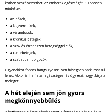
körben veszélyeztetheti az emberek egészségét. Különösen
érintettek:
az idősek,
a kisgyermekek,
a várandósok,
a krónikus betegek,
a szív- és érrendszeri betegséggel élők,
a cukorbetegek,
a szabadban dolgozók.
Ugyanakkor fontos hangsúlyozni: ilyen hőségben bárki rosszul
lehet. Akkor is, ha fiatal, egészséges, és úgy érzi, hogy „bírja a
meleget”.
A hét elején sem jön gyors
megkönnyebbülés
A legfrissebb előrejelzések szerint a forróság a hét elején is