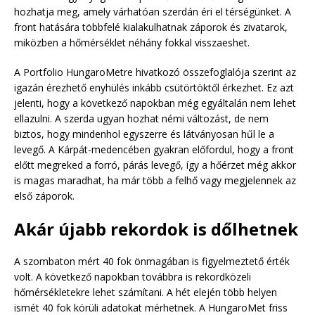
hozhatja meg, amely várhatóan szerdán éri el térségünket. A
front hatására többfelé kialakulhatnak záporok és zivatarok,
miközben a hőmérséklet néhány fokkal visszaeshet.
A Portfolio HungaroMetre hivatkozó összefoglalója szerint az
igazán érezhető enyhülés inkább csütörtöktől érkezhet. Ez azt
jelenti, hogy a következő napokban még egyáltalán nem lehet
ellazulni. A szerda ugyan hozhat némi változást, de nem
biztos, hogy mindenhol egyszerre és látványosan hűl le a
levegő. A Kárpát-medencében gyakran előfordul, hogy a front
előtt megreked a forró, párás levegő, így a hőérzet még akkor
is magas maradhat, ha már több a felhő vagy megjelennek az
első záporok.
Akár újabb rekordok is dőlhetnek
A szombaton mért 40 fok önmagában is figyelmeztető érték
volt. A következő napokban továbbra is rekordközeli
hőmérsékletekre lehet számítani. A hét elején több helyen
ismét 40 fok körüli adatokat mérhetnek. A HungaroMet friss