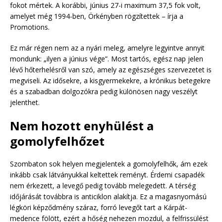
fokot mértek. A korábbi, június 27-i maximum 37,5 fok volt,
amelyet még 1994-ben, Örkényben rögzítettek – írja a
Promotions.
Ez már régen nem az a nyári meleg, amelyre legyintve annyit
mondunk: „ilyen a június vége”. Most tartós, egész nap jelen
lévő hőterhelésről van szó, amely az egészséges szervezetet is
megviseli. Az idősekre, a kisgyermekekre, a krónikus betegekre
és a szabadban dolgozókra pedig különösen nagy veszélyt
jelenthet.
Nem hozott enyhülést a
gomolyfelhőzet
Szombaton sok helyen megjelentek a gomolyfelhők, ám ezek
inkább csak látványukkal keltettek reményt. Érdemi csapadék
nem érkezett, a levegő pedig tovább melegedett. A térség
időjárását továbbra is anticiklon alakítja. Ez a magasnyomású
légköri képződmény száraz, forró levegőt tart a Kárpát-
medence fölött, ezért a hőség nehezen mozdul, a felfrissülést