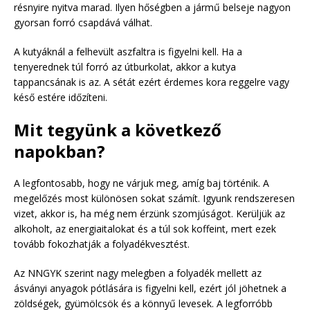
résnyire nyitva marad. Ilyen hőségben a jármű belseje nagyon
gyorsan forró csapdává válhat.
A kutyáknál a felhevült aszfaltra is figyelni kell. Ha a
tenyerednek túl forró az útburkolat, akkor a kutya
tappancsának is az. A sétát ezért érdemes kora reggelre vagy
késő estére időzíteni.
Mit tegyünk a következő
napokban?
A legfontosabb, hogy ne várjuk meg, amíg baj történik. A
megelőzés most különösen sokat számít. Igyunk rendszeresen
vizet, akkor is, ha még nem érzünk szomjúságot. Kerüljük az
alkoholt, az energiaitalokat és a túl sok koffeint, mert ezek
tovább fokozhatják a folyadékvesztést.
Az NNGYK szerint nagy melegben a folyadék mellett az
ásványi anyagok pótlására is figyelni kell, ezért jól jöhetnek a
zöldségek, gyümölcsök és a könnyű levesek. A legforróbb