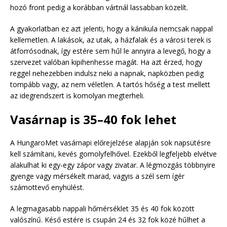
hozó front pedig a korábban vártnál lassabban közelít.
A gyakorlatban ez azt jelenti, hogy a kánikula nemcsak nappal
kellemetlen. A lakások, az utak, a házfalak és a városi terek is
átforrósodnak, így estére sem hűl le annyira a levegő, hogy a
szervezet valóban kipihenhesse magát. Ha azt érzed, hogy
reggel nehezebben indulsz neki a napnak, napközben pedig
tompább vagy, az nem véletlen. A tartós hőség a test mellett
az idegrendszert is komolyan megterheli.
Vasárnap is 35–40 fok lehet
A HungaroMet vasárnapi előrejelzése alapján sok napsütésre
kell számítani, kevés gomolyfelhővel. Ezekből legfeljebb elvétve
alakulhat ki egy-egy zápor vagy zivatar. A légmozgás többnyire
gyenge vagy mérsékelt marad, vagyis a szél sem ígér
számottevő enyhülést.
A legmagasabb nappali hőmérséklet 35 és 40 fok között
valószínű. Késő estére is csupán 24 és 32 fok közé hűlhet a