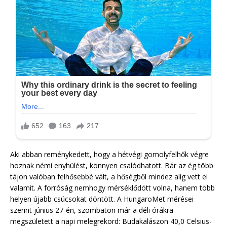
Aki abban reménykedett, hogy a hétvégi gomolyfelhők végre
hoznak némi enyhülést, könnyen csalódhatott. Bár az ég több
tájon valóban felhősebbé vált, a hőségből mindez alig vett el
valamit. A forróság nemhogy mérséklődött volna, hanem több
helyen újabb csúcsokat döntött. A HungaroMet mérései
szerint június 27-én, szombaton már a déli órákra
megszületett a napi melegrekord: Budakalászon 40,0 Celsius-