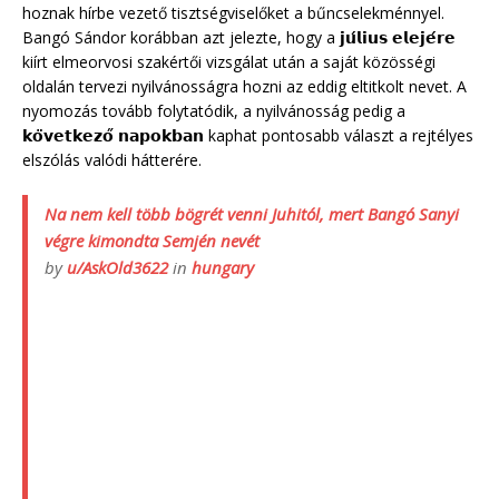
hoznak hírbe vezető tisztségviselőket a bűncselekménnyel.
Bangó Sándor korábban azt jelezte, hogy a 𝗷𝘂́𝗹𝗶𝘂𝘀 𝗲𝗹𝗲𝗷𝗲́𝗿𝗲
kiírt elmeorvosi szakértői vizsgálat után a saját közösségi
oldalán tervezi nyilvánosságra hozni az eddig eltitkolt nevet. A
nyomozás tovább folytatódik, a nyilvánosság pedig a
𝗸𝗼̈𝘃𝗲𝘁𝗸𝗲𝘇𝗼̋ 𝗻𝗮𝗽𝗼𝗸𝗯𝗮𝗻 kaphat pontosabb választ a rejtélyes
elszólás valódi hátterére.
Na nem kell több bögrét venni Juhitól, mert Bangó Sanyi
végre kimondta Semjén nevét
by
u/AskOld3622
in
hungary