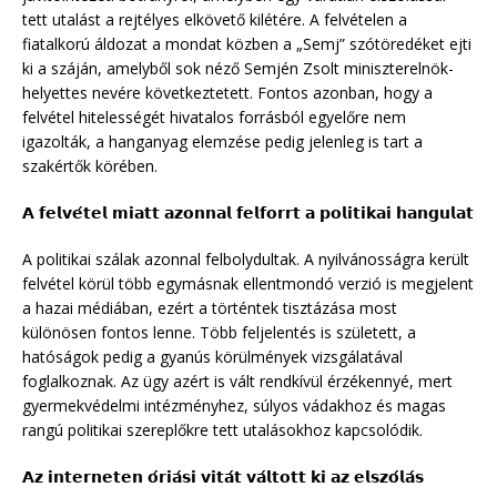
tett utalást a rejtélyes elkövető kilétére. A felvételen a
fiatalkorú áldozat a mondat közben a „Semj” szótöredéket ejti
ki a száján, amelyből sok néző Semjén Zsolt miniszterelnök-
helyettes nevére következtetett. Fontos azonban, hogy a
felvétel hitelességét hivatalos forrásból egyelőre nem
igazolták, a hanganyag elemzése pedig jelenleg is tart a
szakértők körében.
𝗔 𝗳𝗲𝗹𝘃𝗲́𝘁𝗲𝗹 𝗺𝗶𝗮𝘁𝘁 𝗮𝘇𝗼𝗻𝗻𝗮𝗹 𝗳𝗲𝗹𝗳𝗼𝗿𝗿𝘁 𝗮 𝗽𝗼𝗹𝗶𝘁𝗶𝗸𝗮𝗶 𝗵𝗮𝗻𝗴𝘂𝗹𝗮𝘁
A politikai szálak azonnal felbolydultak. A nyilvánosságra került
felvétel körül több egymásnak ellentmondó verzió is megjelent
a hazai médiában, ezért a történtek tisztázása most
különösen fontos lenne. Több feljelentés is született, a
hatóságok pedig a gyanús körülmények vizsgálatával
foglalkoznak. Az ügy azért is vált rendkívül érzékennyé, mert
gyermekvédelmi intézményhez, súlyos vádakhoz és magas
rangú politikai szereplőkre tett utalásokhoz kapcsolódik.
𝗔𝘇 𝗶𝗻𝘁𝗲𝗿𝗻𝗲𝘁𝗲𝗻 𝗼́𝗿𝗶𝗮́𝘀𝗶 𝘃𝗶𝘁𝗮́𝘁 𝘃𝗮́𝗹𝘁𝗼𝘁𝘁 𝗸𝗶 𝗮𝘇 𝗲𝗹𝘀𝘇𝗼́𝗹𝗮́𝘀