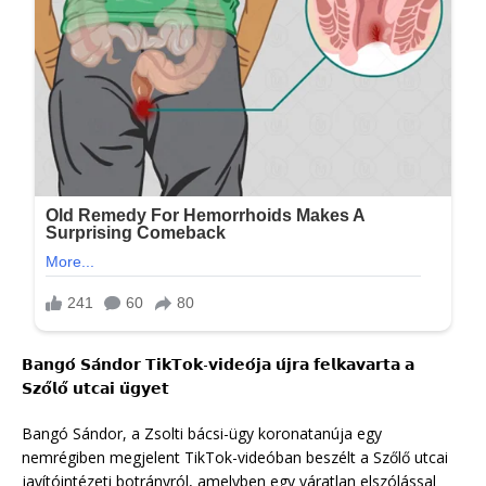
𝗕𝗮𝗻𝗴𝗼́ 𝗦𝗮́𝗻𝗱𝗼𝗿 𝗧𝗶𝗸𝗧𝗼𝗸-𝘃𝗶𝗱𝗲𝗼́𝗷𝗮 𝘂́𝗷𝗿𝗮 𝗳𝗲𝗹𝗸𝗮𝘃𝗮𝗿𝘁𝗮 𝗮
𝗦𝘇𝗼̋𝗹𝗼̋ 𝘂𝘁𝗰𝗮𝗶 𝘂̈𝗴𝘆𝗲𝘁
Bangó Sándor, a Zsolti bácsi-ügy koronatanúja egy
nemrégiben megjelent TikTok-videóban beszélt a Szőlő utcai
javítóintézeti botrányról, amelyben egy váratlan elszólással