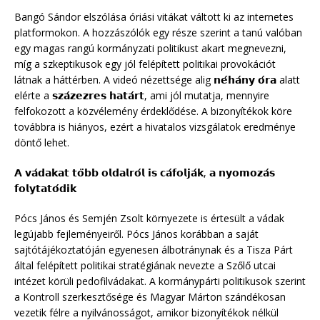
Bangó Sándor elszólása óriási vitákat váltott ki az internetes
platformokon. A hozzászólók egy része szerint a tanú valóban
egy magas rangú kormányzati politikust akart megnevezni,
míg a szkeptikusok egy jól felépített politikai provokációt
látnak a háttérben. A videó nézettsége alig 𝗻𝗲́𝗵𝗮́𝗻𝘆 𝗼́𝗿𝗮 alatt
elérte a 𝘀𝘇𝗮́𝘇𝗲𝘇𝗿𝗲𝘀 𝗵𝗮𝘁𝗮́𝗿𝘁, ami jól mutatja, mennyire
felfokozott a közvélemény érdeklődése. A bizonyítékok köre
továbbra is hiányos, ezért a hivatalos vizsgálatok eredménye
döntő lehet.
𝗔 𝘃𝗮́𝗱𝗮𝗸𝗮𝘁 𝘁𝗼̈𝗯𝗯 𝗼𝗹𝗱𝗮𝗹𝗿𝗼́𝗹 𝗶𝘀 𝗰𝗮́𝗳𝗼𝗹𝗷𝗮́𝗸, 𝗮 𝗻𝘆𝗼𝗺𝗼𝘇𝗮́𝘀
𝗳𝗼𝗹𝘆𝘁𝗮𝘁𝗼́𝗱𝗶𝗸
Pócs János és Semjén Zsolt környezete is értesült a vádak
legújabb fejleményeiről. Pócs János korábban a saját
sajtótájékoztatóján egyenesen álbotránynak és a Tisza Párt
által felépített politikai stratégiának nevezte a Szőlő utcai
intézet körüli pedofilvádakat. A kormánypárti politikusok szerint
a Kontroll szerkesztősége és Magyar Márton szándékosan
vezetik félre a nyilvánosságot, amikor bizonyítékok nélkül