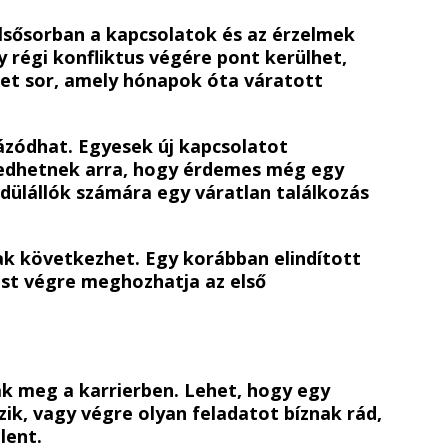
lsősorban a kapcsolatok és az érzelmek
y régi konfliktus végére pont kerülhet,
het sor, amely hónapok óta váratott
ázódhat. Egyesek új kapcsolatot
edhetnek arra, hogy érdemes még egy
edülállók számára egy váratlan találkozás
ak következhet. Egy korábban elindított
st végre meghozhatja az első
ak meg a karrierben. Lehet, hogy egy
zik, vagy végre olyan feladatot bíznak rád,
lent.