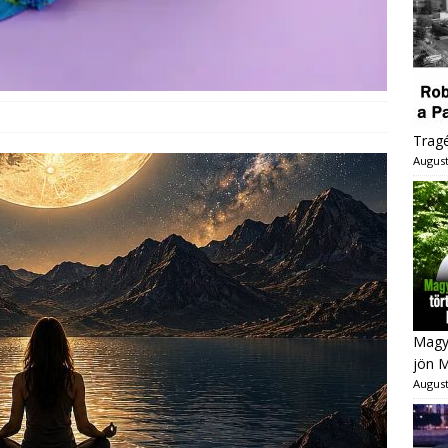
Trag
August
Magya
jön 
August