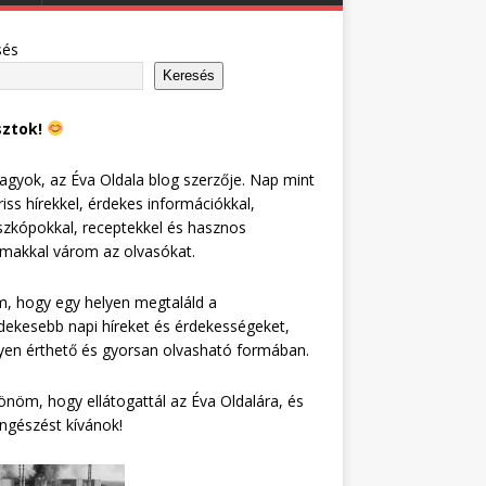
sés
Keresés
sztok!
agyok, az Éva Oldala blog szerzője. Nap mint
riss hírekkel, érdekes információkkal,
zkópokkal, receptekkel és hasznos
lmakkal várom az olvasókat.
, hogy egy helyen megtaláld a
dekesebb napi híreket és érdekességeket,
en érthető és gyorsan olvasható formában.
nöm, hogy ellátogattál az Éva Oldalára, és
ngészést kívánok!