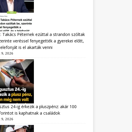
: Takács Péternek ezúttal a strandon szóltak
zerinte veréssel fenyegették a gyerekei előtt,
telefonját is el akarták venni
 9, 2026
ztus 24-ig érkezik a pluszpénz: akár 100
forintot is kaphatnak a családok
 9, 2026