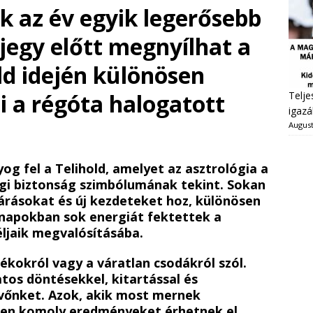
ik az év egyik legerősebb
agjegy előtt megnyílhat a
old idején különösen
Telje
ni a régóta halogatott
igazá
August
og fel a Telihold, amelyet az asztrológia a
yagi biztonság szimbólumának tekint. Sokan
ezárásokat és új kezdeteket hoz, különösen
ónapokban sok energiát fektettek a
ljaik megvalósításába.
ékokról vagy a váratlan csodákról szól.
tos döntésekkel, kitartással és
övőnket. Azok, akik most mernek
ben komoly eredményeket érhetnek el.