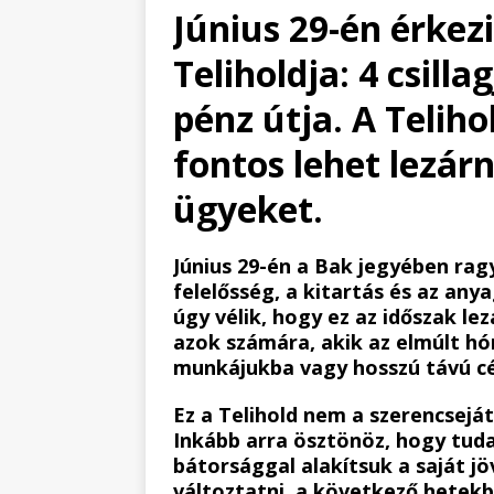
Június 29-én érkez
Teliholdja: 4 csill
pénz útja. A Telih
fontos lehet lezár
ügyeket.
Június 29-én a Bak jegyében ragy
felelősség, a kitartás és az an
úgy vélik, hogy ez az időszak l
azok számára, akik az elmúlt h
munkájukba vagy hosszú távú cé
Ez a Telihold nem a szerencseját
Inkább arra ösztönöz, hogy tuda
bátorsággal alakítsuk a saját j
változtatni, a következő hetek