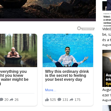
Videó
be, s
és a 
August
Augus
ezer 
August