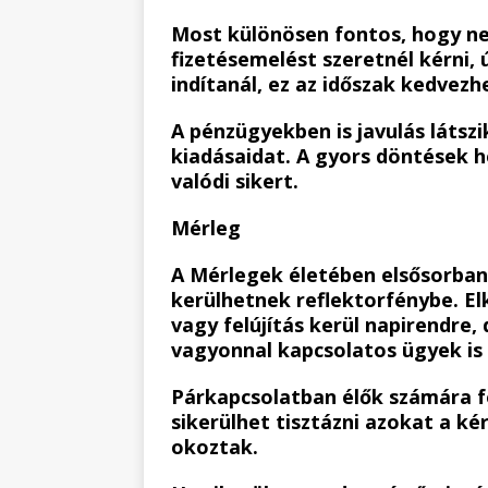
Most különösen fontos, hogy ne 
fizetésemelést szeretnél kérni, 
indítanál, ez az időszak kedve
A pénzügyekben is javulás látszi
kiadásaidat. A gyors döntések h
valódi sikert.
Mérleg
A Mérlegek életében elsősorban
kerülhetnek reflektorfénybe. El
vagy felújítás kerül napirendre,
vagyonnal kapcsolatos ügyek i
Párkapcsolatban élők számára f
sikerülhet tisztázni azokat a k
okoztak.