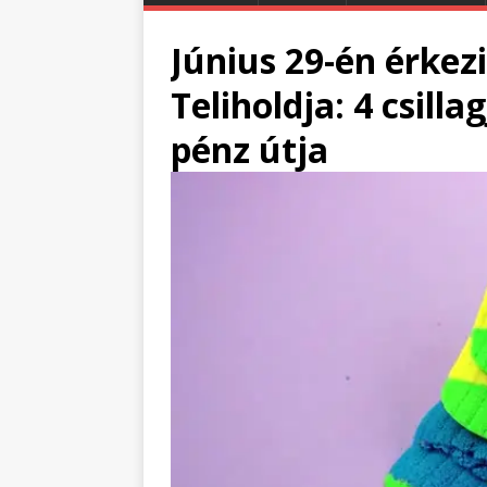
Június 29-én érkez
Teliholdja: 4 csill
pénz útja