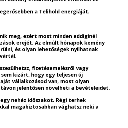
 legerősebben a Telihold energiáját.
lenik meg, ezért most minden eddiginél
ozások erejét. Az elmúlt hónapok kemény
ülni, és olyan lehetőségek nyílhatnak
vártál.
zesülhetsz, fizetésemelésről vagy
z sem kizárt, hogy egy teljesen új
saját vállalkozásod van, most olyan
távon jelentősen növelheti a bevételeidet.
 egy nehéz időszakot. Régi terhek
sokkal magabiztosabban vághatsz neki a