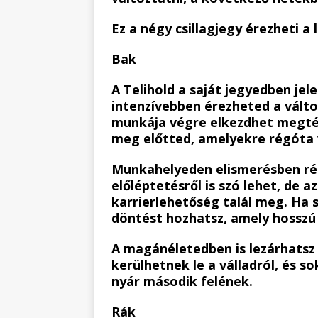
Ez a négy csillagjegy érezheti a
Bak
A Telihold a saját jegyedben je
intenzívebben érezheted a vált
munkája végre elkezdhet megtér
meg előtted, amelyekre régóta 
Munkahelyeden elismerésben rés
előléptetésről is szó lehet, de a
karrierlehetőség talál meg. Ha 
döntést hozhatsz, amely hosszú 
A magánéletedben is lezárhatsz
kerülhetnek le a válladról, és 
nyár második felének.
Rák