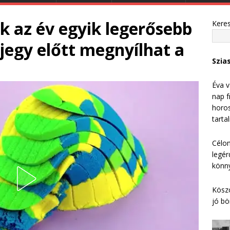
ik az év egyik legerősebb
Kere
agjegy előtt megnyílhat a
Szia
Éva v
nap f
horos
tarta
Célom
legér
könny
Köszö
jó bö