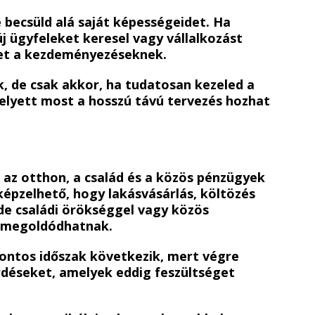
becsüld alá saját képességeidet. Ha
új ügyfeleket keresel vagy vállalkozást
zhet a kezdeményezéseknek.
k, de csak akkor, ha tudatosan kezeled a
elyett most a hosszú távú tervezés hozhat
 az otthon, a család és a közös pénzügyek
képzelhető, hogy lakásvásárlás, költözés
 de családi örökséggel vagy közös
s megoldódhatnak.
ontos időszak következik, mert végre
érdéseket, amelyek eddig feszültséget