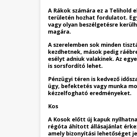
A Rákok számára ez a Telihold e
területén hozhat fordulatot. Eg
vagy olyan beszélgetésre kerül
magára.
A szerelemben sok minden tiszt
kezdhetnek, mások pedig ráébr
esélyt adniuk valakinek. Az egy
is sorsfordító lehet.
Pénzügyi téren is kedvező idősz
ügy, befektetés vagy munka mo
kézzelfogható eredményeket.
Kos
A Kosok előtt új kapuk nyílhatn
régóta áhított állásajánlat érke
amely bizonyítási lehetőséget je