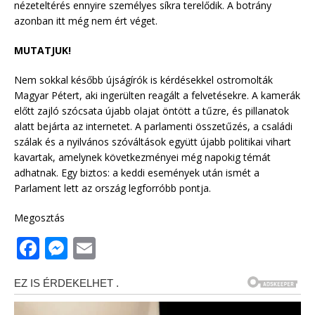
nézeteltérés ennyire személyes síkra terelődik. A botrány
azonban itt még nem ért véget.
MUTATJUK!
Nem sokkal később újságírók is kérdésekkel ostromolták
Magyar Pétert, aki ingerülten reagált a felvetésekre. A kamerák
előtt zajló szócsata újabb olajat öntött a tűzre, és pillanatok
alatt bejárta az internetet. A parlamenti összetűzés, a családi
szálak és a nyilvános szóváltások együtt újabb politikai vihart
kavartak, amelynek következményei még napokig témát
adhatnak. Egy biztos: a keddi események után ismét a
Parlament lett az ország legforróbb pontja.
Megosztás
F
M
E
a
e
m
c
ss
ai