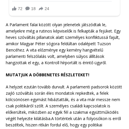
A Parlament falai között olyan jelenetek játszódtak le,
amelyekre még a rutinos képviselők is felkapták a fejüket. Egy
heves szóváltás pillanatok alatt személyes konfliktussá fajult,
amikor Magyar Péter sógora feldúltan odalépett Tuzson
Bencéhez. A vita előzménye egy kemény hangvételű
parlamenti felszólalás volt, amelyben súlyos állítások
hangzottak el egy, a Kontroll hírportált is érintő ügyről.
MUTATJUK A DÖBBENETES RÉSZLETEKET!
A helyzet ezután tovább durvult. A parlamenti padsorok között
zajló szóváltás során éles mondatok repkedtek, a felek
kölcsönösen egymást hibáztatták, és a vita már messze nem
csak politikáról szólt. A személyes családi kapcsolatok is
előkerültek, miközben az egyik fél a szakmai együttműködés
végét helyezte kilátásba.A történtek után a folyosókon is erről
beszéltek, hiszen ritkán fordul elő, hogy egy politikai