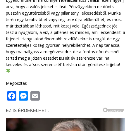
Egyedülállóként ma könnyen idealizálhatsz valakit, ezért figyelj
arra, hogy a valós jeleket is lásd. Pénzügyekben ne dönts
pusztán együttérzésből vagy pillanatnyi lelkesedésből. Munka
terén egy kreatív ötlet vagy régi terv újra előkerülhet, és most
már tisztábban láthatod, mit kezdj vele. Egészségednek jót
tesz a nyugalom, a víz, a pihenés és minden, ami lecsendesíti a
fejedet. Hangulatod finomabb rezdülésekre is reagál, de egy
szeretetteljes közeg gyorsan helyrebillenthet. A nap tanácsa,
hogy ma hallgass a megérzésedre, de a fontos döntéseknél
tartsd meg a józan eszedet is.Hét év szerencse vár, ha
kedvelés és a ‘sok szerencsét’ beírása után gördítesz lejjebb!
Megosztás
F
M
E
a
e
m
c
ss
ai
e
e
l