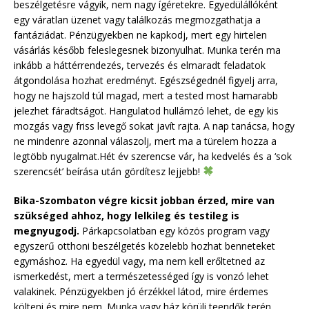
beszélgetésre vágyik, nem nagy ígéretekre. Egyedülállóként
egy váratlan üzenet vagy találkozás megmozgathatja a
fantáziádat. Pénzügyekben ne kapkodj, mert egy hirtelen
vásárlás később feleslegesnek bizonyulhat. Munka terén ma
inkább a háttérrendezés, tervezés és elmaradt feladatok
átgondolása hozhat eredményt. Egészségednél figyelj arra,
hogy ne hajszold túl magad, mert a tested most hamarabb
jelezhet fáradtságot. Hangulatod hullámzó lehet, de egy kis
mozgás vagy friss levegő sokat javít rajta. A nap tanácsa, hogy
ne mindenre azonnal válaszolj, mert ma a türelem hozza a
legtöbb nyugalmat.Hét év szerencse vár, ha kedvelés és a ‘sok
szerencsét’ beírása után gördítesz lejjebb!
Bika-Szombaton végre kicsit jobban érzed, mire van
szükséged ahhoz, hogy lelkileg és testileg is
megnyugodj.
Párkapcsolatban egy közös program vagy
egyszerű otthoni beszélgetés közelebb hozhat benneteket
egymáshoz. Ha egyedül vagy, ma nem kell erőltetned az
ismerkedést, mert a természetességed így is vonzó lehet
valakinek. Pénzügyekben jó érzékkel látod, mire érdemes
költeni és mire nem. Munka vagy ház körüli teendők terén