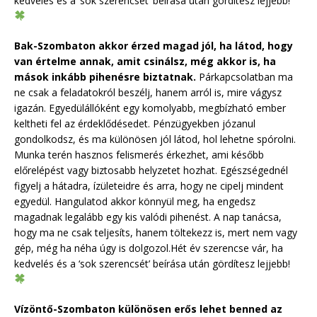
kedvelés és a ‘sok szerencsét’ beírása után gördítesz lejjebb!
Bak-Szombaton akkor érzed magad jól, ha látod, hogy
van értelme annak, amit csinálsz, még akkor is, ha
mások inkább pihenésre biztatnak.
Párkapcsolatban ma
ne csak a feladatokról beszélj, hanem arról is, mire vágysz
igazán. Egyedülállóként egy komolyabb, megbízható ember
keltheti fel az érdeklődésedet. Pénzügyekben józanul
gondolkodsz, és ma különösen jól látod, hol lehetne spórolni.
Munka terén hasznos felismerés érkezhet, ami később
előrelépést vagy biztosabb helyzetet hozhat. Egészségednél
figyelj a hátadra, ízületeidre és arra, hogy ne cipelj mindent
egyedül. Hangulatod akkor könnyül meg, ha engedsz
magadnak legalább egy kis valódi pihenést. A nap tanácsa,
hogy ma ne csak teljesíts, hanem töltekezz is, mert nem vagy
gép, még ha néha úgy is dolgozol.Hét év szerencse vár, ha
kedvelés és a ‘sok szerencsét’ beírása után gördítesz lejjebb!
Vízöntő-Szombaton különösen erős lehet benned az