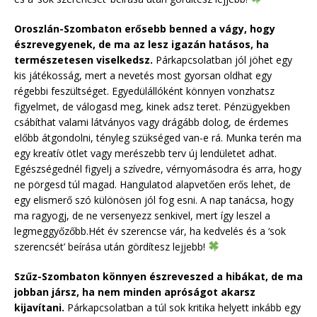
Oroszlán-Szombaton erősebb benned a vágy, hogy
észrevegyenek, de ma az lesz igazán hatásos, ha
természetesen viselkedsz.
Párkapcsolatban jól jöhet egy
kis játékosság, mert a nevetés most gyorsan oldhat egy
régebbi feszültséget. Egyedülállóként könnyen vonzhatsz
figyelmet, de válogasd meg, kinek adsz teret. Pénzügyekben
csábíthat valami látványos vagy drágább dolog, de érdemes
előbb átgondolni, tényleg szükséged van-e rá. Munka terén ma
egy kreatív ötlet vagy merészebb terv új lendületet adhat.
Egészségednél figyelj a szívedre, vérnyomásodra és arra, hogy
ne pörgesd túl magad. Hangulatod alapvetően erős lehet, de
egy elismerő szó különösen jól fog esni. A nap tanácsa, hogy
ma ragyogj, de ne versenyezz senkivel, mert így leszel a
legmeggyőzőbb.Hét év szerencse vár, ha kedvelés és a ‘sok
szerencsét’ beírása után gördítesz lejjebb!
Szűz-Szombaton könnyen észreveszed a hibákat, de ma
jobban jársz, ha nem minden apróságot akarsz
kijavítani.
Párkapcsolatban a túl sok kritika helyett inkább egy