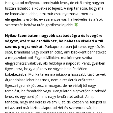
Hangulatod mélyebb, komolyabb lehet, de ettől még nagyon
tisztán láthatod a következő lépést. A nap tanácsa, hogy ma
ne kapaszkodj abba, ami már csak nyomaszt, mert az
elengedés is erő.Hét év szerencse vár, ha kedvelés és a ‘sok
szerencsét’ beírása után gördítesz lejjebb!
Nyilas-Szombaton nagyobb szabadságra és levegőre
vágysz, ezért ne csodálkozz, ha nehezen viseled a túl
szoros programokat.
Párkapcsolatban jót tehet egy közös
séta, kirándulás vagy spontán ötlet, ami kizökkent benneteket
a megszokottból. Egyedülállóként ma könnyen szóba
elegyedhetsz valakivel, aki feldobja a napodat. Pénzügyekben
figyelj arra, hogy a jókedv ne vigyen bele felelőtlen
költekezésbe. Munka terén ma inkább a hosszabb távú tervek
átgondolása lehet hasznos, nem a részletek erőltetése.
Egészségednek jót tesz a mozgás, de ne vállalj túl nagy
terhelést, ha fáradtabb vagy. Hangulatod alapvetően bizakodó
lehet, és egy apró jó hír is nagy lendületet adhat. A nap
tanácsa, hogy ma keress valami újat, de közben ne felejtsd el,
mi az, ami már biztos alapot ad.Hét év szerencse vár, ha