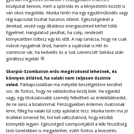
középutat keresni, mert a spórolás és a kényeztetés között is
van okos megoldás. Munka terén ma egy együttműködés vagy
régi kapcsolat hozhat hasznos ötletet. Egészségednél a
derekad, veséd vagy általános energiaszinted kérhet több
figyelmet. Hangulatod javulhat, ha szép, rendezett
környezetben töltesz egy kis időt. A nap tanácsa, hogy ne csak
mások nyugalmát őrizd, hanem a sajátodat is.Hét év
szerencse vár, ha kedvelés és a ‘sok szerencsét’ beírása után
gördítesz lejjebb!
Skorpió-Szombaton erős megérzéseid lehetnek, és
könnyen átlátod, ha valaki nem teljesen őszinte
veled.
Párkapcsolatban ma mélyebb beszélgetésre kerülhet
sor, de fontos, hogy ne vádaskodva kezdj bele. Ha egyedül
vagy, egy titokzatosabb személy felkeltheti az érdeklődésedet,
de ne siess a bizalommal. Pénzügyekben érdemes óvatosnak
lenni, főleg ha valaki túl szép ajánlatot tesz. Munka terén ma jó
érzékkel ismered fel, hol kell változtatnod, hogy később
könnyebb legyen. Egészséged szempontjából a lelki feszültség
testi tünetekben is megjelenhet, ezért fontos a levezetés.