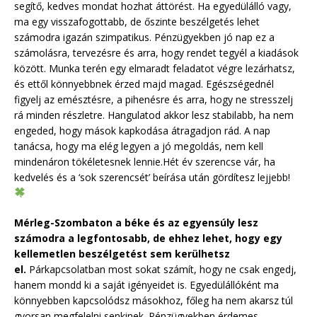
segítő, kedves mondat hozhat áttörést. Ha egyedülálló vagy,
ma egy visszafogottabb, de őszinte beszélgetés lehet
számodra igazán szimpatikus. Pénzügyekben jó nap ez a
számolásra, tervezésre és arra, hogy rendet tegyél a kiadások
között. Munka terén egy elmaradt feladatot végre lezárhatsz,
és ettől könnyebbnek érzed majd magad. Egészségednél
figyelj az emésztésre, a pihenésre és arra, hogy ne stresszelj
rá minden részletre. Hangulatod akkor lesz stabilabb, ha nem
engeded, hogy mások kapkodása átragadjon rád. A nap
tanácsa, hogy ma elég legyen a jó megoldás, nem kell
mindenáron tökéletesnek lennie.Hét év szerencse vár, ha
kedvelés és a ‘sok szerencsét’ beírása után gördítesz lejjebb!
Mérleg-Szombaton a béke és az egyensúly lesz
számodra a legfontosabb, de ehhez lehet, hogy egy
kellemetlen beszélgetést sem kerülhetsz
el.
Párkapcsolatban most sokat számít, hogy ne csak engedj,
hanem mondd ki a saját igényeidet is. Egyedülállóként ma
könnyebben kapcsolódsz másokhoz, főleg ha nem akarsz túl
gyorsan megfelelni senkinek. Pénzügyekben érdemes