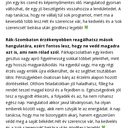
jön egy kis csend és képernyőmentes idő. Hangulatod gyorsan
változhat, de egy jó beszélgetés visszahozza a lendületedet. A
nap tanácsa, hogy ne vállalj túl sok programot, mert ma a
kevesebb több lesz.Hét év szerencse vár, ha kedvelés és a ‘sok
szerencsét’ beírása után gördítesz lejjebb!
Rák-Szombaton érzékenyebben reagálhatsz mások
hangulatára, ezért fontos lesz, hogy ne vedd magadra
azt is, ami nem rólad szól.
Párkapcsolatban egy kedves
gesztus vagy apró figyelmesség sokkal többet jelenthet, mint
egy hosszú magyarázkodás. Ha egyedül vagy, ma egy régi
érzés vagy emlék újra előkerülhet, de ez segíthet tisztábban
látni. Pénzügyekben óvatosan bánj az érzelmi alapon hozott
döntésekkel. Otthoni feladatokban jól haladhatsz, főleg ha
rendet teszel magad körül és a fejedben is. Egészségednek jót
tesz a nyugodt étkezés, a folyadék és az, ha nem rohansz
egész nap. Hangulatod akkor javul látványosan, ha olyan
emberek között vagy, akik nem szívják le az energiádat. A nap
tanácsa, hogy ma ne bizonygatni akarj, hanem egyszerűen
védd meg a saját békédet.Hét év szerencse vár, ha kedvelés
és a ‘sok szerencsét’ beírása után gördítesz lejjebb!