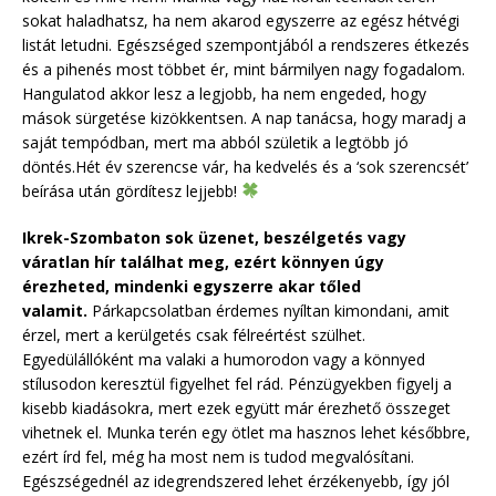
sokat haladhatsz, ha nem akarod egyszerre az egész hétvégi
listát letudni. Egészséged szempontjából a rendszeres étkezés
és a pihenés most többet ér, mint bármilyen nagy fogadalom.
Hangulatod akkor lesz a legjobb, ha nem engeded, hogy
mások sürgetése kizökkentsen. A nap tanácsa, hogy maradj a
saját tempódban, mert ma abból születik a legtöbb jó
döntés.Hét év szerencse vár, ha kedvelés és a ‘sok szerencsét’
beírása után gördítesz lejjebb!
Ikrek-Szombaton sok üzenet, beszélgetés vagy
váratlan hír találhat meg, ezért könnyen úgy
érezheted, mindenki egyszerre akar tőled
valamit.
Párkapcsolatban érdemes nyíltan kimondani, amit
érzel, mert a kerülgetés csak félreértést szülhet.
Egyedülállóként ma valaki a humorodon vagy a könnyed
stílusodon keresztül figyelhet fel rád. Pénzügyekben figyelj a
kisebb kiadásokra, mert ezek együtt már érezhető összeget
vihetnek el. Munka terén egy ötlet ma hasznos lehet későbbre,
ezért írd fel, még ha most nem is tudod megvalósítani.
Egészségednél az idegrendszered lehet érzékenyebb, így jól