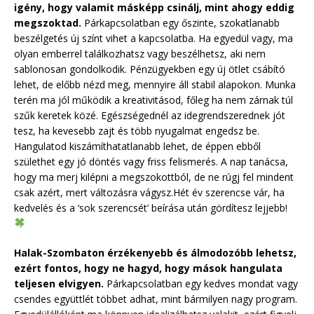
igény, hogy valamit másképp csinálj, mint ahogy eddig
megszoktad.
Párkapcsolatban egy őszinte, szokatlanabb
beszélgetés új színt vihet a kapcsolatba. Ha egyedül vagy, ma
olyan emberrel találkozhatsz vagy beszélhetsz, aki nem
sablonosan gondolkodik. Pénzügyekben egy új ötlet csábító
lehet, de előbb nézd meg, mennyire áll stabil alapokon. Munka
terén ma jól működik a kreativitásod, főleg ha nem zárnak túl
szűk keretek közé. Egészségednél az idegrendszerednek jót
tesz, ha kevesebb zajt és több nyugalmat engedsz be.
Hangulatod kiszámíthatatlanabb lehet, de éppen ebből
születhet egy jó döntés vagy friss felismerés. A nap tanácsa,
hogy ma merj kilépni a megszokottból, de ne rúgj fel mindent
csak azért, mert változásra vágysz.Hét év szerencse vár, ha
kedvelés és a ‘sok szerencsét’ beírása után gördítesz lejjebb!
Halak-Szombaton érzékenyebb és álmodozóbb lehetsz,
ezért fontos, hogy ne hagyd, hogy mások hangulata
teljesen elvigyen.
Párkapcsolatban egy kedves mondat vagy
csendes együttlét többet adhat, mint bármilyen nagy program.