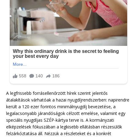
A legfrissebb forrásellenőrzött hírek szerint jelentős
átalakítások várhatóak a hazai nyugdíjrendszerben: napirendre
került a 120 ezer forintos minimálnyugdíj bevezetése, a
legalacsonyabb járandóságok célzott emelése, valamint egy
speciális nyugdíjas SZÉP-kártya terve is. A kormányzati
elképzelések fókuszában a legkisebb ellátásban részesülők
felzárkóztatása áll. Nézzük a részleteket és a konkrét