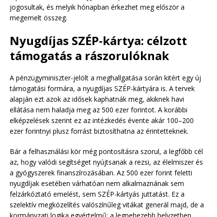
jogosultak, és melyik hónapban érkezhet meg először a
megemelt összeg.
Nyugdíjas SZÉP-kártya: célzott
támogatás a rászorulóknak
A pénzügyminiszter-jelölt a meghallgatása során kitért egy új
támogatási formára, a nyugdíjas SZÉP-kártyára is. A tervek
alapján ezt azok az idősek kaphatnák meg, akiknek havi
ellátása nem haladja meg az 500 ezer forintot. A korábbi
elképzelések szerint ez az intézkedés évente akár 100–200
ezer forintnyi plusz forrást biztosíthatna az érintetteknek.
Bár a felhasználási kör még pontosításra szorul, a legfőbb cél
az, hogy valódi segítséget nyújtsanak a rezsi, az élelmiszer és
a gyógyszerek finanszírozásában. Az 500 ezer forint feletti
nyugdíjak esetében várhatóan nem alkalmaznának sem
felzárkóztató emelést, sem SZÉP-kártyás juttatást. Ez a
szelektív megközelítés valószínűleg vitákat generál majd, de a
kormányzati logika egyértelmű: a legnehezebb helyzetben