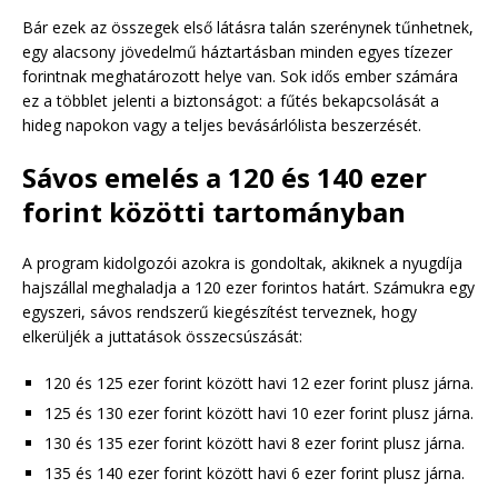
Bár ezek az összegek első látásra talán szerénynek tűnhetnek,
egy alacsony jövedelmű háztartásban minden egyes tízezer
forintnak meghatározott helye van. Sok idős ember számára
ez a többlet jelenti a biztonságot: a fűtés bekapcsolását a
hideg napokon vagy a teljes bevásárlólista beszerzését.
Sávos emelés a 120 és 140 ezer
forint közötti tartományban
A program kidolgozói azokra is gondoltak, akiknek a nyugdíja
hajszállal meghaladja a 120 ezer forintos határt. Számukra egy
egyszeri, sávos rendszerű kiegészítést terveznek, hogy
elkerüljék a juttatások összecsúszását:
120 és 125 ezer forint között havi 12 ezer forint plusz járna.
125 és 130 ezer forint között havi 10 ezer forint plusz járna.
130 és 135 ezer forint között havi 8 ezer forint plusz járna.
135 és 140 ezer forint között havi 6 ezer forint plusz járna.