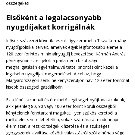
összegeket!
Elsőként a legalacsonyabb
nyugdíjakat korrigálnák
Idősek százezrei követik feszült figyelemmel a Tisza-kormány
nyugdíjpolitikai terveit, amelyek egyik legfontosabb eleme a
120 ezer forintos minimálnyugdíj bevezetése. Kármán András
pénzügyminiszter-jelölt a parlamenti bizottsági
meghallgatásán egyértelművé tette: prioritásként kezeli a
legkisebb nyugdíjak megemelését. A cél az, hogy
Magyarországon senki ne kényszerüljön havi 120 ezer forintnál
kisebb összegből gazdálkodni.
Ez a lépés azonnali és érezhető segítséget nyújtana azoknak,
akik jelenleg 80, 90 vagy 100 ezer forint körüli összegből
kénytelenek fenntartani magukat. Ilyen szűkös keretből a
méltó élet szinte lehetetlen; sokak számára a mindennapi
élelmiszer, a rezsiköltségek kifizetése és a szükséges
gyógyszerek kiváltása közötti választásról szól a hónap vége.