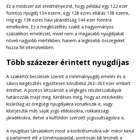
Ez a módszer azt eredményezné, hogy például egy 122 ezer
forintos nyugdíj 134 ezerre, egy 128 ezres ellátás 138 ezerre,
míg egy 138 ezres havi járandóság 144 ezer forintra
emelkedne. Ez a megközelítés szakít a hagyományos
százalékos emeléssel, mivel nem a magasabb nyugdíjakat
növeli nagyobb mértékben, hanem a legkisebb összegeket
húzza fel intenzívebben.
Több százezer érintett nyugdíjas
A szakértői becslések szerint a minimálnyugdíj-emelés és a
sávos kiegészítés együttesen körülbelül 263–363 ezer embert
érinthet. A pontos létszámot a végleges részletszabályok
határozzák majd meg. Kérdéses még, hogy az intézkedés
kizárólag az öregségi nyugdíjakra vonatkozik-e, vagy
kiterjesztik más saját jogú ellátásokra, rokkantsági
járadékokra, illetve a külföldön szerzett jogosultságokra is.
A nyugdíjas társadalom most a konkrétumokra vár: mikor kerül
a parlament elé a törvényjavaslat, pontosan kik lesznek a