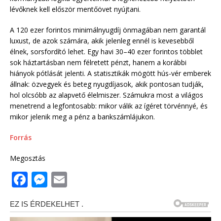
lévőknek kell először mentőövet nyújtani.
A 120 ezer forintos minimálnyugdíj önmagában nem garantál
luxust, de azok számára, akik jelenleg ennél is kevesebből
élnek, sorsfordító lehet. Egy havi 30–40 ezer forintos többlet
sok háztartásban nem félretett pénzt, hanem a korábbi
hiányok pótlását jelenti. A statisztikák mögött hús-vér emberek
állnak: özvegyek és beteg nyugdíjasok, akik pontosan tudják,
hol olcsóbb az alapvető élelmiszer. Számukra most a világos
menetrend a legfontosabb: mikor válik az ígéret törvénnyé, és
mikor jelenik meg a pénz a bankszámlájukon.
Forrás
Megosztás
F
M
E
a
e
m
c
ss
ai