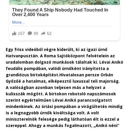
Egy friss videóból végre kiderült, ki az igazi úrnő
Hatvanpusztán. A Roma Sajtóközpont felvételein az
uradalomban dolgozó munkások tálaltak ki. Lévai Anikó
feudális pompában, valódi úrnőként irányította a
grandiózus birtoképítést.Hivatalosan persze Orbán
Győzőé a hatalmas, elképesztő luxussal teli majorság.
A valóságban azonban teljesen más a helyzet a
kulisszák mögött. A birtokon robotoló napszámosok
szerint egyértelműen Lévai Anikó parancsolgatott
mindenkinek. Az óriási pompában a virágültetés mindig
is a legnagyobb úrnők kiváltsága volt. A volt
miniszterelnök felesége pedig láthatóan élt is ezzel a
szereppel. Ahogy a munkás fogalmazott, „Anikó néni”