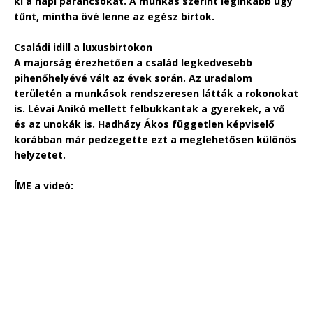
ki a napi parancsokat. A munkás szerint leginkább úgy
tűnt, mintha övé lenne az egész birtok.
Családi idill a luxusbirtokon
A majorság érezhetően a család legkedvesebb
pihenőhelyévé vált az évek során. Az uradalom
területén a munkások rendszeresen látták a rokonokat
is. Lévai Anikó mellett felbukkantak a gyerekek, a vő
és az unokák is. Hadházy Ákos független képviselő
korábban már pedzegette ezt a meglehetősen különös
helyzetet.
ÍME a videó: