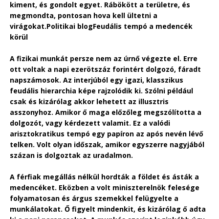
kiment, és gondolt egyet. Rábökött a területre, és
megmondta, pontosan hova kell ültetni a
virágokat.Politikai blogFeudális tempó a medencék
körül
A fizikai munkát persze nem az úrnő végezte el. Erre
ott voltak a napi ezerötszáz forintért dolgozó, fáradt
napszámosok. Az interjúból egy igazi, klasszikus
feudális hierarchia képe rajzolódik ki. Szólni például
csak és kizárólag akkor lehetett az illusztris
asszonyhoz. Amikor ő maga előzőleg megszólította a
dolgozót, vagy kérdezett valamit. Ez a valódi
arisztokratikus tempó egy papíron az após nevén lévő
telken. Volt olyan időszak, amikor egyszerre nagyjából
százan is dolgoztak az uradalmon.
A férfiak megállás nélkül hordták a földet és ásták a
medencéket. Eközben a volt miniszterelnök felesége
folyamatosan és árgus szemekkel felügyelte a
munkálatokat. Ő figyelt mindenkit, és kizárólag ő adta