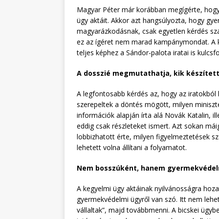
Magyar Péter már korábban megígérte, hogy 
ügy aktáit. Akkor azt hangsúlyozta, hogy gye
magyarázkodásnak, csak egyetlen kérdés szám
ez az ígéret nem marad kampánymondat. A ko
teljes képhez a Sándor-palota iratai is kulcs
A dosszié megmutathatja, kik készített
A legfontosabb kérdés az, hogy az iratokból
szerepeltek a döntés mögött, milyen miniszt
információk alapján írta alá Novák Katalin, i
eddig csak részleteket ismert. Azt sokan máig 
lobbizhatott érte, milyen figyelmeztetések s
lehetett volna állítani a folyamatot.
Nem bosszúként, hanem gyermekvédelm
A kegyelmi ügy aktáinak nyilvánosságra hoza
gyermekvédelmi ügyről van szó. Itt nem lehet 
vállaltak”, majd továbbmenni. A bicskei ügyb