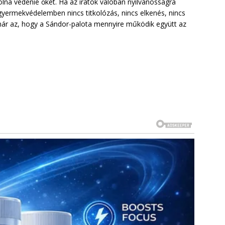
lna védenie őket. Ha az iratok valóban nyilvánosságra
 gyermekvédelemben nincs titkolózás, nincs elkenés, nincs
ár az, hogy a Sándor-palota mennyire működik együtt az