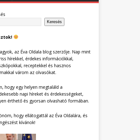
sés
Keresés
sztok!
agyok, az Éva Oldala blog szerzője. Nap mint
riss hírekkel, érdekes információkkal,
zkópokkal, receptekkel és hasznos
lmakkal várom az olvasókat.
, hogy egy helyen megtaláld a
dekesebb napi híreket és érdekességeket,
en érthető és gyorsan olvasható formában.
nöm, hogy ellátogattál az Éva Oldalára, és
ngészést kívánok!