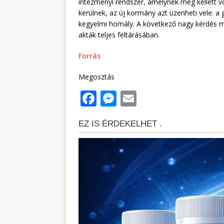
intézményi rendszer, amelynek meg kellett vo
kerülnek, az új kormány azt üzenheti vele: a
kegyelmi homály. A következő nagy kérdés m
akták teljes feltárásában.
Forrás
Megosztás
F
M
E
a
e
m
c
ss
ai
e
e
l
b
n
o
g
o
e
k
r