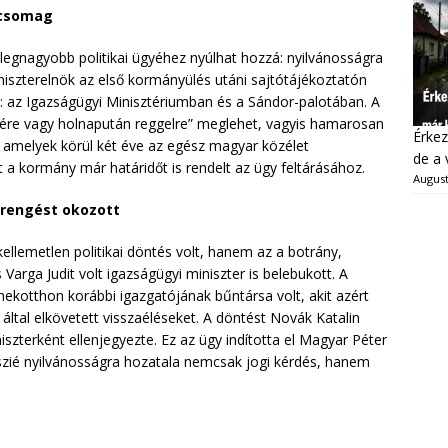
atcsomag
egnagyobb politikai ügyéhez nyúlhat hozzá: nyilvánosságra
iniszterelnök az első kormányülés utáni sajtótájékoztatón
et: az Igazságügyi Minisztériumban és a Sándor-palotában. A
tére vagy holnapután reggelre” meglehet, vagyis hamarosan
Érkez
, amelyek körül két éve az egész magyar közélet
de a 
 a kormány már határidőt is rendelt az ügy feltárásához.
August
ldrengést okozott
llemetlen politikai döntés volt, hanem az a botrány,
arga Judit volt igazságügyi miniszter is belebukott. A
kotthon korábbi igazgatójának bűntársa volt, akit azért
tó által elkövetett visszaéléseket. A döntést Novák Katalin
szterként ellenjegyezte. Ez az ügy indította el Magyar Péter
dosszié nyilvánosságra hozatala nemcsak jogi kérdés, hanem