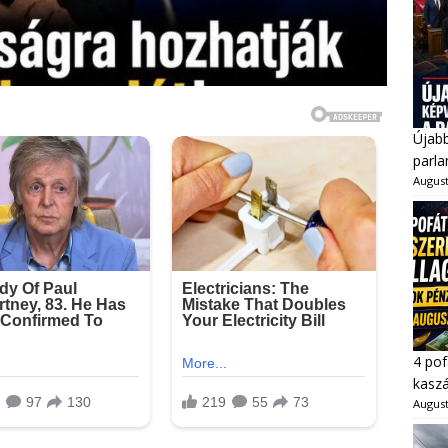
Újabb
parl
August
4 pof
kaszá
August