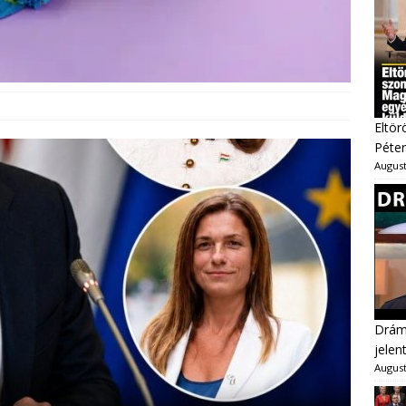
Eltör
Péter
August
Dráma
jelen
August