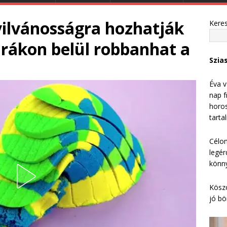
ilvánosságra hozhatják
Kere
 Órákon belül robbanhat a
Szia
Éva v
nap f
horos
tarta
Célom
legér
könny
Köszö
jó bö