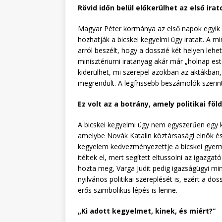
Rövid időn belül előkerülhet az első ir
Magyar Péter kormánya az első napok egyik l
hozhatják a bicskei kegyelmi ügy iratait. A m
arról beszélt, hogy a dosszié két helyen leh
minisztériumi iratanyag akár már „holnap es
kiderülhet, mi szerepel azokban az aktákban
megrendült. A legfrissebb beszámolók szerint
Ez volt az a botrány, amely politikai fö
A bicskei kegyelmi ügy nem egyszerűen egy ke
amelybe Novák Katalin köztársasági elnök és V
kegyelem kedvezményezettje a bicskei gyerme
ítéltek el, mert segített eltussolni az igazga
hozta meg, Varga Judit pedig igazságügyi mini
nyilvános politikai szereplését is, ezért a 
erős szimbolikus lépés is lenne.
„Ki adott kegyelmet, kinek, és miért?”