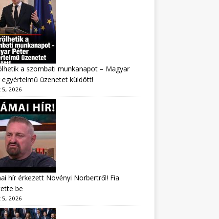
ölhetik a szombati munkanapot – Magyar
 egyértelmű üzenetet küldött!
 5, 2026
i hír érkezett Növényi Norbertről! Fia
tette be
 5, 2026