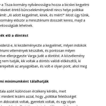
a Tisza-kormány nyilvánosságra hozza a bicskei kegyelmi
rekeket érintő bűncselekményeknél nincs helye politikai
ít: „Ki adott kegyelmet, kinek, és miért?” Most úgy tűnik,
rmány először a minisztériumi dossziét keresi, majd a
fontosságúak lehetnek.
ék elő a döntést
 kiderül-e, ki kezdeményezte a kegyelmet, milyen indokok
ériumi vélemények készültek, és pontosan milyen
lletve ellenjegyezte Varga Judit a döntést. A közvélemény
nem tudják, kik voltak a döntés valódi előkészítői, ki
zerepeltek az anyagokban, és volt-e olyan pont, ahol meg
i minimumként tálalhatják
tala azért különösen érzékeny kérdés, mert
mindent lezárni azzal, hogy „politikai felelősséget
en áldozatok voltak, gyerekek voltak, és egy olyan