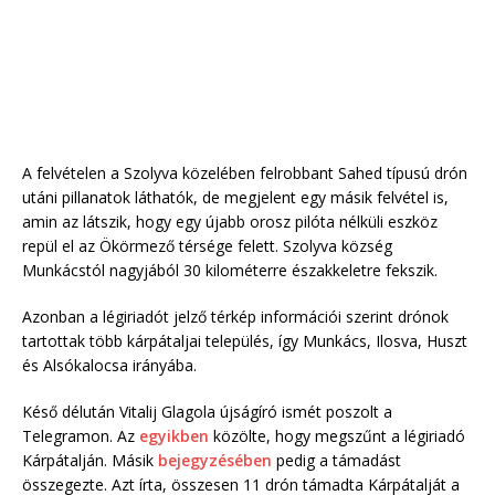
A felvételen a Szolyva közelében felrobbant Sahed típusú drón
utáni pillanatok láthatók, de megjelent egy másik felvétel is,
amin az látszik, hogy egy újabb orosz pilóta nélküli eszköz
repül el az Ökörmező térsége felett. Szolyva község
Munkácstól nagyjából 30 kilométerre északkeletre fekszik.
Azonban a légiriadót jelző térkép információi szerint drónok
tartottak több kárpátaljai település, így Munkács, Ilosva, Huszt
és Alsókalocsa irányába.
Késő délután Vitalij Glagola újságíró ismét poszolt a
Telegramon. Az
egyikben
közölte, hogy megszűnt a légiriadó
Kárpátalján. Másik
bejegyzésében
pedig a támadást
összegezte. Azt írta, összesen 11 drón támadta Kárpátalját a