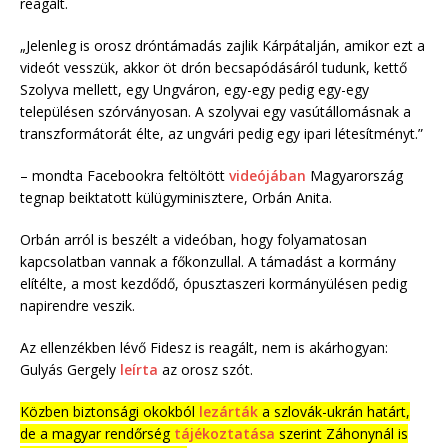
reagált.
„Jelenleg is orosz dróntámadás zajlik Kárpátalján, amikor ezt a
videót vesszük, akkor öt drón becsapódásáról tudunk, kettő
Szolyva mellett, egy Ungváron, egy-egy pedig egy-egy
településen szórványosan. A szolyvai egy vasútállomásnak a
transzformátorát élte, az ungvári pedig egy ipari létesítményt.”
– mondta Facebookra feltöltött
videójában
Magyarország
tegnap beiktatott külügyminisztere, Orbán Anita.
Orbán arról is beszélt a videóban, hogy folyamatosan
kapcsolatban vannak a főkonzullal. A támadást a kormány
elítélte, a most kezdődő, ópusztaszeri kormányülésen pedig
napirendre veszik.
Az ellenzékben lévő Fidesz is reagált, nem is akárhogyan:
Gulyás Gergely
leírta
az orosz szót.
Közben biztonsági okokból
lezárták
a szlovák-ukrán határt,
de a magyar rendőrség
tájékoztatása
szerint Záhonynál is