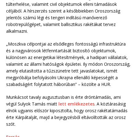
túlterhelése, valamint civil objektumok elleni támadások
céljából. A hírszerzés szerint a későbbiekben Oroszország
jelentős számú légi és tengeri indítású manőverező
robotrepülőgépet, valamint ballisztikus rakétákat tervez
alkalmazni.
„Moszkva célpontjai az elsődleges fontosságú infrastruktúra
és a nagyvárosok létfenntartását biztosító objektumok,
különösen az energetikai létesítmények, a hadiipari vállalatok,
valamint az állami hatóságok épületei. Ily módon Oroszország,
amely elutasította a tűzszünetre tett javaslatokat, ismét
megpróbálja befolyásolni Ukrajna ellenálló képességét a
szabadságért folytatott háborúban” – közölte a HUR.
Munkácsot tavaly augusztusban is érte dróntámadás, ami
végül Sulyok Tamás miatt
lett emlékezetes
. A köztárasásig
elnök ugyanis először kiposztolta, hogy orosz rakétatámadás
érte Kárpátalját, majd a bejegyzésből eltávolították az orosz
szót.
Forrás