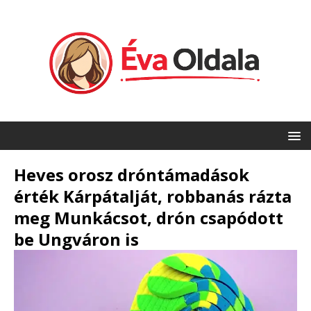
Heves orosz dróntámadások
érték Kárpátalját, robbanás rázta
meg Munkácsot, drón csapódott
be Ungváron is