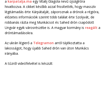
a
karpatalja.ma
egy Vitalij Glagola nevű újságíróra
hivatkozva. A cikket később azzal frissítették, hogy masszív
légitámadás érte Kárpátalját, záporoznak a drónok a régióra,
előzetes információik szerint több találat érte Szolyvát, de
robbanás rázta meg Munkácsot és Sahed drón csapódott
Ungvár egyik városrészébe is. A magyar kormány is
reagált
a
dróntámadásokra.
Az ukrán légierő a
Telegramon
arról tájékoztatta a
lakosságot, hogy újabb Sahed drón van úton Munkács
irányába.
A tűzről videófelvétel is készült: