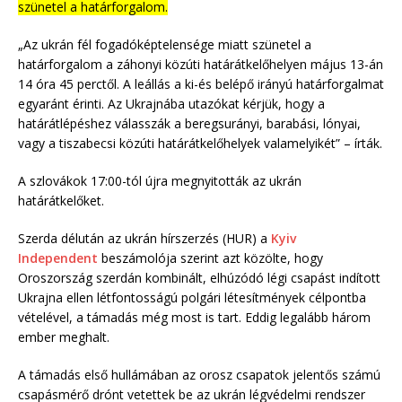
szünetel a határforgalom.
„Az ukrán fél fogadóképtelensége miatt szünetel a
határforgalom a záhonyi közúti határátkelőhelyen május 13-án
14 óra 45 perctől. A leállás a ki-és belépő irányú határforgalmat
egyaránt érinti. Az Ukrajnába utazókat kérjük, hogy a
határátlépéshez válasszák a beregsurányi, barabási, lónyai,
vagy a tiszabecsi közúti határátkelőhelyek valamelyikét” – írták.
A szlovákok 17:00-tól újra megnyitották az ukrán
határátkelőket.
Szerda délután az ukrán hírszerzés (HUR) a
Kyiv
Independent
beszámolója szerint azt közölte, hogy
Oroszország szerdán kombinált, elhúzódó légi csapást indított
Ukrajna ellen létfontosságú polgári létesítmények célpontba
vételével, a támadás még most is tart. Eddig legalább három
ember meghalt.
A támadás első hullámában az orosz csapatok jelentős számú
csapásmérő drónt vetettek be az ukrán légvédelmi rendszer