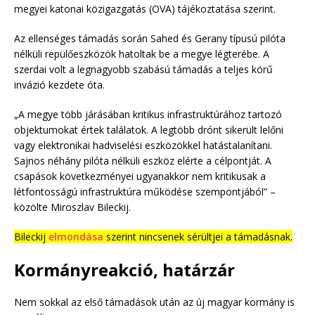
megyei katonai közigazgatás (OVA) tájékoztatása szerint.
Az ellenséges támadás során Sahed és Gerany típusú pilóta
nélküli repülőeszközök hatoltak be a megye légterébe. A
szerdai volt a legnagyobb szabású támadás a teljes körű
invázió kezdete óta.
„A megye több járásában kritikus infrastruktúrához tartozó
objektumokat értek találatok. A legtöbb drónt sikerült lelőni
vagy elektronikai hadviselési eszközökkel hatástalanítani.
Sajnos néhány pilóta nélküli eszköz elérte a célpontját. A
csapások következményei ugyanakkor nem kritikusak a
létfontosságú infrastruktúra működése szempontjából” –
közölte Miroszlav Bileckij.
Bileckij
elmondása
szerint nincsenek sérültjei a támadásnak.
Kormányreakció, határzár
Nem sokkal az első támadások után az új magyar kormány is