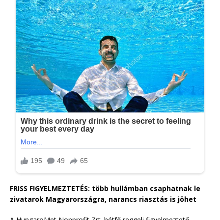
FRISS FIGYELMEZTETÉS: több hullámban csaphatnak le
zivatarok Magyarországra, narancs riasztás is jöhet
A HungaroMet Nonprofit Zrt. hétfő reggeli figyelmeztető