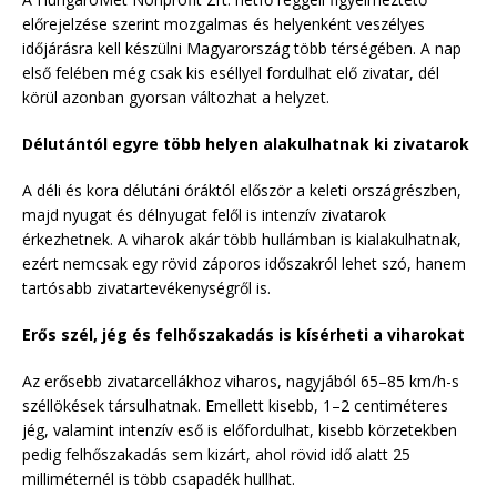
előrejelzése szerint mozgalmas és helyenként veszélyes
időjárásra kell készülni Magyarország több térségében. A nap
első felében még csak kis eséllyel fordulhat elő zivatar, dél
körül azonban gyorsan változhat a helyzet.
Délutántól egyre több helyen alakulhatnak ki zivatarok
A déli és kora délutáni óráktól először a keleti országrészben,
majd nyugat és délnyugat felől is intenzív zivatarok
érkezhetnek. A viharok akár több hullámban is kialakulhatnak,
ezért nemcsak egy rövid záporos időszakról lehet szó, hanem
tartósabb zivatartevékenységről is.
Erős szél, jég és felhőszakadás is kísérheti a viharokat
Az erősebb zivatarcellákhoz viharos, nagyjából 65–85 km/h-s
széllökések társulhatnak. Emellett kisebb, 1–2 centiméteres
jég, valamint intenzív eső is előfordulhat, kisebb körzetekben
pedig felhőszakadás sem kizárt, ahol rövid idő alatt 25
milliméternél is több csapadék hullhat.