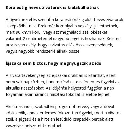
Kora estig heves zivatarok is kialakulhatnak
A figyelmeztetés szerint a kora esti órákig akár heves zivatarok
is képződhetnek. Ezek már komolyabb veszélyt jelenthetnek,
mert 90 km/h körüli vagy azt meghaladó széllökéseket,
valamint 2 centiméternél nagyobb jeget is hozhatnak. Keleten
arra is van esély, hogy a zivatarcellák összeszerveződnek,
vagyis nagyobb rendszerré állnak össze.
Éjszaka sem biztos, hogy megnyugszik az idő
A zivatartevékenység az éjszakai órákban is kitarthat, ezért
nemcsak napközben, hanem késő este is érdemes figyelni az
aktuális riasztásokat. Az időjárási helyzettől függően a nap
folyamán akár narancs riasztási fokozat is életbe léphet.
Aki útnak indul, szabadtéri programot tervez, vagy autóval
közlekedik, annak érdemes fokozottan figyelni, mert a viharos
szél, a jégeső és a hirtelen lezúduló csapadék percek alatt
veszélyes helyzetet teremthet.