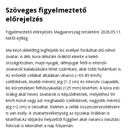
Szöveges figyelmeztető
előrejelzés
Figyelmeztető előrejelzés Magyarország területére 2026.05.11.
hétfő éjfélig
Ma késő délelőttig legfeljebb kis eséllyel fordulhat elő néhol
zivatar. A déli, kora délutáni óráktól eleinte a keleti
országrészben, majd nyugat, délnyugat felől is intenzív
zivatarok kialakulására lehet számítani, akár több hullámban is.
Az erősebb cellákat általában viharos (~65-85 km/h)
széllökések, kisebb méretű jég (1-2 cm) és intenzív csapadék,
kis körzetekben felhőszakadás (>25 mm) kísérheti. A kora esti
órákig akár heves zivatarok is képződhetnek, melyekhez 90
km/h körüli vagy azt meghaladó széllökések, nagyobb méretű
jég (>2 cm) is társulhat. Keleten a cellák összeszerveződésére
is van esély. A zivatartevékenység az éjszakai órákban is
kitarthat.Az időjárási helyzettől függően akár narancs riasztási
fokozat is kikerülhet a nap folyamán.