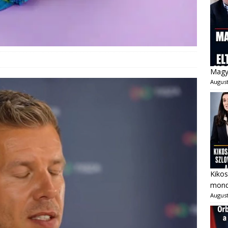
Magya
August
Kikos
mondo
August