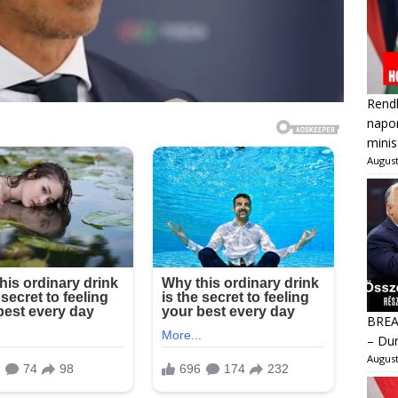
Rendk
napon
minis
August
BREAK
– Dur
August