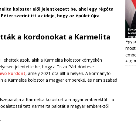
elita kolostor elől jelentkezett be, ahol egy régóta
éter szerint itt az ideje, hogy az épület újra
tták a kordonokat a Karmelita
Egy p
most 
ember
lehettek azok, akik a Karmelita kolostor környékén
August
yesen jelentette be, hogy a Tisza Párt döntése
vevő kordont
, amely 2021 óta állt a helyén. A kormányfő
szen a Karmelita kolostor a magyar embereké, és nem szabad
elszeparálja a Karmelita kolostort a magyar emberektől – a
csodálatossá tett Karmelita palotát a magyar emberektől
.