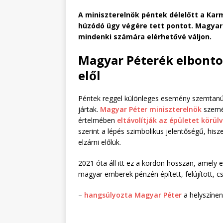
A miniszterelnök péntek délelőtt a Karm
húzódó ügy végére tett pontot. Magyar P
mindenki számára elérhetővé váljon.
Magyar Péterék elbonto
elől
Péntek reggel különleges esemény szemtanúi 
jártak.
Magyar Péter miniszterelnök
személ
értelmében
eltávolítják az épületet körül
szerint a lépés szimbolikus jelentőségű, hi
elzárni előlük.
2021 óta áll itt ez a kordon hosszan, amely 
magyar emberek pénzén épített, felújított, 
–
hangsúlyozta Magyar Péter
a helyszínen