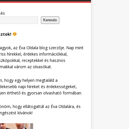
sés
Keresés
sztok!
agyok, az Éva Oldala blog szerzője. Nap mint
riss hírekkel, érdekes információkkal,
zkópokkal, receptekkel és hasznos
lmakkal várom az olvasókat.
, hogy egy helyen megtaláld a
dekesebb napi híreket és érdekességeket,
en érthető és gyorsan olvasható formában.
nöm, hogy ellátogattál az Éva Oldalára, és
ngészést kívánok!