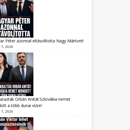
r Péter azonnal eltávolította Nagy Mártont!
 7, 2026
arazták Orbán Anitát:Szlovákia nemet
tt a több dunai vízre!
 7, 2026