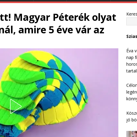
tt! Magyar Péterék olyat
Kere
nál, amire 5 éve vár az
Szia
Éva v
nap f
horos
tarta
Célom
legér
könny
Köszö
jó bö