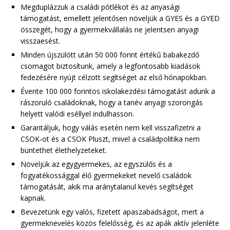
Megduplázzuk a családi pótlékot és az anyasági
támogatást, emellett jelentősen növeljük a GYES és a GYED
összegét, hogy a gyermekvállalás ne jelentsen anyagi
visszaesést.
Minden újszülött után 50 000 forint értékű babakezdő
csomagot biztosítunk, amely a legfontosabb kiadások
fedezésére nyújt célzott segítséget az első hónapokban.
Évente 100 000 forintos iskolakezdési támogatást adunk a
rászoruló családoknak, hogy a tanév anyagi szorongás
helyett valódi eséllyel indulhasson.
Garantáljuk, hogy válás esetén nem kell visszafizetni a
CSOK‑ot és a CSOK Pluszt, mivel a családpolitika nem
büntethet élethelyzeteket.
Növeljük az egygyermekes, az egyszülős és a
fogyatékossággal élő gyermekeket nevelő családok
támogatását, akik ma aránytalanul kevés segítséget
kapnak.
Bevezetünk egy valós, fizetett apaszabadságot, mert a
gyermeknevelés közös felelősség, és az apák aktív jelenléte