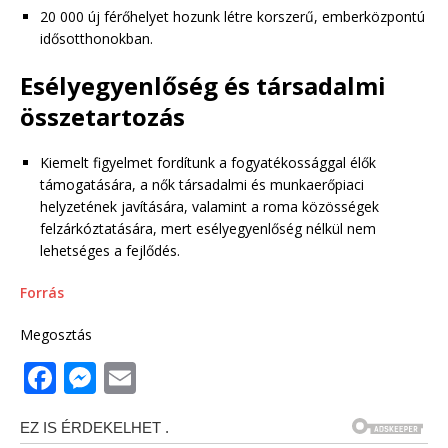
20 000 új férőhelyet hozunk létre korszerű, emberközpontú
idősotthonokban.
Esélyegyenlőség és társadalmi
összetartozás
Kiemelt figyelmet fordítunk a fogyatékossággal élők
támogatására, a nők társadalmi és munkaerőpiaci
helyzetének javítására, valamint a roma közösségek
felzárkóztatására, mert esélyegyenlőség nélkül nem
lehetséges a fejlődés.
Forrás
Megosztás
F
M
E
a
e
m
c
ss
ai