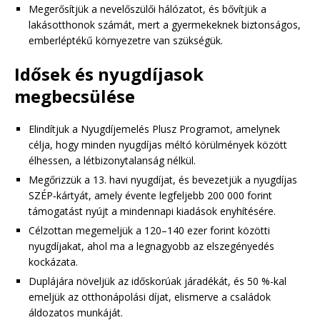
Megerősítjük a nevelőszülői hálózatot, és bővítjük a
lakásotthonok számát, mert a gyermekeknek biztonságos,
emberléptékű környezetre van szükségük.
Idősek és nyugdíjasok
megbecsülése
Elindítjuk a Nyugdíjemelés Plusz Programot, amelynek
célja, hogy minden nyugdíjas méltó körülmények között
élhessen, a létbizonytalanság nélkül.
Megőrizzük a 13. havi nyugdíjat, és bevezetjük a nyugdíjas
SZÉP‑kártyát, amely évente legfeljebb 200 000 forint
támogatást nyújt a mindennapi kiadások enyhítésére.
Célzottan megemeljük a 120–140 ezer forint közötti
nyugdíjakat, ahol ma a legnagyobb az elszegényedés
kockázata.
Duplájára növeljük az időskorúak járadékát, és 50 %-kal
emeljük az otthonápolási díjat, elismerve a családok
áldozatos munkáját.