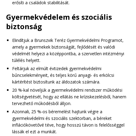
erősíti a családok stabilitását.
Gyermekvédelem és szociális
biztonság
Elindítjuk a Brunszvik Teréz Gyermekvédelmi Programot,
amely a gyermekek biztonságát, fejlődését és valódi
védelmét helyezi a középpontba, a szervetlen intézményi
túlélés helyett.
Feltárjuk az elmúlt évtizedek gyermekvédelmi
bűncselekményeit, és teljes körű anyagi‑ és erkölcsi
kártérítést biztosítunk az áldozatok számára.
20 %-kal növeljük a gyermekvédelmi rendszer működési
költségvetését, hogy az ellátás ne kríziskezelésből, hanem
tervezhető működésből álljon.
Azonnali, 25 %-os béremelést hajtunk végre a
gyermekvédelmi és szociális szektorban, a béreket
inflációkövetővé téve, hogy hosszú távon is felelősséggel
lássák el ezt a munkát.