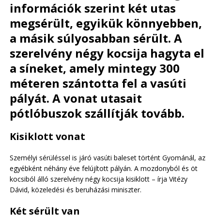
információk szerint két utas
megsérült, egyikük könnyebben,
a másik súlyosabban sérült. A
szerelvény négy kocsija hagyta el
a síneket, amely mintegy 300
méteren szántotta fel a vasúti
pályát. A vonat utasait
pótlóbuszok szállítják tovább.
Kisiklott vonat
Személyi sérüléssel is járó vasúti baleset történt Gyománál, az
egyébként néhány éve felújított pályán. A mozdonyból és öt
kocsiból álló szerelvény négy kocsija kisiklott – írja Vitézy
Dávid, közeledési és beruházási miniszter.
Két sérült van