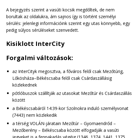
A bejegyzés szerint a vasúti kocsik megdőltek, de nem
borultak az oldalukra, ám sajnos így is történt személyi
sérülés: jelenlegi információink szerint egy utas könnyebb, egy
pedig súlyos sérüléseket szenvedett.
Kisiklott InterCity
Forgalmi változások:
az InterCityk megosztva, a főváros felől csak Mezőtúrig,
Lőkösháza–Békéscsaba felől csak Csárdaszállásig
közlekednek
pótlóbuszok szállítják az utasokat Mezőtúr és Csárdaszállás
között
a Békéscsabáról 14:39-kor Szolnokra induló személyvonat
(7443) nem közlekedik
a térség VOLÁN-járatain Mezőtúr – Gyomaendrőd –
Mezőberény – Békéscsaba között elfogadják a vasúti
jegyeket is a fennakadás végéig (1346, 1374, 1441, 1375,