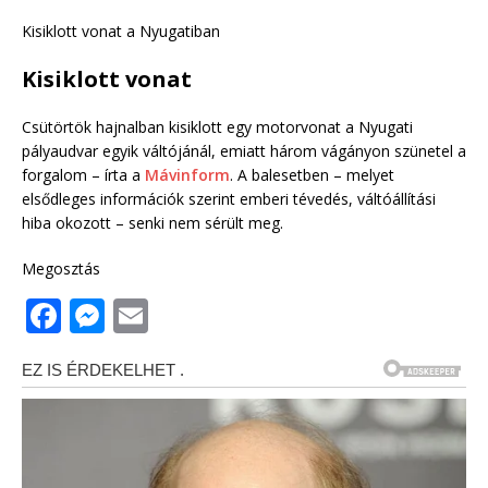
Kisiklott vonat a Nyugatiban
Kisiklott vonat
Csütörtök hajnalban kisiklott egy motorvonat a Nyugati
pályaudvar egyik váltójánál, emiatt három vágányon szünetel a
forgalom – írta a
Mávinform
. A balesetben – melyet
elsődleges információk szerint emberi tévedés, váltóállítási
hiba okozott – senki nem sérült meg.
Megosztás
F
M
E
a
e
m
c
ss
ai
e
e
l
b
n