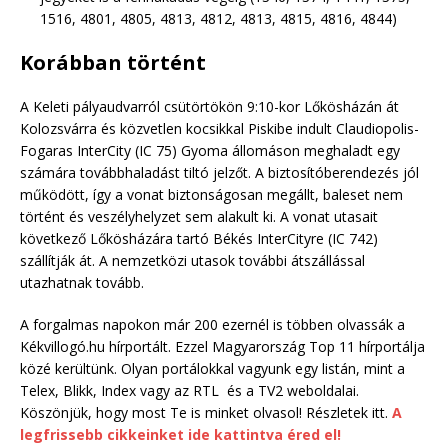
1516, 4801, 4805, 4813, 4812, 4813, 4815, 4816, 4844)
Korábban történt
A Keleti pályaudvarról csütörtökön 9:10-kor Lőkösházán át
Kolozsvárra és közvetlen kocsikkal Piskibe indult Claudiopolis-
Fogaras InterCity (IC 75) Gyoma állomáson meghaladt egy
számára továbbhaladást tiltó jelzőt. A biztosítóberendezés jól
működött, így a vonat biztonságosan megállt, baleset nem
történt és veszélyhelyzet sem alakult ki. A vonat utasait
következő Lőkösházára tartó Békés InterCityre (IC 742)
szállítják át. A nemzetközi utasok további átszállással
utazhatnak tovább.
A forgalmas napokon már 200 ezernél is többen olvassák a
Kékvillogó.hu hírportált. Ezzel Magyarország Top 11 hírportálja
közé kerültünk. Olyan portálokkal vagyunk egy listán, mint a
Telex, Blikk, Index vagy az RTL és a TV2 weboldalai.
Köszönjük, hogy most Te is minket olvasol! Részletek itt.
A
legfrissebb cikkeinket ide kattintva éred el!