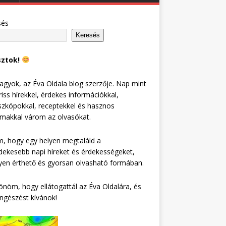
sés
Keresés
sztok!
agyok, az Éva Oldala blog szerzője. Nap mint
riss hírekkel, érdekes információkkal,
zkópokkal, receptekkel és hasznos
lmakkal várom az olvasókat.
, hogy egy helyen megtaláld a
dekesebb napi híreket és érdekességeket,
en érthető és gyorsan olvasható formában.
nöm, hogy ellátogattál az Éva Oldalára, és
ngészést kívánok!