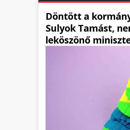
Döntött a kormány
Sulyok Tamást, nem
leköszönő miniszt