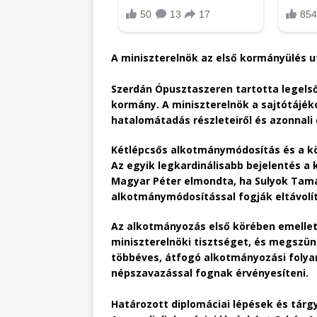
A miniszterelnök az első kormányülés u
Szerdán Ópusztaszeren tartotta legelső
kormány. A miniszterelnök a sajtótájéko
hatalomátadás részleteiről és azonnali
Kétlépcsős alkotmánymódosítás és a k
Az egyik legkardinálisabb bejelentés a 
Magyar Péter elmondta, ha Sulyok Tamá
alkotmánymódosítással fogják eltávolít
Az alkotmányozás első körében emellett
miniszterelnöki tisztséget, és megszün
többéves, átfogó alkotmányozási folyam
népszavazással fognak érvényesíteni.
Határozott diplomáciai lépések és tárgy