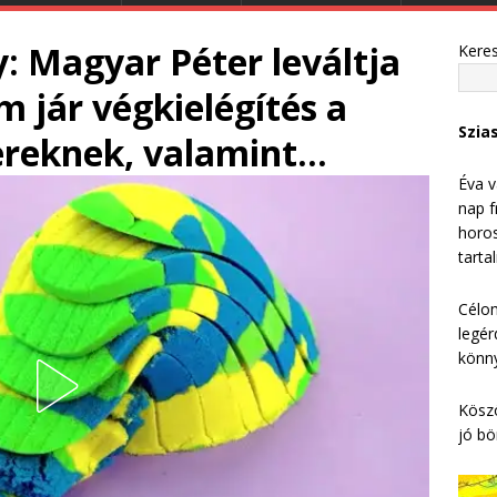
: Magyar Péter leváltja
Kere
 jár végkielégítés a
Szia
ereknek, valamint…
Éva v
nap f
horos
tarta
Célom
legér
könny
Köszö
jó bö