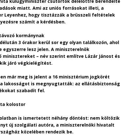
nita külügyminiszter csütörtök délelőttre berendelte
dások miatt. Ami az uniós forrásokat illeti, a
r Leyenhez, hogy tisztázzák a brüsszeli feltételek
yezésre számít a kérdésben.
 távozó kormánynak
délután 3 órakor kerül sor egy olyan találkozón, ahol
e egyszerre lesz jelen. A miniszterelnök
 minisztereket – név szerint említve Lázár Jánost és
kik járó végkielégítést.
n már meg is jelent a 16 minisztérium jogkörét
 a lakosságot is megnyugtatták: az ellátásbiztonság
ékokat szabadít fel.
ita kolostor
solatban is ismertetett néhány döntést: nem költözik
yt új szolgálati autóra, a miniszterelnöki hivatalt
Országház közelében rendezik be.