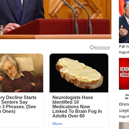
Pár n
August
Elren
szept
August