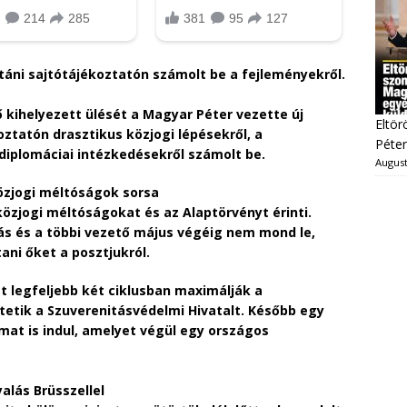
táni sajtótájékoztatón számolt be a fejleményekről.
 kihelyezett ülését a Magyar Péter vezette új
Eltör
ztatón drasztikus közjogi lépésekről, a
Péter
 diplomáciai intézkedésekről számolt be.
August
özjogi méltóságok sorsa
közjogi méltóságokat és az Alaptörvényt érinti.
s és a többi vezető május végéig nem mond le,
ani őket a posztjukról.
 legfeljebb két ciklusban maximálják a
tetik a Szuverenitásvédelmi Hivatalt. Később egy
at is indul, amelyet végül egy országos
alás Brüsszellel