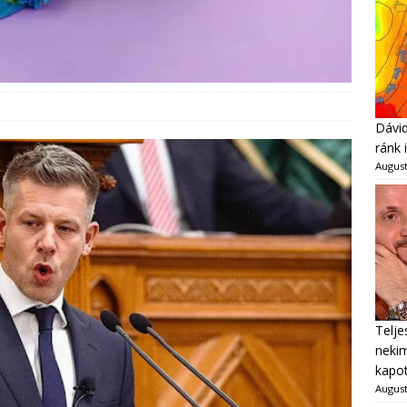
Dávid
ránk 
August
Telje
neki
kapot
August