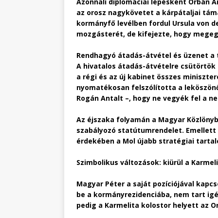
Azonnali diplomáciai lépésként Orbán A
az orosz nagykövetet a kárpátaljai táma
kormányfő levélben fordul Ursula von de
mozgásterét, de kifejezte, hogy megeg
Rendhagyó átadás-átvétel és üzenet a
A hivatalos átadás-átvételre csütörtök 
a régi és az új kabinet összes miniszter
nyomatékosan felszólította a leköszönő
Rogán Antalt –, hogy ne vegyék fel a ne
Az éjszaka folyamán a Magyar Közlönybe
szabályozó statútumrendelet. Emellett
érdekében a Mol újabb stratégiai tartal
Szimbolikus változások: kiürül a Karmel
Magyar Péter a saját pozíciójával kapc
be a kormányrezidenciába, nem tart igén
pedig a Karmelita kolostor helyett az 