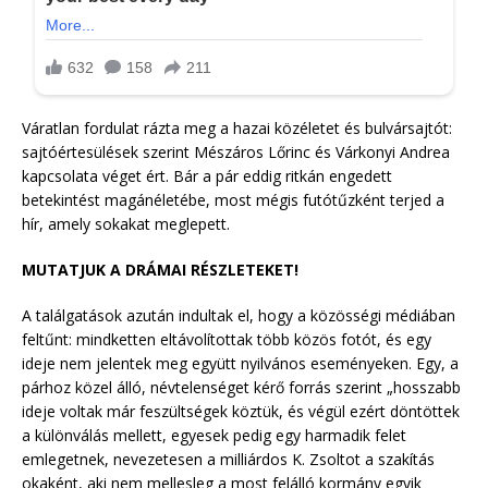
Váratlan fordulat rázta meg a hazai közéletet és bulvársajtót:
sajtóértesülések szerint Mészáros Lőrinc és Várkonyi Andrea
kapcsolata véget ért. Bár a pár eddig ritkán engedett
betekintést magánéletébe, most mégis futótűzként terjed a
hír, amely sokakat meglepett.
MUTATJUK A DRÁMAI RÉSZLETEKET!
A találgatások azután indultak el, hogy a közösségi médiában
feltűnt: mindketten eltávolítottak több közös fotót, és egy
ideje nem jelentek meg együtt nyilvános eseményeken. Egy, a
párhoz közel álló, névtelenséget kérő forrás szerint „hosszabb
ideje voltak már feszültségek köztük, és végül ezért döntöttek
a különválás mellett, egyesek pedig egy harmadik felet
emlegetnek, nevezetesen a milliárdos K. Zsoltot a szakítás
okaként, aki nem mellesleg a most felálló kormány egyik