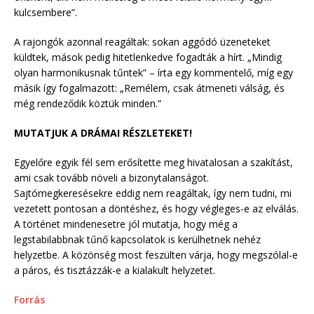
kulcsembere”.
A rajongók azonnal reagáltak: sokan aggódó üzeneteket
küldtek, mások pedig hitetlenkedve fogadták a hírt. „Mindig
olyan harmonikusnak tűntek” – írta egy kommentelő, míg egy
másik így fogalmazott: „Remélem, csak átmeneti válság, és
még rendeződik köztük minden.”
MUTATJUK A DRÁMAI RÉSZLETEKET!
Egyelőre egyik fél sem erősítette meg hivatalosan a szakítást,
ami csak tovább növeli a bizonytalanságot.
Sajtómegkeresésekre eddig nem reagáltak, így nem tudni, mi
vezetett pontosan a döntéshez, és hogy végleges-e az elválás.
A történet mindenesetre jól mutatja, hogy még a
legstabilabbnak tűnő kapcsolatok is kerülhetnek nehéz
helyzetbe. A közönség most feszülten várja, hogy megszólal-e
a páros, és tisztázzák-e a kialakult helyzetet.
Forrás