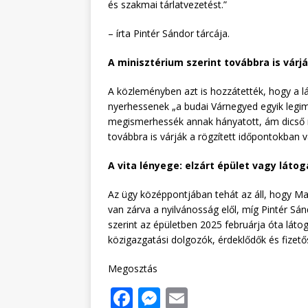
és szakmai tárlatvezetést.”
– írta Pintér Sándor tárcája.
A minisztérium szerint továbbra is várj
A közleményben azt is hozzátették, hogy a lá
nyerhessenek „a budai Várnegyed egyik legi
megismerhessék annak hányatott, ám dicső múl
továbbra is várják a rögzített időpontokban v
A vita lényege: elzárt épület vagy lát
Az ügy középpontjában tehát az áll, hogy Mag
van zárva a nyilvánosság elől, míg Pintér Sán
szerint az épületben 2025 februárja óta lát
közigazgatási dolgozók, érdeklődők és fizetős
Megosztás
F
M
E