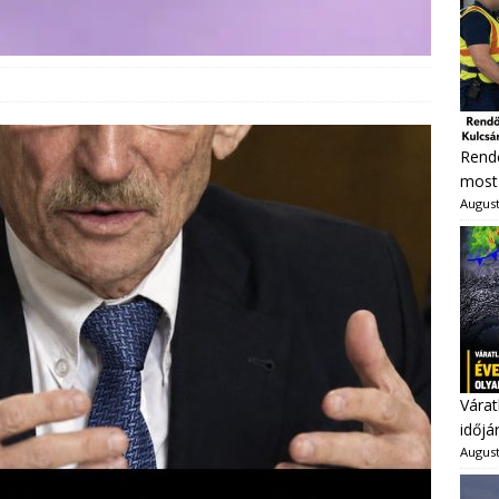
Rendő
most 
August
Várat
időjá
August