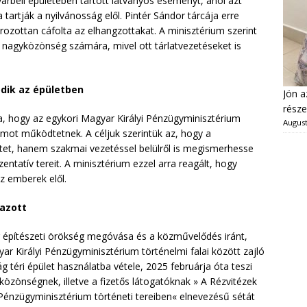
rbeli épületében tartott látványos eseményt, ahol azt
a tartják a nyilvánosság elől. Pintér Sándor tárcája erre
ozottan cáfolta az elhangzottakat. A minisztérium szerint
a nagyközönség számára, mivel ott tárlatvezetéseket is
dik az épületben
Jön a
része
, hogy az egykori Magyar Királyi Pénzügyminisztérium
August
amot működtetnek. A céljuk szerintük az, hogy a
etet, hanem szakmai vezetéssel belülről is megismerhesse
zentatív tereit. A minisztérium ezzel arra reagált, hogy
z emberek elől.
mazott
r építészeti örökség megóvása és a közművelődés iránt,
yar Királyi Pénzügyminisztérium történelmi falai között zajló
 téri épület használatba vétele, 2025 februárja óta teszi
özönségnek, illetve a fizetős látogatóknak » A Rézvitézek
 Pénzügyminisztérium történeti tereiben« elnevezésű sétát