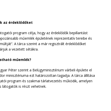
ák az érdeklődőket
togatói program célja, hogy az érdeklődők bepillantást
mpozánsabb műemlék épületének reprezentatív tereibe és
tját”. A tárca szerint a már regisztrált érdeklődőket
árjuk a vezetett sétákra.
ogatható műemlék?
yar Péter szerint a Belügyminisztérium várbeli épülete el
dor minisztériuma ezt határozottan tagadja. A tárca állítása
ogatói program és szakmai tárlatvezetés működik, amelyen
 látogatók is részt vehetnek.