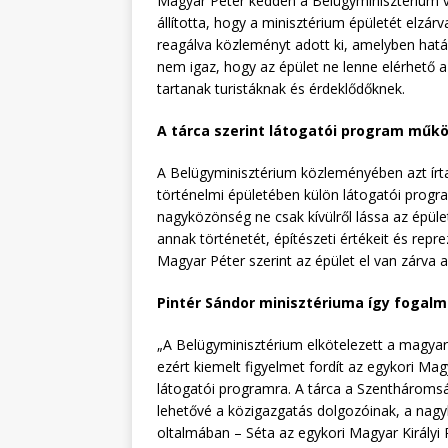
Magyar Péter kedden a Belügyminisztérium vá
állította, hogy a minisztérium épületét elzárv
reagálva közleményt adott ki, amelyben határ
nem igaz, hogy az épület ne lenne elérhető 
tartanak turistáknak és érdeklődőknek.
A tárca szerint látogatói program műkö
A Belügyminisztérium közleményében azt írta
történelmi épületében külön látogatói progr
nagyközönség ne csak kívülről lássa az épül
annak történetét, építészeti értékeit és repre
Magyar Péter szerint az épület el van zárva a
Pintér Sándor minisztériuma így fogal
„A Belügyminisztérium elkötelezett a magya
ezért kiemelt figyelmet fordít az egykori Mag
látogatói programra. A tárca a Szentháromság
lehetővé a közigazgatás dolgozóinak, a nagyk
oltalmában – Séta az egykori Magyar Királyi