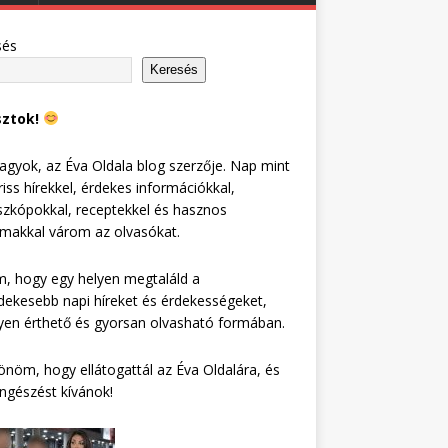
sés
Keresés
sztok!
agyok, az Éva Oldala blog szerzője. Nap mint
riss hírekkel, érdekes információkkal,
zkópokkal, receptekkel és hasznos
lmakkal várom az olvasókat.
, hogy egy helyen megtaláld a
dekesebb napi híreket és érdekességeket,
en érthető és gyorsan olvasható formában.
nöm, hogy ellátogattál az Éva Oldalára, és
ngészést kívánok!