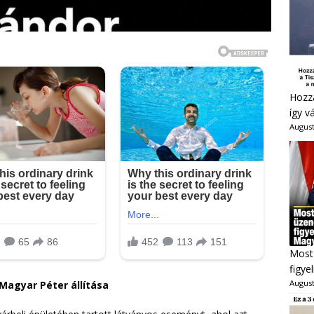
Hozzá
így v
August
Most 
figye
August
Magyar Péter állítása