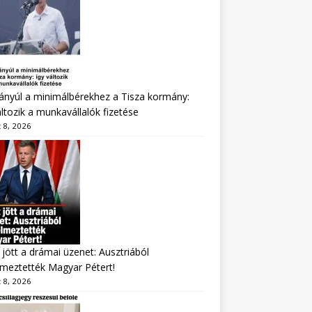
nyúl a minimálbérekhez a Tisza kormány:
áltozik a munkavállalók fizetése
 8, 2026
jött a drámai üzenet: Ausztriából
lmeztették Magyar Pétert!
 8, 2026