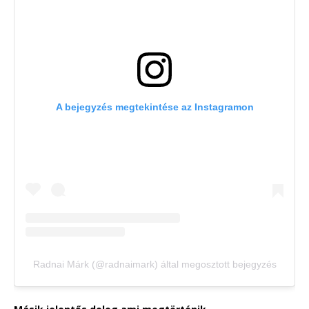
A bejegyzés megtekintése az Instagramon
Radnai Márk (@radnaimark) által megosztott bejegyzés