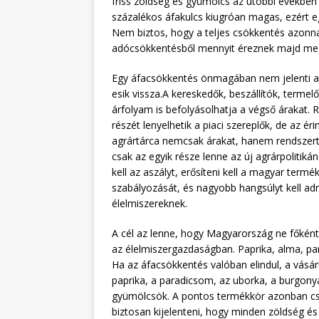
friss zöldség és gyümölcs az utóbbi években
százalékos áfakulcs kiugróan magas, ezért e
Nem biztos, hogy a teljes csökkentés azonna
adócsökkentésből mennyit éreznek majd meg
Egy áfacsökkentés önmagában nem jelenti a
esik vissza.A kereskedők, beszállítók, termelő
árfolyam is befolyásolhatja a végső árakat.
részét lenyelhetik a piaci szereplők, de az é
agrártárca nemcsak árakat, hanem rendszert 
csak az egyik része lenne az új agrárpolitikán
kell az aszályt, erősíteni kell a magyar termé
szabályozását, és nagyobb hangsúlyt kell ad
élelmiszereknek.
A cél az lenne, hogy Magyarország ne főként
az élelmiszergazdaságban. Paprika, alma, par
Ha az áfacsökkentés valóban elindul, a vásárl
paprika, a paradicsom, az uborka, a burgony
gyümölcsök. A pontos termékkör azonban csak
biztosan kijelenteni, hogy minden zöldség és