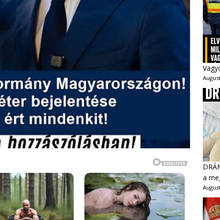
Vagyo
August
DRÁMA
a meg
August