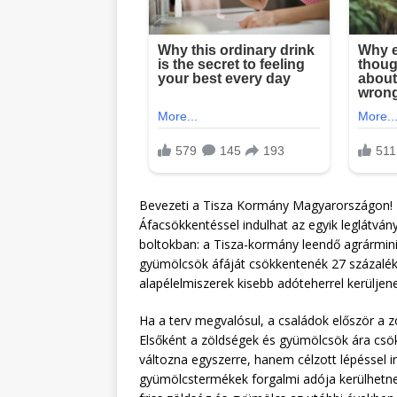
Bevezeti a Tisza Kormány Magyarországon! M
Áfacsökkentéssel indulhat az egyik leglátván
boltokban: a Tisza-kormány leendő agrármini
gyümölcsök áfáját csökkentenék 27 százalékr
alapélelmiszerek kisebb adóteherrel kerüljene
Ha a terv megvalósul, a családok először a 
Elsőként a zöldségek és gyümölcsök ára csök
változna egyszerre, hanem célzott lépéssel i
gyümölcstermékek forgalmi adója kerülhetne 