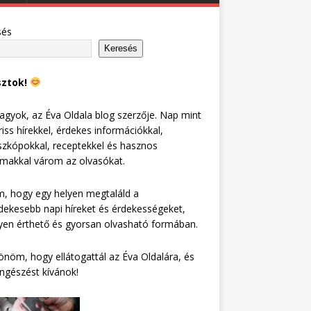
sés
Keresés
sztok!
agyok, az Éva Oldala blog szerzője. Nap mint
riss hírekkel, érdekes információkkal,
zkópokkal, receptekkel és hasznos
lmakkal várom az olvasókat.
, hogy egy helyen megtaláld a
dekesebb napi híreket és érdekességeket,
en érthető és gyorsan olvasható formában.
nöm, hogy ellátogattál az Éva Oldalára, és
ngészést kívánok!