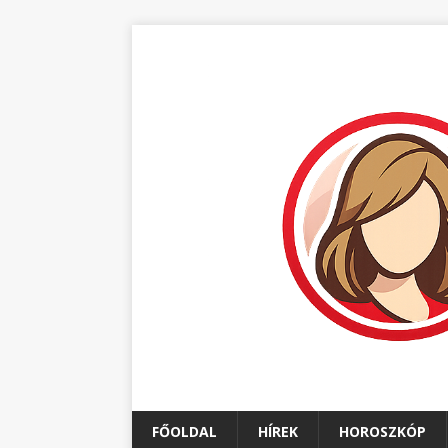
FŐOLDAL
HÍREK
HOROSZKÓP