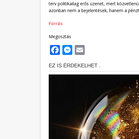
terv politikailag erős üzenet, mert közvetlen
azonban nem a bejelentések, hanem a pénztár
Forrás
Megosztás
F
M
E
a
e
m
c
ss
ai
e
e
l
b
n
o
g
o
e
k
r