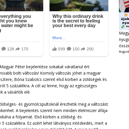
Magya
nyugd
össze
August
agyar Péter bejelentése sokakat váratlanul ért:
yosabb bolti változás! Komoly változás jöhet a magyar
sztere, Bóna Szabolcs szerint első körben a zöldségek és
ól 5 százalékra. A cél az lenne, hogy az egészséges
k a vásárlók elé.
zöldséges- és gyümölcspultoknál érezhetik meg a változást.
kenhet. A bejelentés szerint nem minden élelmiszer áfája
ndulna a folyamat. Első körben a zöldség- és
5 százalékra. Ez azért lehet látványos intézkedés, mert a