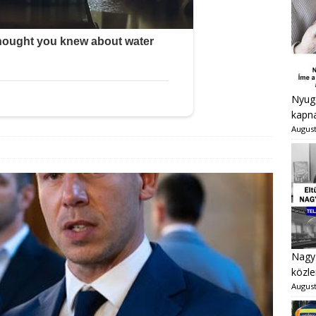
Nyugd
kapna
August
Nagy 
közle
August