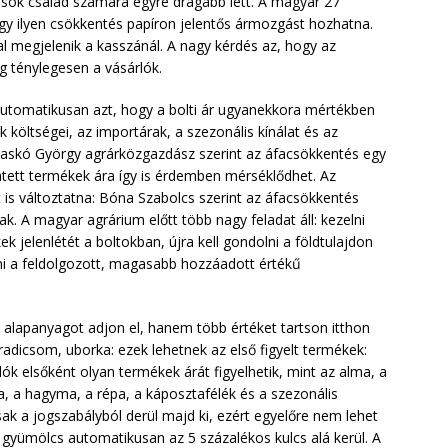
 sok család számára egyre drágább lett. A magyar 27
gy ilyen csökkentés papíron jelentős ármozgást hozhatna.
l megjelenik a kasszánál. A nagy kérdés az, hogy az
 ténylegesen a vásárlók.
utomatikusan azt, hogy a bolti ár ugyanekkora mértékben
k költségei, az importárak, a szezonális kínálat és az
 Raskó György agrárközgazdász szerint az áfacsökkentés egy
rintett termékek ára így is érdemben mérséklődhet. Az
is változtatna: Bóna Szabolcs szerint az áfacsökkentés
ak. A magyar agrárium előtt több nagy feladat áll: kezelni
kek jelenlétét a boltokban, újra kell gondolni a földtulajdon
ni a feldolgozott, magasabb hozzáadott értékű
 alapanyagot adjon el, hanem több értéket tartson itthon
adicsom, uborka: ezek lehetnek az első figyelt termékek:
ók elsőként olyan termékek árát figyelhetik, mint az alma, a
a, a hagyma, a répa, a káposztafélék és a szezonális
 a jogszabályból derül majd ki, ezért egyelőre nem lehet
 gyümölcs automatikusan az 5 százalékos kulcs alá kerül. A