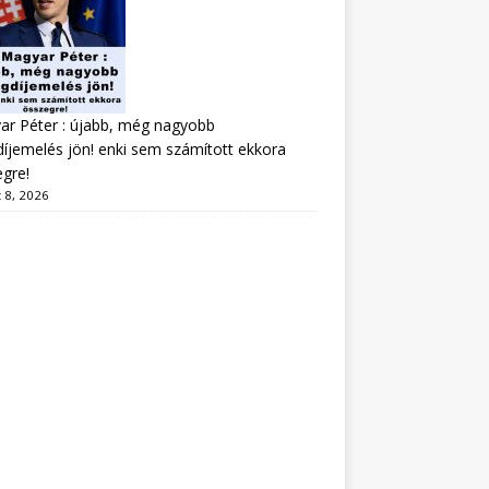
r Péter : újabb, még nagyobb
íjemelés jön! enki sem számított ekkora
gre!
 8, 2026