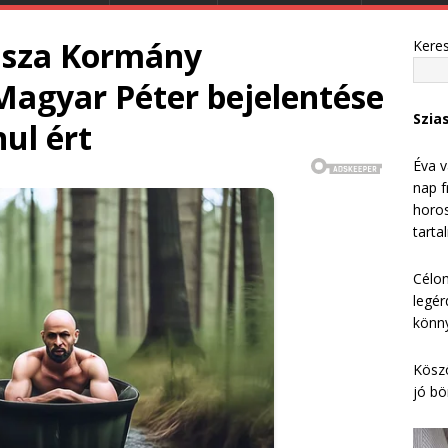
Tisza Kormány
Kere
agyar Péter bejelentése
Szia
ul ért
Éva v
nap f
horos
tarta
Célom
legér
könny
Köszö
jó bö