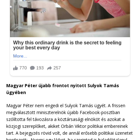
Magyar Péter újabb frontot nyitott Sulyok Tamás
ügyében
Magyar Péter nem engedi el Sulyok Tamás ügyét. A frissen
megválasztott miniszterelnök újabb Facebook-posztban
szólította fel távozásra a köztársasági elnököt és azokat a
közjogi szereplőket, akiket Orbán Viktor politikai embereinek
tart. A bejegyzés rövid volt, de annál erősebb politikai üzenetet
hordozott: „Nyomj egy lájkot, ha szerinted is haladéktalanul