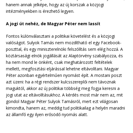
hanem annak jelképe, hogy az új korszak a közjogi
intézményekben is érezhető legyen.
A jogi út nehéz, de Magyar Péter nem lassít
Fontos különválasztani a politikai követelést és a közjogi
valóságot. Sulyok Tamás nem mozdítható el egy Facebook-
poszttal, és egy miniszterelnöki felszólítás sem elég hozzá. A
köztársasági elnök jogállását az Alaptörvény szabályozza, és
ha nem mond le önként, csak meghatározott feltételek
mellett, megfosztási eljárással lehetne eltávolítani. Magyar
Péter azonban egyértelműen nyomást épít. A mostani poszt
azt üzeni: ha a régi rendszer kulcsszereplői nem távoznak
maguktól, akkor az új politikai többség meg fogja keresni a
jogi utat az eltávolításukhoz. A kérdés most már nem az, mit
gondol Magyar Péter Sulyok Tamásról, mert ezt világosan
kimondta, hanem az, meddig tud politikailag a helyén maradni
az államfő egy ilyen erősödő nyomás alatt.