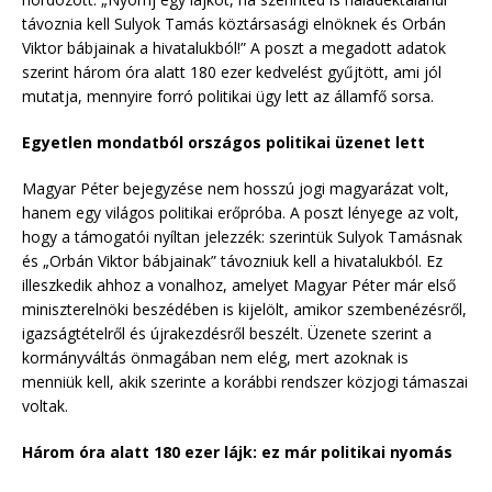
távoznia kell Sulyok Tamás köztársasági elnöknek és Orbán
Viktor bábjainak a hivatalukból!” A poszt a megadott adatok
szerint három óra alatt 180 ezer kedvelést gyűjtött, ami jól
mutatja, mennyire forró politikai ügy lett az államfő sorsa.
Egyetlen mondatból országos politikai üzenet lett
Magyar Péter bejegyzése nem hosszú jogi magyarázat volt,
hanem egy világos politikai erőpróba. A poszt lényege az volt,
hogy a támogatói nyíltan jelezzék: szerintük Sulyok Tamásnak
és „Orbán Viktor bábjainak” távozniuk kell a hivatalukból. Ez
illeszkedik ahhoz a vonalhoz, amelyet Magyar Péter már első
miniszterelnöki beszédében is kijelölt, amikor szembenézésről,
igazságtételről és újrakezdésről beszélt. Üzenete szerint a
kormányváltás önmagában nem elég, mert azoknak is
menniük kell, akik szerinte a korábbi rendszer közjogi támaszai
voltak.
Három óra alatt 180 ezer lájk: ez már politikai nyomás