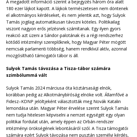
A megadott információ szerint a bejegyzés három óra alatt
180 ezer lájkot kapott. A lájkok természetesen nem döntenek
el alkotmányos kérdéseket, és nem jelentik azt, hogy Sulyok
Tamás jogilag automatikusan távozni köteles. Politikailag
viszont nagyon erős jelzésnek számítanak. Egy ilyen gyors
reakció azt üzeni a Sándor-palotának és a régi rendszerhez
kötődő intézményi szereplőknek, hogy Magyar Péter mögött
nemcsak parlamenti többség, hanem rendkívül aktív, azonnal
mozgósítható támogatói tábor is áll.
Sulyok Tamás távozása a Tisza-tábor számára
szimbólummá vált
Sulyok Tamás 2024 márciusa óta köztársasági elnök,
korábban pedig az Alkotmánybíróság elnöke volt. Államfővé a
Fidesz–KDNP jelöltjeként választották meg Novák Katalin
lemondása után. Magyar Péter érvelése szerint Sulyok Tamás
nem tudja hitelesen képviselni a nemzet egységét egy olyan
politikai fordulat után, amely éppen az Orbán-rendszer
intézményi örökségének lebontásáról szól. A Tisza támogatói
számára ezért Sulyok távozása nem pusztán személyi kérdés,