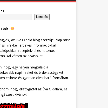
sés
Keresés
sztok!
agyok, az Éva Oldala blog szerzője. Nap mint
riss hírekkel, érdekes információkkal,
zkópokkal, receptekkel és hasznos
lmakkal várom az olvasókat.
, hogy egy helyen megtaláld a
dekesebb napi híreket és érdekességeket,
en érthető és gyorsan olvasható formában.
nöm, hogy ellátogattál az Éva Oldalára, és
ngészést kívánok!