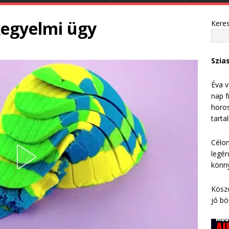
kegyelmi ügy
Kere
Szia
Éva v
nap f
horos
tarta
Célom
legér
könny
Köszö
jó bö