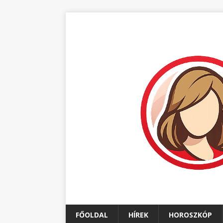
FŐOLDAL
HÍREK
HOROSZKÓP