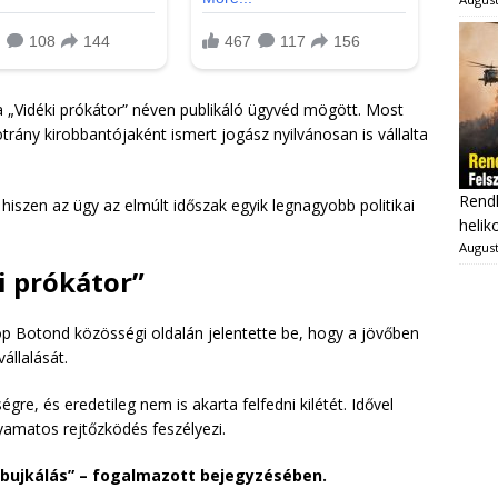
 a „Vidéki prókátor” néven publikáló ügyvéd mögött. Most
trány kirobbantójaként ismert jogász nyilvánosan is vállalta
Rendk
 hiszen az ügy az elmúlt időszak egyik legnagyobb politikai
heliko
August
i prókátor”
p Botond közösségi oldalán jelentette be, hogy a jövőben
állalását.
gre, és eredetileg nem is akarta felfedni kilétét. Idővel
yamatos rejtőzködés feszélyezi.
 bujkálás” – fogalmazott bejegyzésében.