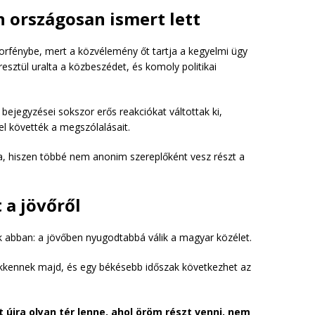
 országosan ismert lett
torfénybe, mert a közvélemény őt tartja a kegyelmi ügy
sztül uralta a közbeszédet, és komoly politikai
 bejegyzései sokszor erős reakciókat váltottak ki,
l követték a megszólalásait.
, hiszen többé nem anonim szereplőként vesz részt a
 a jövőről
zik abban: a jövőben nyugodtabbá válik a magyar közélet.
sökkennek majd, és egy békésebb időszak következhet az
 újra olyan tér lenne, ahol öröm részt venni, nem