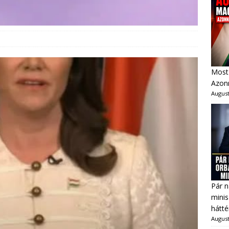
Most 
Azonn
August
Pár n
minis
hátté
August