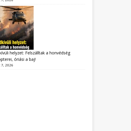
ívüli helyzet: Felszálltak a honvédség
pterei, óriási a baj!
 7, 2026