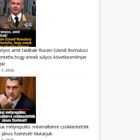
nyos amit találtak! Ruszin-Szendi Romulusz
entette,hogy ennek súlyos következményei
ek!
 7, 2026
ikai mélyrepülés: minimálbérre csökkentették
 János fizetését! Mutatjuk:
 7, 2026