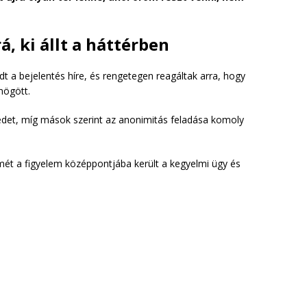
, ki állt a háttérben
dt a bejelentés híre, és rengetegen reagáltak arra, hogy
 mögött.
édet, míg mások szerint az anonimitás feladása komoly
smét a figyelem középpontjába került a kegyelmi ügy és