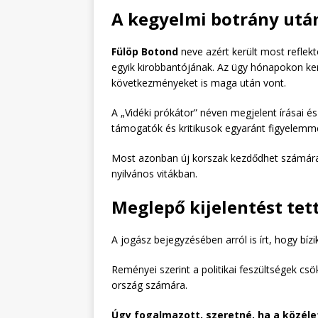
A kegyelmi botrány után
Fülöp Botond
neve azért került most reflek
egyik kirobbantójának. Az ügy hónapokon kere
következményeket is maga után vont.
A „Vidéki prókátor” néven megjelent írásai és
támogatók és kritikusok egyaránt figyelemme
Most azonban új korszak kezdődhet számára
nyilvános vitákban.
Meglepő kijelentést tett
A jogász bejegyzésében arról is írt, hogy bí
Reményei szerint a politikai feszültségek c
ország számára.
Úgy fogalmazott, szeretné, ha a közélet