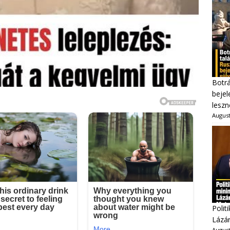
Botrá
bejel
leszn
August
Polit
Lázár
August