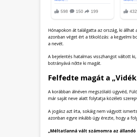
Hónapokon át találgatta az ország, ki állhat
azonban véget ért a titkolózás: a kegyelmi bo
a nevét.
A bejelentés hatalmas visszhangot váltott ki,
botrányává nőtte ki magát.
Felfedte magát a „Vidék
A korábban álnéven megszólaló ügyvéd, Fülö
már saját neve alatt folytatja közéleti szerepv
A jogász azt írta, sokáig nem vágyott ismertsé
azonban egyre inkább úgy érezte, hogy a fol
„Méltatlanná vált számomra az állandó