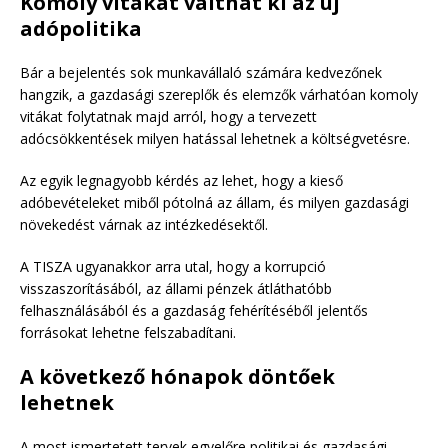
Komoly vitákat válthat ki az új
adópolitika
Bár a bejelentés sok munkavállaló számára kedvezőnek
hangzik, a gazdasági szereplők és elemzők várhatóan komoly
vitákat folytatnak majd arról, hogy a tervezett
adócsökkentések milyen hatással lehetnek a költségvetésre.
Az egyik legnagyobb kérdés az lehet, hogy a kieső
adóbevételeket miből pótolná az állam, és milyen gazdasági
növekedést várnak az intézkedésektől.
A TISZA ugyanakkor arra utal, hogy a korrupció
visszaszorításából, az állami pénzek átláthatóbb
felhasználásából és a gazdaság fehérítéséből jelentős
forrásokat lehetne felszabadítani.
A következő hónapok döntőek
lehetnek
A most ismertetett tervek egyelőre politikai és gazdasági