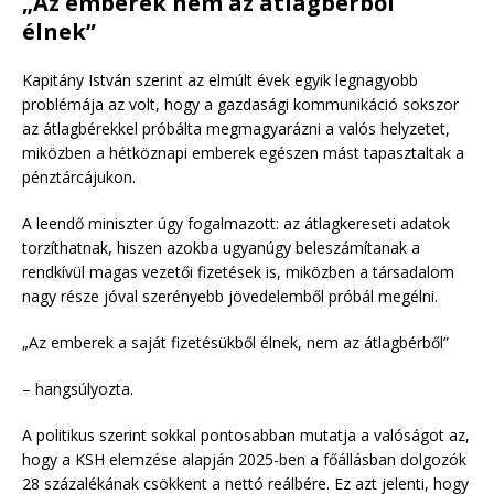
„Az emberek nem az átlagbérből
élnek”
Kapitány István szerint az elmúlt évek egyik legnagyobb
problémája az volt, hogy a gazdasági kommunikáció sokszor
az átlagbérekkel próbálta megmagyarázni a valós helyzetet,
miközben a hétköznapi emberek egészen mást tapasztaltak a
pénztárcájukon.
A leendő miniszter úgy fogalmazott: az átlagkereseti adatok
torzíthatnak, hiszen azokba ugyanúgy beleszámítanak a
rendkívül magas vezetői fizetések is, miközben a társadalom
nagy része jóval szerényebb jövedelemből próbál megélni.
„Az emberek a saját fizetésükből élnek, nem az átlagbérből”
– hangsúlyozta.
A politikus szerint sokkal pontosabban mutatja a valóságot az,
hogy a KSH elemzése alapján 2025-ben a főállásban dolgozók
28 százalékának csökkent a nettó reálbére. Ez azt jelenti, hogy