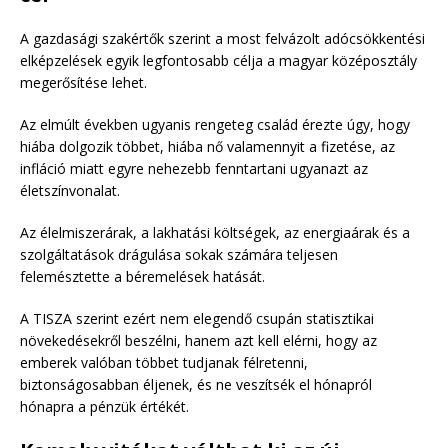
A gazdasági szakértők szerint a most felvázolt adócsökkentési
elképzelések egyik legfontosabb célja a magyar középosztály
megerősítése lehet.
Az elmúlt években ugyanis rengeteg család érezte úgy, hogy
hiába dolgozik többet, hiába nő valamennyit a fizetése, az
infláció miatt egyre nehezebb fenntartani ugyanazt az
életszínvonalat.
Az élelmiszerárak, a lakhatási költségek, az energiaárak és a
szolgáltatások drágulása sokak számára teljesen
felemésztette a béremelések hatását.
A TISZA szerint ezért nem elegendő csupán statisztikai
növekedésekről beszélni, hanem azt kell elérni, hogy az
emberek valóban többet tudjanak félretenni,
biztonságosabban éljenek, és ne veszítsék el hónapról
hónapra a pénzük értékét.