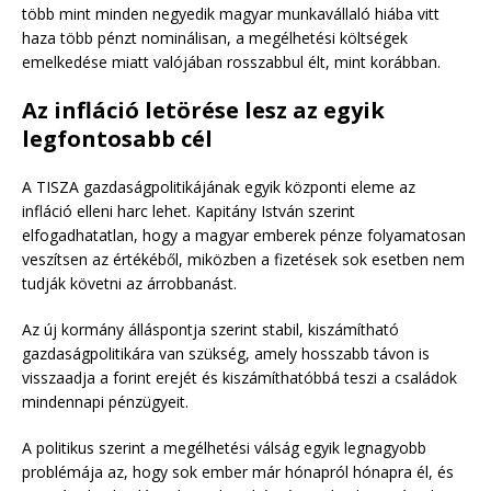
több mint minden negyedik magyar munkavállaló hiába vitt
haza több pénzt nominálisan, a megélhetési költségek
emelkedése miatt valójában rosszabbul élt, mint korábban.
Az infláció letörése lesz az egyik
legfontosabb cél
A TISZA gazdaságpolitikájának egyik központi eleme az
infláció elleni harc lehet. Kapitány István szerint
elfogadhatatlan, hogy a magyar emberek pénze folyamatosan
veszítsen az értékéből, miközben a fizetések sok esetben nem
tudják követni az árrobbanást.
Az új kormány álláspontja szerint stabil, kiszámítható
gazdaságpolitikára van szükség, amely hosszabb távon is
visszaadja a forint erejét és kiszámíthatóbbá teszi a családok
mindennapi pénzügyeit.
A politikus szerint a megélhetési válság egyik legnagyobb
problémája az, hogy sok ember már hónapról hónapra él, és