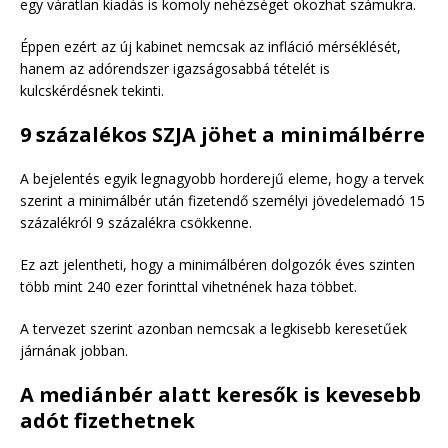
egy váratlan kiadás is komoly nehézséget okozhat számukra.
Éppen ezért az új kabinet nemcsak az infláció mérséklését,
hanem az adórendszer igazságosabbá tételét is
kulcskérdésnek tekinti.
9 százalékos SZJA jöhet a minimálbérre
A bejelentés egyik legnagyobb horderejű eleme, hogy a tervek
szerint a minimálbér után fizetendő személyi jövedelemadó 15
százalékról 9 százalékra csökkenne.
Ez azt jelentheti, hogy a minimálbéren dolgozók éves szinten
több mint 240 ezer forinttal vihetnének haza többet.
A tervezet szerint azonban nemcsak a legkisebb keresetűek
járnának jobban.
A mediánbér alatt keresők is kevesebb
adót fizethetnek