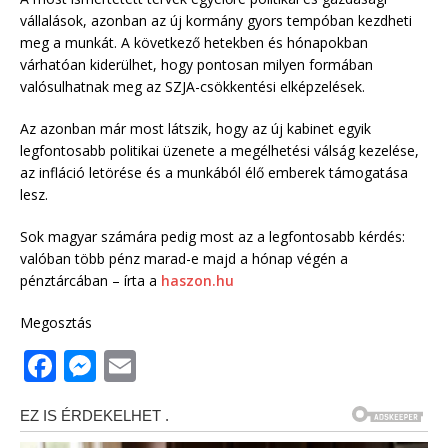
vállalások, azonban az új kormány gyors tempóban kezdheti
meg a munkát. A következő hetekben és hónapokban
várhatóan kiderülhet, hogy pontosan milyen formában
valósulhatnak meg az SZJA-csökkentési elképzelések.
Az azonban már most látszik, hogy az új kabinet egyik
legfontosabb politikai üzenete a megélhetési válság kezelése,
az infláció letörése és a munkából élő emberek támogatása
lesz.
Sok magyar számára pedig most az a legfontosabb kérdés:
valóban több pénz marad-e majd a hónap végén a
pénztárcában – írta a
haszon.hu
Megosztás
F
M
E
a
e
m
c
ss
ai