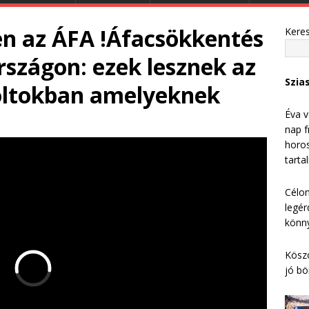
en az ÁFA !Áfacsökkentés
Kere
szágon: ezek lesznek az
Szia
oltokban amelyeknek
Éva v
nap f
horos
tarta
Célom
legér
könny
Köszö
jó bö