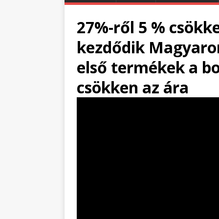
27%-ről 5 % csökk
kezdődik Magyaror
első termékek a b
csökken az ára