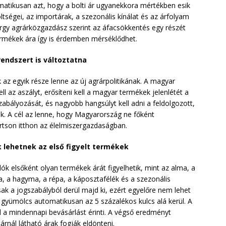
tikusan azt, hogy a bolti ár ugyanekkora mértékben esik
öltségei, az importárak, a szezonális kínálat és az árfolyam
örgy agrárközgazdász szerint az áfacsökkentés egy részét
 termékek ára így is érdemben mérséklődhet.
endszert is változtatna
az egyik része lenne az új agrárpolitikának. A magyar
ell az aszályt, erősíteni kell a magyar termékek jelenlétét a
szabályozását, és nagyobb hangsúlyt kell adni a feldolgozott,
. A cél az lenne, hogy Magyarország ne főként
rtson itthon az élelmiszergazdaságban.
k lehetnek az első figyelt termékek
ók elsőként olyan termékek árát figyelhetik, mint az alma, a
a, a hagyma, a répa, a káposztafélék és a szezonális
 a jogszabályból derül majd ki, ezért egyelőre nem lehet
 gyümölcs automatikusan az 5 százalékos kulcs alá kerül. A
ül a mindennapi bevásárlást érinti. A végső eredményt
nál látható árak fogják eldönteni.