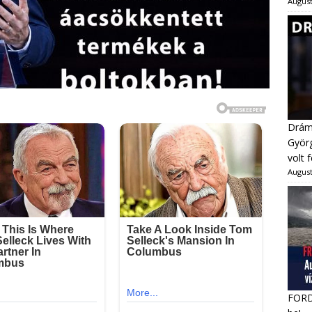
August
Dráma
Györg
volt 
August
FORDU