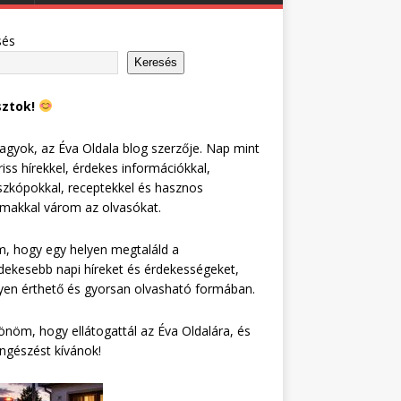
sés
Keresés
sztok!
agyok, az Éva Oldala blog szerzője. Nap mint
riss hírekkel, érdekes információkkal,
zkópokkal, receptekkel és hasznos
lmakkal várom az olvasókat.
, hogy egy helyen megtaláld a
dekesebb napi híreket és érdekességeket,
en érthető és gyorsan olvasható formában.
nöm, hogy ellátogattál az Éva Oldalára, és
ngészést kívánok!