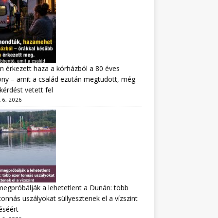
n érkezett haza a kórházból a 80 éves
ny – amit a család ezután megtudott, még
kérdést vetett fel
 6, 2026
megpróbálják a lehetetlent a Dunán: több
tonnás uszályokat süllyesztenek el a vízszint
éséért