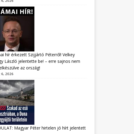
 6, 2026
i hír érkezett Szijjártó Péterről! Velkey
y László jelentette be! – erre sajnos nem
felkészülve az ország!
 6, 2026
LAT: Magyar Péter hirtelen jó hírt jelentett