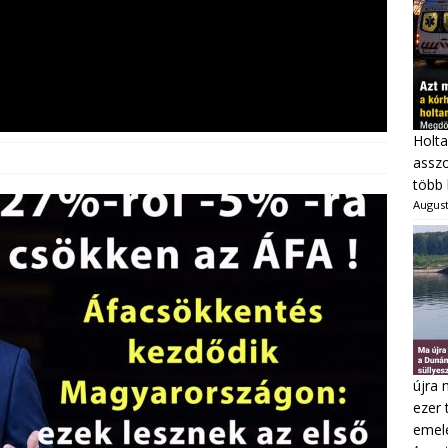
Holta
asszo
több 
August
újra 
ezer 
emel