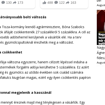
be!
August
látványosabb bolti változás
a Tisza-kormány leendő agrárminisztere, Bóna Szabolcs
k áfáját csökkentenék 27 százalékról 5 százalékra. A cél az
isebb adóteherrel kerüljenek a vásárlók elé. Ha a terv
 és gyümölcspultoknál érezhetik meg a változást.
Nagy
ra csökkenhet
Ágnes
fides
fája változna egyszerre, hanem célzott lépéssel indulna a
August
stermékek forgalmi adója kerülhetne 5 százalékra. Ez azért
ldség és gyümölcs az utóbbi években sok család számára
áfakulcs kiugróan magas, ezért egy ilyen csökkentés papíron
zonnal megjelenik a kasszánál
 mennyit éreznek majd meg ténylegesen a vásárlók. Egy