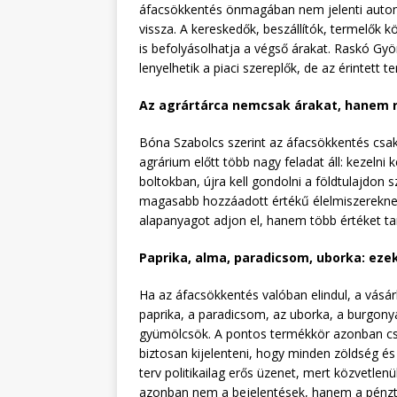
áfacsökkentés önmagában nem jelenti automa
vissza. A kereskedők, beszállítók, termelők k
is befolyásolhatja a végső árakat. Raskó Gy
lenyelhetik a piaci szereplők, de az érintett
Az agrártárca nemcsak árakat, hanem r
Bóna Szabolcs szerint az áfacsökkentés csak 
agrárium előtt több nagy feladat áll: kezelni k
boltokban, újra kell gondolni a földtulajdon 
magasabb hozzáadott értékű élelmiszereknek
alapanyagot adjon el, hanem több értéket ta
Paprika, alma, paradicsom, uborka: eze
Ha az áfacsökkentés valóban elindul, a vásárl
paprika, a paradicsom, az uborka, a burgony
gyümölcsök. A pontos termékkör azonban csak
biztosan kijelenteni, hogy minden zöldség és
terv politikailag erős üzenet, mert közvetlen
azonban nem a bejelentések, hanem a pénztár