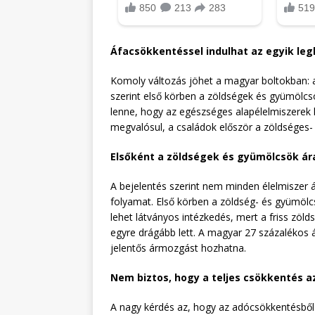
Áfacsökkentéssel indulhat az egyik leg
Komoly változás jöhet a magyar boltokban: 
szerint első körben a zöldségek és gyümölcsö
lenne, hogy az egészséges alapélelmiszerek k
megvalósul, a családok először a zöldséges-
Elsőként a zöldségek és gyümölcsök á
A bejelentés szerint nem minden élelmiszer á
folyamat. Első körben a zöldség- és gyümölc
lehet látványos intézkedés, mert a friss zö
egyre drágább lett. A magyar 27 százalékos 
jelentős ármozgást hozhatna.
Nem biztos, hogy a teljes csökkentés a
A nagy kérdés az, hogy az adócsökkentésből