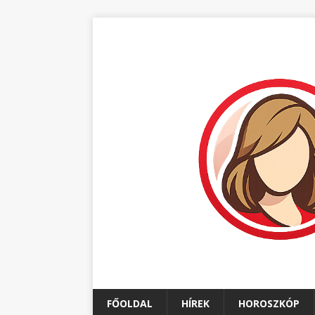
FŐOLDAL
HÍREK
HOROSZKÓP