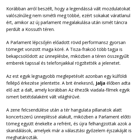
Korábban arról beszélt, hogy a legendássá vált mozdulatokat
valószínűleg nem ismétli meg többé, ezért sokakat váratlanul
ért, amikor az új parlament megalakulása után ismét táncra
perdült a Kossuth téren.
A Parlament lépcsőjén előadott rövid performansz gyorsan
tömeget vonzott maga köré. A Tisza-frakció több tagja is
bekapcsolódott az ünneplésbe, miközben a téren összegyűlt
emberek tapssal és telefonjaikkal rögzítették a jelenetet.
Az est egyik legnagyobb meglepetését azonban egy külföldi
fellépő érkezése jelentette. A brit énekesnő,
Jalja
élőben adta
elő azt a dalt, amely korábban Az éhezők viadala-filmek egyik
ismert betétdalaként vált világhírűvé.
A zene felcsendülése után a tér hangulata pillanatok alatt
koncertszerű ünnepléssé alakult, miközben a Parlament előtti
tömeg együtt énekelte a refrént, és újra felhangzottak azok a
skandálások, amelyek már a választási győzelem éjszakáját is
meghatározták.