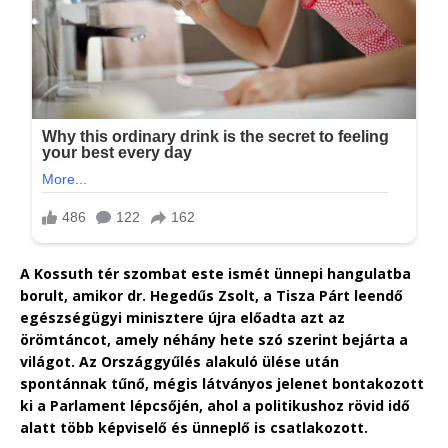
A Kossuth tér szombat este ismét ünnepi hangulatba
borult, amikor dr. Hegedűs Zsolt, a Tisza Párt leendő
egészségügyi minisztere újra előadta azt az
örömtáncot, amely néhány hete szó szerint bejárta a
világot. Az Országgyűlés alakuló ülése után
spontánnak tűnő, mégis látványos jelenet bontakozott
ki a Parlament lépcsőjén, ahol a politikushoz rövid idő
alatt több képviselő és ünneplő is csatlakozott.