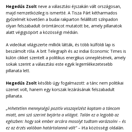
Hegedűs Zsolt
neve a választási éjszakán vált országosan,
majd nemzetközileg is ismertté. A Tisza Párt kétharmados
győzelmét követően a budai rakparton felállított színpadon
olyan felszabadult örömtáncot mutatott be, amely pillanatok
alatt végigsöpört a közösségi médián.
A videókat világszerte milliók látták, és több külföldi lap is
beszámolt róla. A brit Telegraph és az indiai Economic Times is
külön cikket szentelt a politikus energikus ünneplésének, amely
sokak szerint a választási este egyik legemlékezetesebb
pillanata lett.
Hegedűs Zsolt
később úgy fogalmazott: a tánc nem politikai
üzenet volt, hanem egy korszak lezárásának felszabadult
pillanata.
„Hihetetlen mennyiségű pozitív visszajelzést kaptam a táncom
miatt, ami szó szerint bejárta a világot. Talán ez a legjobb az
egészben: hogy sok ember arcára mosolyt tudtam varázsolni – és
ez az érzés valóban határtalanná vált”
– írta közösségi oldalán.