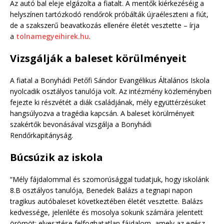
Az autó bal eleje elgázolta a fiatalt. A mentők kiérkezéséig a
helyszínen tartózkodó rendőrök próbálták újraéleszteni a fiút,
de a szakszerű beavatkozás ellenére életét vesztette – írja
a
tolnamegyeihirek.hu
.
Vizsgálják a baleset körülményeit
A fiatal a Bonyhádi Petőfi Sándor Evangélikus Általános Iskola
nyolcadik osztályos tanulója volt. Az intézmény közleményben
fejezte ki részvétét a diák családjának, mély együttérzésüket
hangsúlyozva a tragédia kapcsán. A baleset körülményeit
szakértők bevonásával vizsgálja a Bonyhádi
Rendőrkapitányság.
Búcsúzik az iskola
“Mély fájdalommal és szomorúsággal tudatjuk, hogy iskolánk
8.B osztályos tanulója, Benedek Balázs a tegnapi napon
tragikus autóbaleset következtében életét vesztette. Balázs
kedvessége, jelenléte és mosolya sokunk számára jelentett
örömöt; elvesztése felfoghatatlan fájdalom, amely az egész