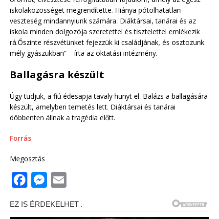
iskolaközösséget megrendítette. Hiánya pótolhatatlan
veszteség mindannyiunk számára. Diáktársai, tanárai és az
iskola minden dolgozója szeretettel és tisztelettel emlékezik
rá.Őszinte részvétünket fejezzük ki családjának, és osztozunk
mély gyászukban” – írta az oktatási intézmény.
Ballagásra készült
Úgy tudjuk, a fiú édesapja tavaly hunyt el. Balázs a ballagására
készült, amelyben temetés lett. Diáktársai és tanárai
döbbenten állnak a tragédia előtt.
Forrás
Megosztás
F
M
E
a
e
m
c
ss
ai