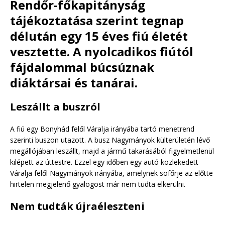
Rendőr-főkapitányság
tájékoztatása szerint tegnap
délután egy 15 éves fiú életét
vesztette. A nyolcadikos fiútól
fájdalommal búcsúznak
diáktársai és tanárai.
Leszállt a buszról
A fiú egy Bonyhád felől Váralja irányába tartó menetrend
szerinti buszon utazott. A busz Nagymányok külterületén lévő
megállójában leszállt, majd a jármű takarásából figyelmetlenül
kilépett az úttestre. Ezzel egy időben egy autó közlekedett
Váralja felől Nagymányok irányába, amelynek sofőrje az előtte
hirtelen megjelenő gyalogost már nem tudta elkerülni.
Nem tudták újraéleszteni