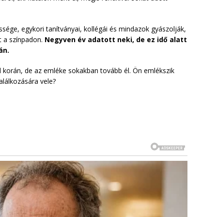
ssége, egykori tanítványai, kollégái és mindazok gyászolják,
őt a színpadon.
Negyven év adatott neki, de ez idő alatt
án.
úl korán, de az emléke sokakban tovább él. Ön emlékszik
alálkozására vele?