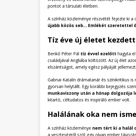
pontot a társulati életben.
A színház közleménye részvétét fejezte ki a
újabb közös seb… Emlékét szeretettel ő
Tíz éve új életet kezdet
Benkő Péter Pál
tíz évvel ezelőtt
hagyta el
családjával Angliába költözött. Az új élet az
elszántságot, amely egész pályáját jellemezt
Gabnai Katalin drámatanár és színikritikus is
gyorsan helytállt. Egy korábbi bejegyzés szer
munkaviszony után a hónap dolgozója l
kitartó, céltudatos és inspiráló ember volt.
Halálának oka nem isme
A színház közleménye
nem tért ki a halál 
a veszteségről szól: egy olyan ember távozásá