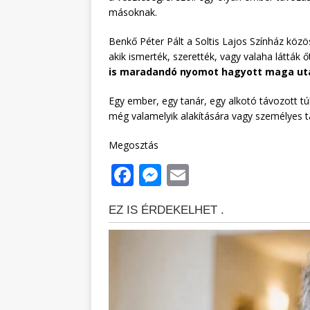
másoknak.
Benkő Péter Pált a Soltis Lajos Színház közö
akik ismerték, szerették, vagy valaha látták 
is maradandó nyomot hagyott maga ut
Egy ember, egy tanár, egy alkotó távozott t
még valamelyik alakítására vagy személyes t
Megosztás
F
M
E
a
e
m
c
ss
ai
e
e
l
b
n
o
g
o
e