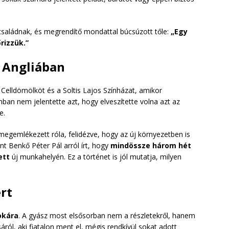
 családnak, és megrendítő mondattal búcsúzott tőle:
„Egy
rizzük.”
t Angliában
 Celldömölköt és a Soltis Lajos Színházat, amikor
onban nem jelentette azt, hogy elveszítette volna azt az
e.
 megemlékezett róla, felidézve, hogy az új környezetben is
int Benkő Péter Pál arról írt, hogy
mindössze három hét
ett
új munkahelyén. Ez a történet is jól mutatja, milyen
rt
okára
. A gyász most elsősorban nem a részletekről, hanem
ról, aki fiatalon ment el, mégis rendkívül sokat adott