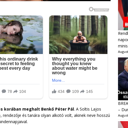
Rendk
napon
minis
August
BREAK
es korában meghalt Benkő Péter Pál
. A Soltis Lajos
– Dur
, rendezője és tanára olyan alkotó volt, akinek neve hosszú
August
indennapjaival.