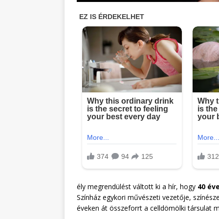
ély megrendülést váltott ki a hír, hogy
40 év
Színház egykori művészeti vezetője, színésze
éveken át összeforrt a celldömölki társulat m