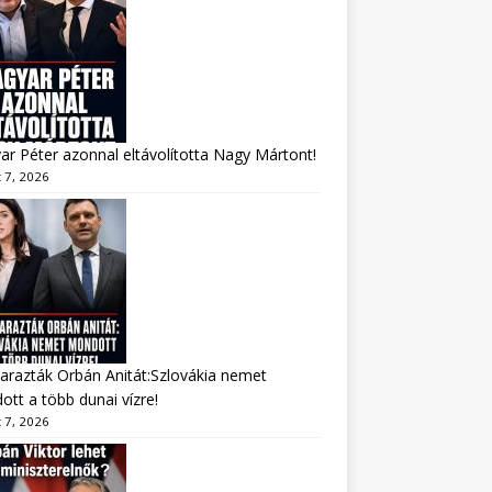
r Péter azonnal eltávolította Nagy Mártont!
 7, 2026
arazták Orbán Anitát:Szlovákia nemet
tt a több dunai vízre!
 7, 2026