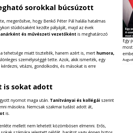
megható sorokkal búcsúzott
te, megerősítve, hogy Benkő Péter Pál halála hatalmas
ykori stúdiósaként kezdte pályáját, majd az évek
tanárként és művészeti vezetőként
is meghatározó
Egy p
most 
 tehetsége miatt tisztelték, hanem azért is, mert
humora,
ember
lönleges személyiséggé tette. Azok, akik ismerték, egy
August
kérdezni, vitázni, gondolkodni, és másokat is erre
is sokat adott
agyott nyomot maga után.
Tanítványai és kollégái
szerint
 lenni másokra. Nemcsak szakmai tudást adott át,
ot
is.
lenléte mellett nem lehetett közömbösen elmenni. Erős,
sokak számára jelentett példát, barátot vagy éppen biztos