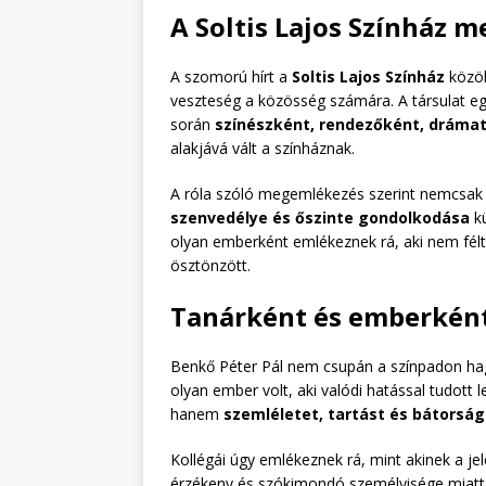
A Soltis Lajos Színház 
A szomorú hírt a
Soltis Lajos Színház
közöl
veszteség a közösség számára. A társulat eg
során
színészként, rendezőként, dráma
alakjává vált a színháznak.
A róla szóló megemlékezés szerint nemcsak a
szenvedélye és őszinte gondolkodása
kü
olyan emberként emlékeznek rá, aki nem félt 
ösztönzött.
Tanárként és emberként 
Benkő Péter Pál nem csupán a színpadon h
olyan ember volt, aki valódi hatással tudott
hanem
szemléletet, tartást és bátorság
Kollégái úgy emlékeznek rá, mint akinek a je
érzékeny és szókimondó személyisége miatt 