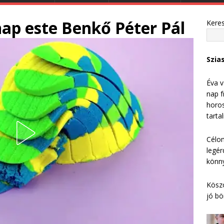
nap este Benkő Péter Pál
Kere
Szia
Éva v
nap f
horos
tarta
Célom
legér
könny
Köszö
jó bö