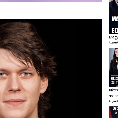
Magya
August
Kikos
mondo
August