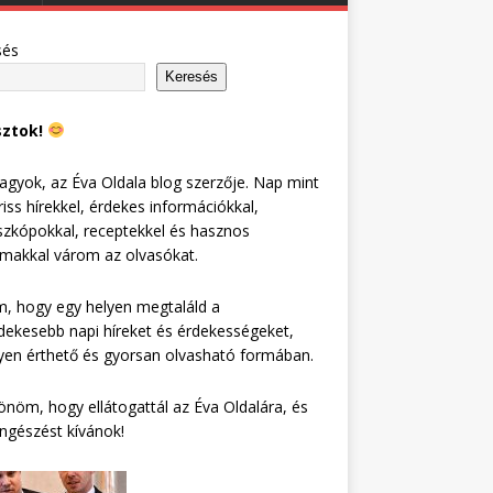
sés
Keresés
sztok!
agyok, az Éva Oldala blog szerzője. Nap mint
riss hírekkel, érdekes információkkal,
zkópokkal, receptekkel és hasznos
lmakkal várom az olvasókat.
, hogy egy helyen megtaláld a
dekesebb napi híreket és érdekességeket,
en érthető és gyorsan olvasható formában.
nöm, hogy ellátogattál az Éva Oldalára, és
ngészést kívánok!