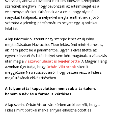
szervezni, ahová a továbbra is hiteles fideszes szereplőket
szeretnék meghívni, hogy bevonzzák az értelmiséget és a
véleményvezéreket. Orbánnak az a célja, hogy olyan új
irányokat találjanak, amelyekkel megteremthetnek a jövő
számára a jelenlegi pártformátum helyett egy új politikai
felállást.
A lap információi szerint nagy szerepe lehet az új irány
megtalálásában Navracsics Tibor leköszönő miniszternek is,
aki nem jutott be a parlamentbe, ugyanis elveszítette az
egyéni körzetét és listás helyet sem kért magának, a választás
után még a
visszavonulását is bejelentette
. A Magyar Hang
azonban úgy tudja, hogy
Orbán Viktornak
sikerült
meggyőznie Navracsicsot arról, hogy veszen részt a Fidesz
megújításának előkészítésében.
A folyamattal kapcsolatban nemcsak a tartalom,
hanem a név és a forma is kérdéses.
A lap szerint Orbán Viktor zárt körben arról beszélt, hogy a
Fidesz mint politikai márka annyira elhasználódott és