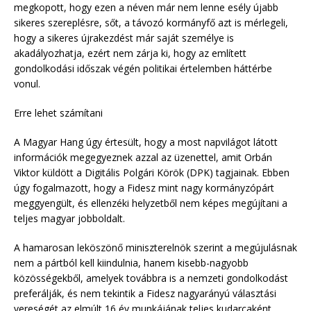
megkopott, hogy ezen a néven már nem lenne esély újabb
sikeres szereplésre, sőt, a távozó kormányfő azt is mérlegeli,
hogy a sikeres újrakezdést már saját személye is
akadályozhatja, ezért nem zárja ki, hogy az említett
gondolkodási időszak végén politikai értelemben háttérbe
vonul.
Erre lehet számítani
A Magyar Hang úgy értesült, hogy a most napvilágot látott
információk megegyeznek azzal az üzenettel, amit Orbán
Viktor küldött a Digitális Polgári Körök (DPK) tagjainak. Ebben
úgy fogalmazott, hogy a Fidesz mint nagy kormányzópárt
meggyengült, és ellenzéki helyzetből nem képes megújítani a
teljes magyar jobboldalt.
A hamarosan leköszönő miniszterelnök szerint a megújulásnak
nem a pártból kell kiindulnia, hanem kisebb-nagyobb
közösségekből, amelyek továbbra is a nemzeti gondolkodást
preferálják, és nem tekintik a Fidesz nagyarányú választási
vereségét az elmúlt 16 év munkájának teljes kudarcaként.