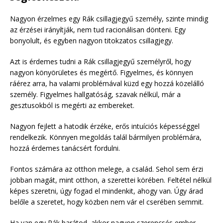
Nagyon érzelmes egy Rák csillagjegyű személy, szinte mindig
az érzései irányítják, nem tud racionálisan dönteni. Egy
bonyolult, és egyben nagyon titokzatos csillagjegy.
Azt is érdemes tudni a Rák csillagjegyű személyről, hogy
nagyon könyörületes és megértő. Figyelmes, és könnyen
ráérez arra, ha valami problémával küzd egy hozzá közelálló
személy. Figyelmes hallgatóság, szavak nélkül, már a
gesztusokból is megérti az embereket.
Nagyon fejlett a hatodik érzéke, erős intuíciós képességgel
rendelkezik. Könnyen megoldás talál bármilyen problémára,
hozzá érdemes tanácsért fordulni.
Fontos számára az otthon melege, a család. Sehol sem érzi
jobban magát, mint otthon, a szerettei körében. Feltétel nélkül
képes szeretni, úgy fogad el mindenkit, ahogy van. Úgy árad
belőle a szeretet, hogy közben nem vár el cserében semmit.
Ha van egy Rák barátod, akkor nagyon szerencsés ember