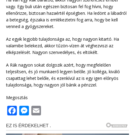
vagy. Egy buli után egészen biztosan fel fog hívni, hogy
ellenőrizze, biztosan hazaértél épségben. Ha ledönt a lábadról
a betegség, éjszaka is emlékeztetni fog arra, hogy be kell
venned a gyógyszereket.
Az egyik legjobb tulajdonsága az, hogy nagyon kitartó. Ha
valamibe belekezd, akkor tűzön-vízen át véghezviszi az
elképzelését. Nagyon szenvedélyes, és eltökélt.
A Rák nagyon sokat dolgozik azért, hogy megfelelően
teljesítsen, és jó munkaerő legyen belőle. Jó kolléga, kiváló
csapattag lehet belőle, és ezenkívül az is egy igen előnyös
tulajdonsága, hogy nagyon jól bánik a pénzzel.
Megosztás
F
M
E
a
e
m
c
ss
ai