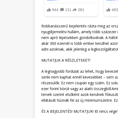
Robbanásszerű bejelentés rázta meg az orszá
nyugdíjemelési hullám, amely több százezer i
nem apró lépésekben gondolkodnak. A hátté
akár 300 ezernél is több ember kerülhet azon
adni azoknak, akik jelenleg a legkiszolgáltato
MUTATJUK A RÉSZLETEKET!
A legnagyobb fordulat az lehet, hogy bevezet
senki nem kaphat ennél kevesebbet – sem az
részesülők. Ez nem csupán egy szám. Ez soka
ezer forint körüli vagy az alatti összegből:Ami
tervek szerint elsőként azok kerülnek fókus
ellátását húznák fel az új minimumszintre.
ÉS A BEJELENTÉS! MUTATJUK! Itt nincs vége’