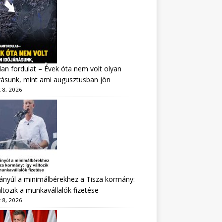
lan fordulat – Évek óta nem volt olyan
rásunk, mint ami augusztusban jön
 8, 2026
nyúl a minimálbérekhez a Tisza kormány:
áltozik a munkavállalók fizetése
 8, 2026