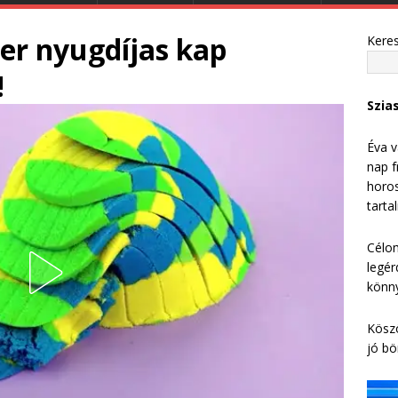
zer nyugdíjas kap
Kere
!
Szia
Éva v
nap f
horos
tarta
Célom
legér
könny
Köszö
jó bö