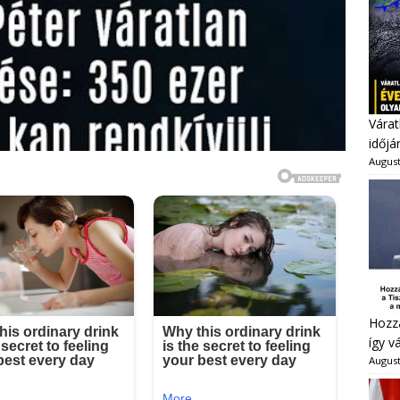
Várat
időjá
August
Hozzá
így v
August