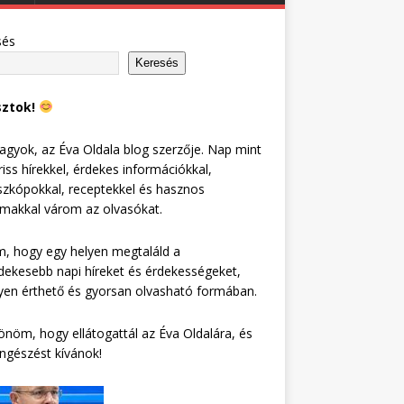
sés
Keresés
sztok!
agyok, az Éva Oldala blog szerzője. Nap mint
riss hírekkel, érdekes információkkal,
zkópokkal, receptekkel és hasznos
lmakkal várom az olvasókat.
, hogy egy helyen megtaláld a
dekesebb napi híreket és érdekességeket,
en érthető és gyorsan olvasható formában.
nöm, hogy ellátogattál az Éva Oldalára, és
ngészést kívánok!