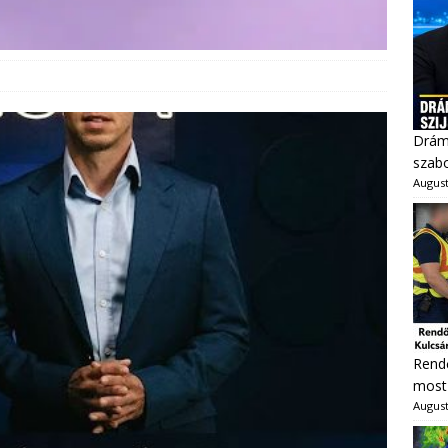
Dráma
szabo
August
Rendő
most 
August