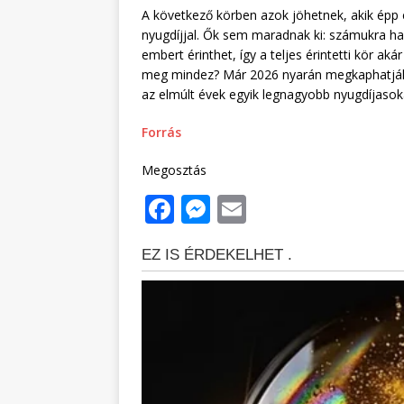
A következő körben azok jöhetnek, akik épp c
nyugdíjjal. Ők sem maradnak ki: számukra hav
embert érinthet, így a teljes érintetti kör ak
meg mindez? Már 2026 nyarán megkaphatják a 
az elmúlt évek egyik legnagyobb nyugdíjasokat
Forrás
Megosztás
F
M
E
a
e
m
c
ss
ai
e
e
l
b
n
o
g
o
e