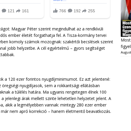
got: Magyar Péter szerint megindulhat az a rendkívüli
dős ember életét forgathatja fel. A Tisza-kormány tervei
Most 
rben komoly számok mozognak: szakértői becslések szerint
figye
nal jobb helyzetbe. A cél egyértelmű – gyors segítséget
August
ttabbak.
ik a 120 ezer forintos nyugdíjminimumot. Ez azt jelentené:
 öregségi nyugdíjasok, sem a rokkantsági ellátásban
knak a túlélés határa. Ma ugyanis rengetegen élnek 100
 a jelenlegi árak mellett szinte lehetetlen helyzetet jelent. A
zba, akik a legmélyebben vannak: mintegy 280 ezer ember
 Ez már nem apró korrekció – hanem életmentő beavatkozás.