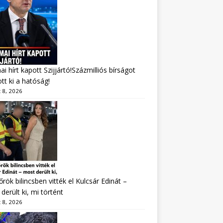
i hírt kapott Szijjártó!Százmilliós bírságot
tt ki a hatóság!
 8, 2026
rök bilincsben vitték el Kulcsár Edinát –
derült ki, mi történt
 8, 2026