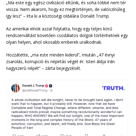
„Ma este egy egész civilizáció eltűnik, és soha többé nem tér
vissza. Nem akarom, hogy ez megtörténjen, de valószínűleg
így lesz” – írta ki a közösségi oldalára Donald Trump.
Az amerikai elnök azzal folytatta, hogy egy teljes körű
rendszerváltást követően csodálatos dolgok történhetnek egy
olyan helyen, ahol okosabb emberek uralkodnak.
Hozzátette, „ma este minden kiderül”, miután „47 évnyi
zsarolás, korrupció és népirtás véget ér. Isten áldja Irán
nagyszerű népét” – zárta bejegyzését.