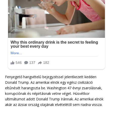
Fenyegető hangvételű bejegyzéssel jelentkezett kedden
Donald Trump. Az amerikai elnök egy egész civilizáció
eltűnését harangozta be. Washington 47 évnyi zsarolásnak,
korrupciónak és népirtásnak vetne véget. Húsvétkor
ultimátumot adott Donald Trump Iránnak. Az amerikai elnök
akár az ázsiai ország olajának elvételétől sem riadna vissza.