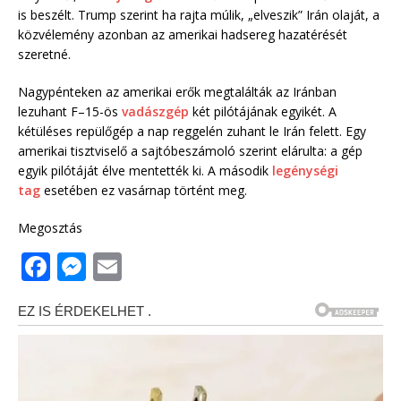
is beszélt. Trump szerint ha rajta múlik, „elveszik” Irán olaját, a
közvélemény azonban az amerikai hadsereg hazatérését
szeretné.
Nagypénteken az amerikai erők megtalálták az Iránban
lezuhant F–15-ös
vadászgép
két pilótájának egyikét. A
kétüléses repülőgép a nap reggelén zuhant le Irán felett. Egy
amerikai tisztviselő a sajtóbeszámoló szerint elárulta: a gép
egyik pilótáját élve mentették ki. A második
legénységi
tag
esetében ez vasárnap történt meg.
Megosztás
F
M
E
a
e
m
c
ss
ai
e
e
l
b
n