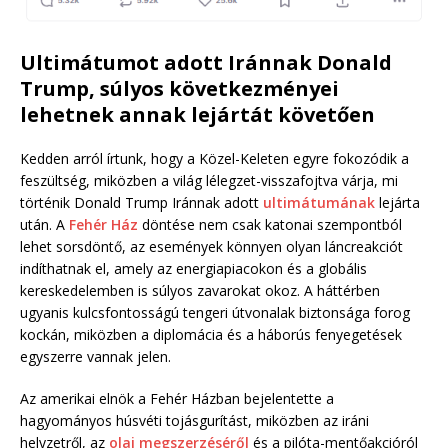
Ultimátumot adott Iránnak Donald
Trump, súlyos következményei
lehetnek annak lejártát követően
Kedden arról írtunk, hogy a Közel-Keleten egyre fokozódik a
feszültség, miközben a világ lélegzet-visszafojtva várja, mi
történik Donald Trump Iránnak adott
ultimátumának
lejárta
után. A
Fehér Ház
döntése nem csak katonai szempontból
lehet sorsdöntő, az események könnyen olyan láncreakciót
indíthatnak el, amely az energiapiacokon és a globális
kereskedelemben is súlyos zavarokat okoz. A háttérben
ugyanis kulcsfontosságú tengeri útvonalak biztonsága forog
kockán, miközben a diplomácia és a háborús fenyegetések
egyszerre vannak jelen.
Az amerikai elnök a Fehér Házban bejelentette a
hagyományos húsvéti tojásgurítást, miközben az iráni
helyzetről, az
olaj megszerzéséről
és a pilóta-mentőakcióról