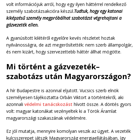
volt információjuk arról, hogy egy ilyen háttérrel rendelkező
személy szabotázsakcióra készül.
Tudtuk, hogy egy katonai
kiképzésű személy megpróbálhat szabotázst végrehajtani a
gázvezeték ellen.
A gyanúsított kilétéről egyelőre kevés részletet hoztak
nyilvánosságra, de azt megerősítették: nem szerb állampolgár,
és nem kizárt, hogy szervezettebb háttér állhat mögötte.
Mi történt a gázvezeték–
szabotázs után Magyarországon?
A hír Budapestre is azonnal eljutott. Vucsics szerb elnök
személyesen tájékoztatta Orbán Viktort a történtekről, aki
azonnali
védelmi tanácskozást
hívott össze. A döntés gyors
volt: magyar katonákat vezényeltek ki a Török Áramlat
magyarországi szakaszának védelmére.
Ez jól mutatja, mennyire komolyan veszik az ügyet. A vezeték
kulcsszerepet játszik Magyarország energiaellátásában, így