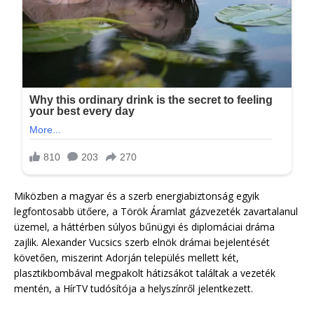
Miközben a magyar és a szerb energiabiztonság egyik
legfontosabb ütőere, a Török Áramlat gázvezeték zavartalanul
üzemel, a háttérben súlyos bűnügyi és diplomáciai dráma
zajlik. Alexander Vucsics szerb elnök drámai bejelentését
követően, miszerint Adorján település mellett két,
plasztikbombával megpakolt hátizsákot találtak a vezeték
mentén, a HírTV tudósítója a helyszínről jelentkezett.