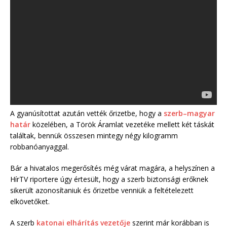
A gyanúsítottat azután vették őrizetbe, hogy a
szerb–magyar
határ
közelében, a Török Áramlat vezetéke mellett két táskát
találtak, bennük összesen mintegy négy kilogramm
robbanóanyaggal.
Bár a hivatalos megerősítés még várat magára, a helyszínen a
HírTV riportere úgy értesült, hogy a szerb biztonsági erőknek
sikerült azonosítaniuk és őrizetbe venniük a feltételezett
elkövetőket.
A szerb
katonai elhárítás vezetője
szerint már korábban is