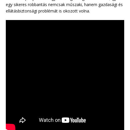
egy sikeres robbantás nemcsak műszaki, hanem gazdasági és
ellátásbiztonsági problémát is okozott volna.