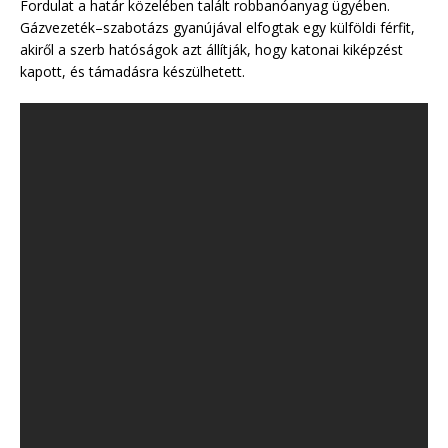
Fordulat a határ közelében talált robbanóanyag ügyében.
Gázvezeték–szabotázs gyanújával elfogtak egy külföldi férfit,
akiről a szerb hatóságok azt állítják, hogy katonai kiképzést
kapott, és támadásra készülhetett.