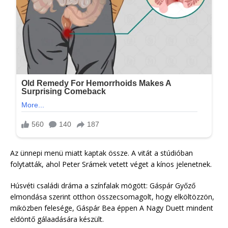
Az ünnepi menü miatt kaptak össze. A vitát a stúdióban
folytatták, ahol Peter Srámek vetett véget a kínos jelenetnek.
Húsvéti családi dráma a színfalak mögött: Gáspár Győző
elmondása szerint otthon összecsomagolt, hogy elköltözzön,
miközben felesége, Gáspár Bea éppen A Nagy Duett mindent
eldöntő gálaadására készült.