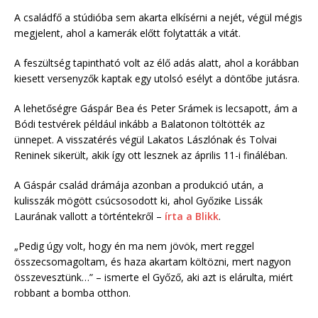
A családfő a stúdióba sem akarta elkísérni a nejét, végül mégis
megjelent, ahol a kamerák előtt folytatták a vitát.
A feszültség tapintható volt az élő adás alatt, ahol a korábban
kiesett versenyzők kaptak egy utolsó esélyt a döntőbe jutásra.
A lehetőségre Gáspár Bea és Peter Srámek is lecsapott, ám a
Bódi testvérek például inkább a Balatonon töltötték az
ünnepet. A visszatérés végül Lakatos Lászlónak és Tolvai
Reninek sikerült, akik így ott lesznek az április 11-i fináléban.
A Gáspár család drámája azonban a produkció után, a
kulisszák mögött csúcsosodott ki, ahol Győzike Lissák
Laurának vallott a történtekről –
írta a Blikk
.
„Pedig úgy volt, hogy én ma nem jövök, mert reggel
összecsomagoltam, és haza akartam költözni, mert nagyon
összevesztünk…” – ismerte el Győző, aki azt is elárulta, miért
robbant a bomba otthon.