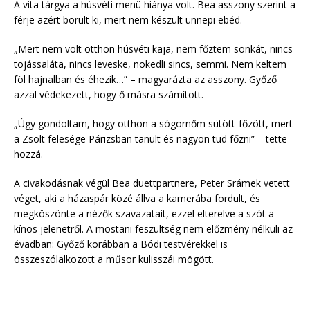
A vita tárgya a húsvéti menü hiánya volt. Bea asszony szerint a
férje azért borult ki, mert nem készült ünnepi ebéd.
„Mert nem volt otthon húsvéti kaja, nem főztem sonkát, nincs
tojássaláta, nincs leveske, nokedli sincs, semmi. Nem keltem
föl hajnalban és éhezik…” – magyarázta az asszony. Győző
azzal védekezett, hogy ő másra számított.
„Úgy gondoltam, hogy otthon a sógornőm sütött-főzött, mert
a Zsolt felesége Párizsban tanult és nagyon tud főzni” – tette
hozzá.
A civakodásnak végül Bea duettpartnere, Peter Srámek vetett
véget, aki a házaspár közé állva a kamerába fordult, és
megköszönte a nézők szavazatait, ezzel elterelve a szót a
kínos jelenetről. A mostani feszültség nem előzmény nélküli az
évadban: Győző korábban a Bódi testvérekkel is
összeszólalkozott a műsor kulisszái mögött.