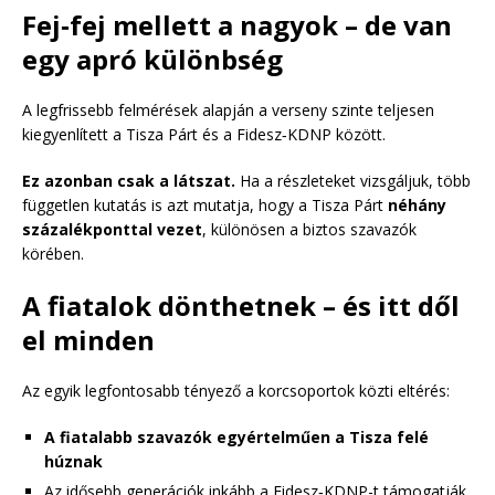
Fej‑fej mellett a nagyok – de van
egy apró különbség
A legfrissebb felmérések alapján a verseny szinte teljesen
kiegyenlített a Tisza Párt és a Fidesz‑KDNP között.
Ez azonban csak a látszat.
Ha a részleteket vizsgáljuk, több
független kutatás is azt mutatja, hogy a Tisza Párt
néhány
százalékponttal vezet
, különösen a biztos szavazók
körében.
A fiatalok dönthetnek – és itt dől
el minden
Az egyik legfontosabb tényező a korcsoportok közti eltérés:
A fiatalabb szavazók egyértelműen a Tisza felé
húznak
Az idősebb generációk inkább a Fidesz‑KDNP-t támogatják