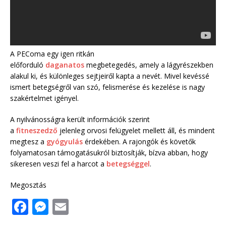
A PEComa egy igen ritkán
előforduló
daganatos
megbetegedés, amely a lágyrészekben
alakul ki, és különleges sejtjeiről kapta a nevét. Mivel kevéssé
ismert betegségről van szó, felismerése és kezelése is nagy
szakértelmet igényel.
A nyilvánosságra került információk szerint
a
fitneszedző
jelenleg orvosi felügyelet mellett áll, és mindent
megtesz a
gyógyulás
érdekében. A rajongók és követők
folyamatosan támogatásukról biztosítják, bízva abban, hogy
sikeresen veszi fel a harcot a
betegséggel
.
Megosztás
F
M
E
a
e
m