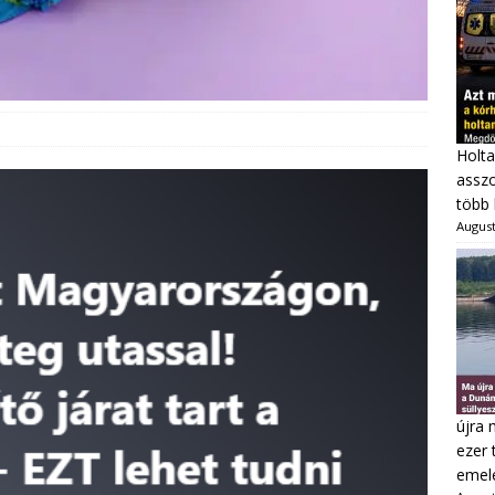
Holta
asszo
több 
August
újra 
ezer 
emel