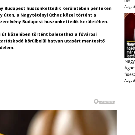
be!
August
ény Budapest huszonkettedik kerületében pénteken
gy úton, a Nagytétényi úthoz közel történt a
szerelvény Budapest huszonkettedik kerületében.
i út közelében történt balesethez a fővárosi
tartózkodó körülbelül hatvan utasért mentesítő
édelem.
Nagy
Ágnes
fides
August