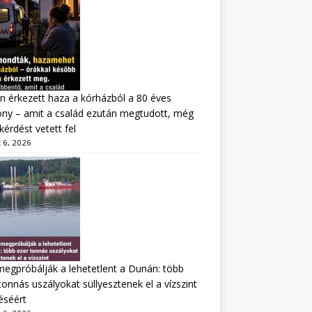
n érkezett haza a kórházból a 80 éves
ny – amit a család ezután megtudott, még
kérdést vetett fel
 6, 2026
megpróbálják a lehetetlent a Dunán: több
tonnás uszályokat süllyesztenek el a vízszint
éséért