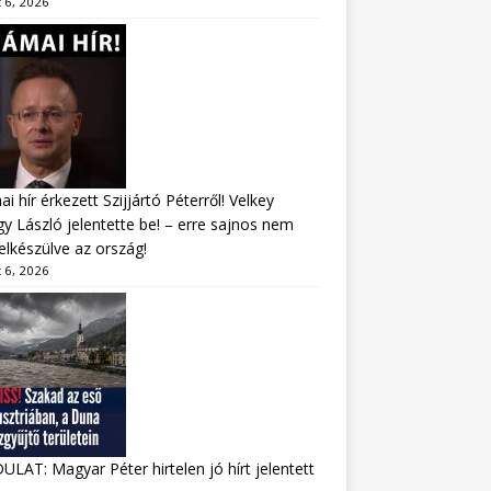
 6, 2026
i hír érkezett Szijjártó Péterről! Velkey
y László jelentette be! – erre sajnos nem
felkészülve az ország!
 6, 2026
LAT: Magyar Péter hirtelen jó hírt jelentett