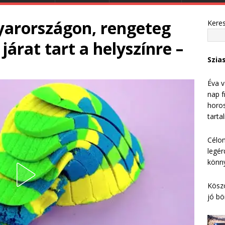
arországon, rengeteg
Kere
járat tart a helyszínre –
Szia
Éva v
nap f
horos
tarta
Célom
legér
könny
Köszö
jó bö