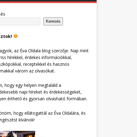
sés
Keresés
sztok!
agyok, az Éva Oldala blog szerzője. Nap mint
riss hírekkel, érdekes információkkal,
zkópokkal, receptekkel és hasznos
lmakkal várom az olvasókat.
, hogy egy helyen megtaláld a
dekesebb napi híreket és érdekességeket,
en érthető és gyorsan olvasható formában.
nöm, hogy ellátogattál az Éva Oldalára, és
ngészést kívánok!