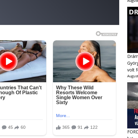
August
Dráma
Györg
volt 
August
FORDU