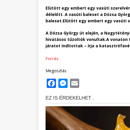
Elütött egy embert egy vasúti szerelv
délelőtt. A vasúti baleset a Dózsa Györ
baleset.Elütött egy embert egy vasúti 
A Dózsa György út elején, a Nagytétény
hivatásos tűzoltók vonultak.A vonaton 
járatot indítottak – írja a katasztrófav
Forrás
Megosztás
F
M
E
a
e
m
c
ss
ai
e
e
l
b
n
o
g