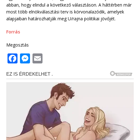
abban, hogy elindul a következő választáson. A háttérben már
most több elnökválasztási terv is körvonalazódik, amelyek
alapjaiban határozhatják meg U/rajna politikai jövőjét.
Forrás
Megosztás
F
M
E
a
e
m
c
ss
ai
e
e
l
b
n
o
g
o
e
k
r