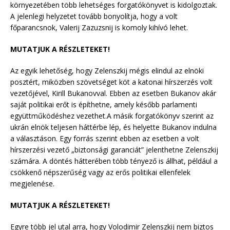
környezetében több lehetséges forgatókönyvet is kidolgoztak.
A jelenlegi helyzetet tovább bonyolítja, hogy a volt
főparancsnok, Valerij Zazuzsnij is komoly kihívó lehet.
MUTATJUK A RÉSZLETEKET!
Az egyik lehetőség, hogy Zelenszkij mégis elindul az elnöki
posztért, miközben szövetséget köt a katonai hírszerzés volt
vezetőjével, Kirill Bukanovval. Ebben az esetben Bukanov akár
saját politikai erőt is építhetne, amely később parlamenti
együttműködéshez vezethet.A másik forgatókönyv szerint az
ukrán elnök teljesen háttérbe lép, és helyette Bukanov indulna
a választáson. Egy forrás szerint ebben az esetben a volt
hírszerzési vezető „biztonsági garanciát” jelenthetne Zelenszkij
számára. A döntés hátterében több tényező is állhat, például a
csökkenő népszerűség vagy az erős politikai ellenfelek
megjelenése.
MUTATJUK A RÉSZLETEKET!
Egyre több jel utal arra, hogy Volodimir Zelenszkij nem biztos