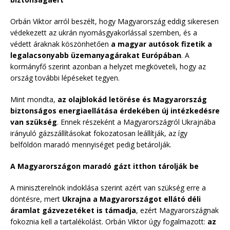
Orbán Viktor arról beszélt, hogy Magyarország eddig sikeresen
védekezett az ukrán nyomásgyakorlással szemben, és a
védett áraknak köszönhetően
a magyar autósok fizetik a
legalacsonyabb üzemanyagárakat Európában
. A
kormányfő szerint azonban a helyzet megköveteli, hogy az
ország további lépéseket tegyen.
Mint mondta,
az olajblokád letörése és Magyarország
biztonságos energiaellátása érdekében új intézkedésre
van szükség
. Ennek részeként a Magyarországról Ukrajnába
irányuló gázszállításokat fokozatosan leállítják, az így
belföldön maradó mennyiséget pedig betárolják.
A Magyarországon maradó gázt itthon tárolják be
A miniszterelnök indoklása szerint azért van szükség erre a
döntésre, mert
Ukrajna a Magyarországot ellátó déli
áramlat gázvezetéket is támadja
, ezért Magyarországnak
fokoznia kell a tartalékolást. Orbán Viktor úgy fogalmazott:
az