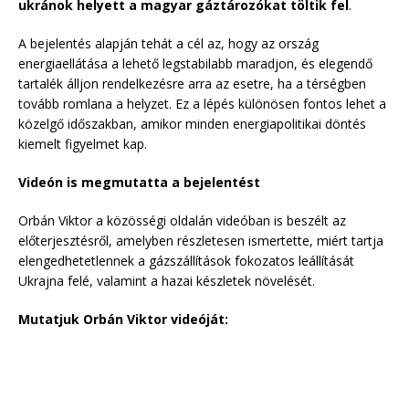
ukránok helyett a magyar gáztározókat töltik fel
.
A bejelentés alapján tehát a cél az, hogy az ország
energiaellátása a lehető legstabilabb maradjon, és elegendő
tartalék álljon rendelkezésre arra az esetre, ha a térségben
tovább romlana a helyzet. Ez a lépés különösen fontos lehet a
közelgő időszakban, amikor minden energiapolitikai döntés
kiemelt figyelmet kap.
Videón is megmutatta a bejelentést
Orbán Viktor a közösségi oldalán videóban is beszélt az
előterjesztésről, amelyben részletesen ismertette, miért tartja
elengedhetetlennek a gázszállítások fokozatos leállítását
Ukrajna felé, valamint a hazai készletek növelését.
Mutatjuk Orbán Viktor videóját: