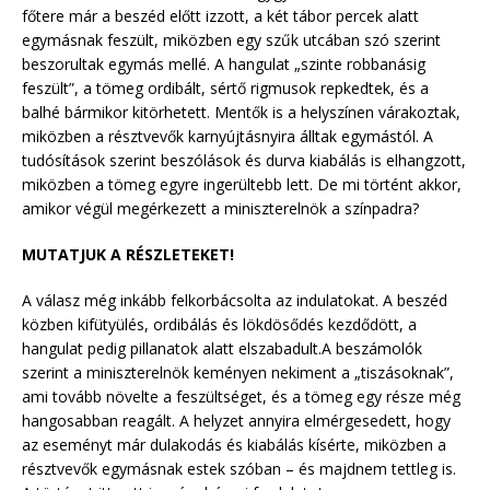
főtere már a beszéd előtt izzott, a két tábor percek alatt
egymásnak feszült, miközben egy szűk utcában szó szerint
beszorultak egymás mellé. A hangulat „szinte robbanásig
feszült”, a tömeg ordibált, sértő rigmusok repkedtek, és a
balhé bármikor kitörhetett. Mentők is a helyszínen várakoztak,
miközben a résztvevők karnyújtásnyira álltak egymástól. A
tudósítások szerint beszólások és durva kiabálás is elhangzott,
miközben a tömeg egyre ingerültebb lett. De mi történt akkor,
amikor végül megérkezett a miniszterelnök a színpadra?
MUTATJUK A RÉSZLETEKET!
A válasz még inkább felkorbácsolta az indulatokat. A beszéd
közben kifütyülés, ordibálás és lökdösődés kezdődött, a
hangulat pedig pillanatok alatt elszabadult.A beszámolók
szerint a miniszterelnök keményen nekiment a „tiszásoknak”,
ami tovább növelte a feszültséget, és a tömeg egy része még
hangosabban reagált. A helyzet annyira elmérgesedett, hogy
az eseményt már dulakodás és kiabálás kísérte, miközben a
résztvevők egymásnak estek szóban – és majdnem tettleg is.