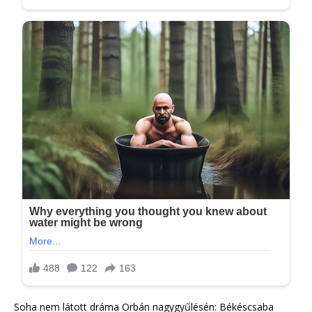
Soha nem látott dráma Orbán nagygyűlésén: Békéscsaba