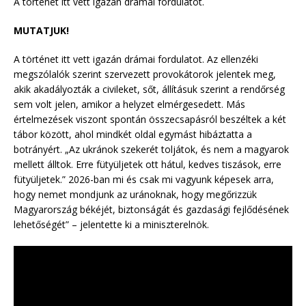
A történet itt vett igazán drámai fordulatot.
MUTATJUK!
A történet itt vett igazán drámai fordulatot. Az ellenzéki
megszólalók szerint szervezett provokátorok jelentek meg,
akik akadályozták a civileket, sőt, állításuk szerint a rendőrség
sem volt jelen, amikor a helyzet elmérgesedett. Más
értelmezések viszont spontán összecsapásról beszéltek a két
tábor között, ahol mindkét oldal egymást hibáztatta a
botrányért. „Az ukránok szekerét toljátok, és nem a magyarok
mellett álltok. Erre fütyüljetek ott hátul, kedves tiszások, erre
fütyüljetek.” 2026-ban mi és csak mi vagyunk képesek arra,
hogy nemet mondjunk az uránoknak, hogy megőrizzük
Magyarország békéjét, biztonságát és gazdasági fejlődésének
lehetőségét” – jelentette ki a miniszterelnök.