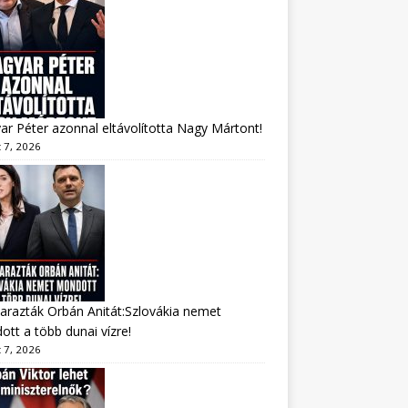
r Péter azonnal eltávolította Nagy Mártont!
 7, 2026
arazták Orbán Anitát:Szlovákia nemet
tt a több dunai vízre!
 7, 2026