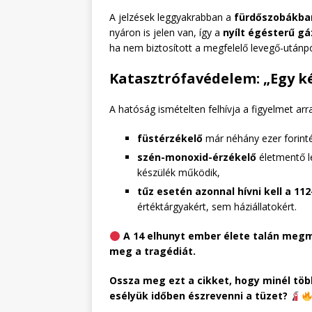
A jelzések leggyakrabban a
fürdőszobákba
nyáron is jelen van, így a
nyílt égésterű gá
ha nem biztosított a megfelelő levegő-utánpó
Katasztrófavédelem: „Egy k
A hatóság ismételten felhívja a figyelmet arr
füstérzékelő
már néhány ezer forinté
szén-monoxid-érzékelő
életmentő l
készülék működik,
tűz esetén azonnal hívni kell a 112
értéktárgyakért, sem háziállatokért.
A 14 elhunyt ember élete talán megm
meg a tragédiát.
Ossza meg ezt a cikket, hogy minél tö
esélyük időben észrevenni a tüzet?