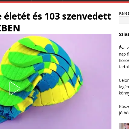
 életét és 103 szenvedett
Kere
ŰZBEN
Szia
Éva v
nap f
horos
tarta
Célom
legér
könny
Köszö
jó bö