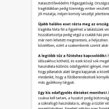
Katasztrófavédelmi Főigazgatóság. Országsze
tragédiákban pedig tizennégy ember vesztette 
jól mutatja, milyen komoly veszélyt jelente
Újabb halálos eset rázta meg az ország
tragédia hívta fel a figyelmet a lakástüzek ve
hozzátartozója pedig végül a családi ház pincé
már nem lehetett megmenteni, a helyszínen 
közelében, ezért a szakemberek szerint akár 
A legtöbb tűz a fűtéshez kapcsolódik
A 
időszakhoz köthető, és ezek közül sok megel
használata különös odafigyelést igényel, mert
hogy pillanatok alatt lángra kapjanak a köze
mindenkit, hogy a fűtőberendezések környékén
más gyúlékony tárgyat.
Egy kis odafigyelés életeket menthet
A 
csukva kell tartani, a huzatot pedig biztonság
a szikrafogó használata is, ahogy a tűztér el
megelőzésében. Emellett néhány ezer forintér