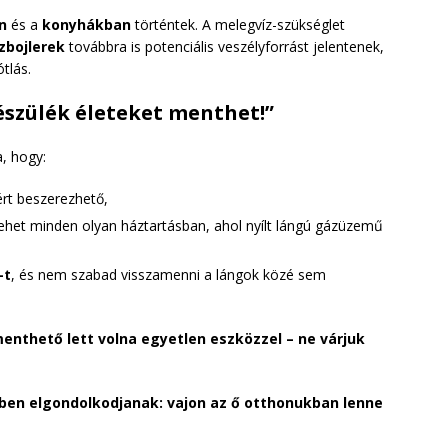
n
és a
konyhákban
történtek. A melegvíz-szükséglet
zbojlerek
továbbra is potenciális veszélyforrást jelentenek,
tlás.
észülék életeket menthet!”
a, hogy:
rt beszerezhető,
ehet minden olyan háztartásban, ahol nyílt lángú gázüzemű
-t
, és nem szabad visszamenni a lángok közé sem
enthető lett volna egyetlen eszközzel – ne várjuk
bben elgondolkodjanak: vajon az ő otthonukban lenne