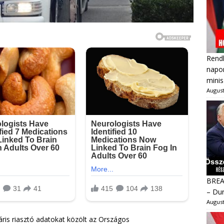
Rendk
napon
minis
August
BREAK
– Dur
August
ris riasztó adatokat közölt az Országos