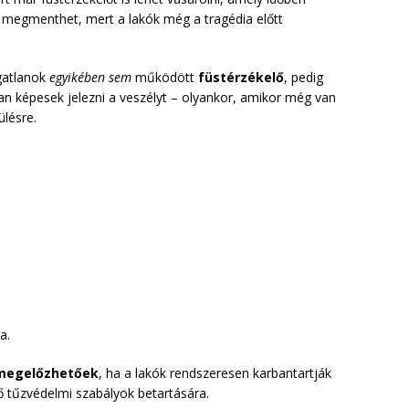
is megmenthet, mert a lakók még a tragédia előtt
ngatlanok
egyikében sem
működött
füstérzékelő
, pedig
n képesek jelezni a veszélyt – olyankor, amikor még van
ülésre.
a.
megelőzhetőek
, ha a lakók rendszeresen karbantartják
ő tűzvédelmi szabályok betartására.