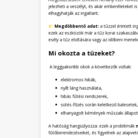
jelezheti a veszélyt, és akár emberéleteket 
elhagyhatják az ingatlant.
Megdöbbentő adat:
a tűzzel érintett i
ezek az eszközök már a tűz korai szakaszába
esély a tűz eloltására vagy az időbeni menek
Mi okozta a tüzeket?
A leggyakoribb okok a következők voltak:
elektromos hibák,
nyílt láng használata,
hibás fűtési rendszerek,
sütés-főzés során keletkező balesetek,
elhanyagolt kémények műszaki állapot
A hatóság hangsúlyozza: ezek a problémák
fűtőberendezéseiket, és figyelnek az alapvet