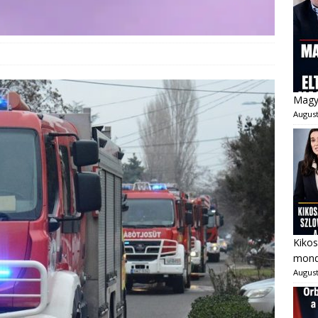
Magya
August
Kikos
mondo
August