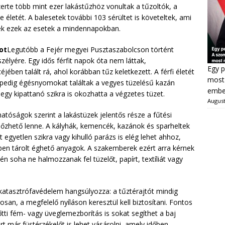
rte több mint ezer lakástűzhöz vonultak a tűzoltók, a
életét. A balesetek további 103 sérültet is követeltek, ami
nek ezek az esetek a mindennapokban.
ot
Legutóbb a Fejér megyei Pusztaszabolcson történt
szélyére. Egy idős férfit napok óta nem láttak,
Egy p
jében talált rá, ahol korábban tűz keletkezett. A férfi életét
most 
pedig égésnyomokat találtak a vegyes tüzelésű kazán
ember
egy kipattanó szikra is okozhatta a végzetes tüzet.
August
hatóságok szerint a lakástüzek jelentős része a fűtési
őzhető lenne. A kályhák, kemencék, kazánok és sparheltek
 egyetlen szikra vagy kihulló parázs is elég lehet ahhoz,
lben tárolt éghető anyagok. A szakemberek ezért arra kérnek
 soha ne halmozzanak fel tüzelőt, papírt, textíliát vagy
katasztrófavédelem hangsúlyozza: a tűztérajtót mindig
osan, a megfelelő nyíláson keresztül kell biztosítani. Fontos
őtti fém- vagy üveglemezborítás is sokat segíthet a baj
t már füstérzékelőt is lehet vásárolni, amely időben