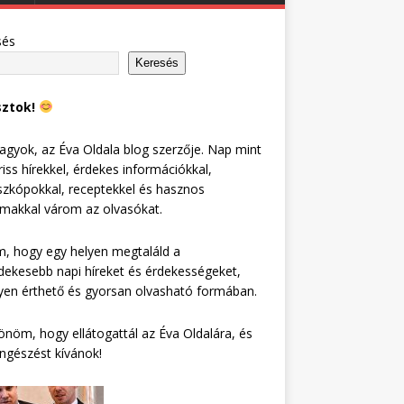
sés
Keresés
sztok!
agyok, az Éva Oldala blog szerzője. Nap mint
riss hírekkel, érdekes információkkal,
zkópokkal, receptekkel és hasznos
lmakkal várom az olvasókat.
, hogy egy helyen megtaláld a
dekesebb napi híreket és érdekességeket,
en érthető és gyorsan olvasható formában.
nöm, hogy ellátogattál az Éva Oldalára, és
ngészést kívánok!