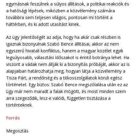
egymásnak feszülnek a súlyos állítások, a politikai reakciók és
a hatósági lépések, miközben a közvélemény számára
továbbra sem teljesen világos, pontosan mi történt a
háttérben, és ki adott utasítást kinek.
Az ügy jelentőségét az adja, hogy ha akár csak részben is
igaznak bizonyulnak Szabó Bence állításai, akkor az nem
egyszerű hivatali konfliktus, hanem a magyar közélet egyik
legsúlyosabb, választási időszakot is érintő botránya lehet. Ha
viszont a vádak nem állják ki a bizonyítás próbáját, akkor az is
alapjaiban határozhatja meg, hogyan látja a közvélemény a
Tisza Párt, a rendőrség és a titkosszolgálatok körüli egész
történetet. Egy biztos: Szabó Bence megszólalása után ez az
ügy már nem maradt a falak mögött, és most minden szem
arra szegeződik, lesz-e valódi, független tisztázása a
történteknek.
Forrás
Megosztás