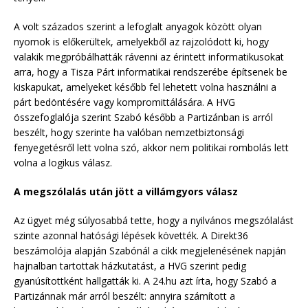
A volt százados szerint a lefoglalt anyagok között olyan
nyomok is előkerültek, amelyekből az rajzolódott ki, hogy
valakik megpróbálhatták rávenni az érintett informatikusokat
arra, hogy a Tisza Párt informatikai rendszerébe építsenek be
kiskapukat, amelyeket később fel lehetett volna használni a
párt bedöntésére vagy kompromittálására. A HVG
összefoglalója szerint Szabó később a Partizánban is arról
beszélt, hogy szerinte ha valóban nemzetbiztonsági
fenyegetésről lett volna szó, akkor nem politikai rombolás lett
volna a logikus válasz.
A megszólalás után jött a villámgyors válasz
Az ügyet még súlyosabbá tette, hogy a nyilvános megszólalást
szinte azonnal hatósági lépések követték. A Direkt36
beszámolója alapján Szabónál a cikk megjelenésének napján
hajnalban tartottak házkutatást, a HVG szerint pedig
gyanúsítottként hallgatták ki. A 24.hu azt írta, hogy Szabó a
Partizánnak már arról beszélt: annyira számított a