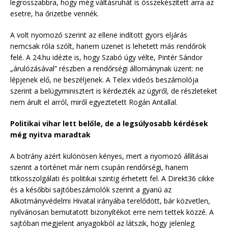
legrosszabbra, hogy még váltásruhát is összekészített arra az
esetre, ha őrizetbe vennék.
A volt nyomozó szerint az ellene indított gyors eljárás
nemcsak róla szólt, hanem üzenet is lehetett más rendőrök
felé. A 24.hu idézte is, hogy Szabó úgy vélte, Pintér Sándor
„árulózásával” részben a rendőrségi állománynak üzent: ne
lépjenek elő, ne beszéljenek. A Telex videós beszámolója
szerint a belügyminisztert is kérdezték az ügyről, de részleteket
nem árult el arról, miről egyeztetett Rogán Antallal.
Politikai vihar lett belőle, de a legsúlyosabb kérdések
még nyitva maradtak
A botrány azért különösen kényes, mert a nyomozó állításai
szerint a történet már nem csupán rendőrségi, hanem
titkosszolgálati és politikai szintig érhetett fel. A Direkt36 cikke
és a későbbi sajtóbeszámolók szerint a gyanú az
Alkotmányvédelmi Hivatal irányába terelődött, bár közvetlen,
nyilvánosan bemutatott bizonyítékot erre nem tettek közzé. A
sajtóban megjelent anyagokból az látszik, hogy jelenleg