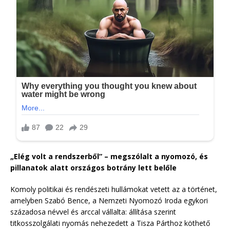
„Elég volt a rendszerből” – megszólalt a nyomozó, és
pillanatok alatt országos botrány lett belőle
Komoly politikai és rendészeti hullámokat vetett az a történet,
amelyben Szabó Bence, a Nemzeti Nyomozó Iroda egykori
századosa névvel és arccal vállalta: állítása szerint
titkosszolgálati nyomás nehezedett a Tisza Párthoz köthető