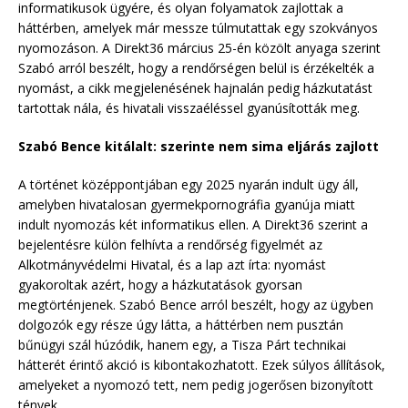
informatikusok ügyére, és olyan folyamatok zajlottak a
háttérben, amelyek már messze túlmutattak egy szokványos
nyomozáson. A Direkt36 március 25-én közölt anyaga szerint
Szabó arról beszélt, hogy a rendőrségen belül is érzékelték a
nyomást, a cikk megjelenésének hajnalán pedig házkutatást
tartottak nála, és hivatali visszaéléssel gyanúsították meg.
Szabó Bence kitálalt: szerinte nem sima eljárás zajlott
A történet középpontjában egy 2025 nyarán indult ügy áll,
amelyben hivatalosan gyermekpornográfia gyanúja miatt
indult nyomozás két informatikus ellen. A Direkt36 szerint a
bejelentésre külön felhívta a rendőrség figyelmét az
Alkotmányvédelmi Hivatal, és a lap azt írta: nyomást
gyakoroltak azért, hogy a házkutatások gyorsan
megtörténjenek. Szabó Bence arról beszélt, hogy az ügyben
dolgozók egy része úgy látta, a háttérben nem pusztán
bűnügyi szál húzódik, hanem egy, a Tisza Párt technikai
hátterét érintő akció is kibontakozhatott. Ezek súlyos állítások,
amelyeket a nyomozó tett, nem pedig jogerősen bizonyított
tények.