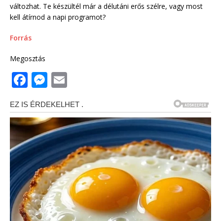
változhat. Te készültél már a délutáni erős szélre, vagy most
kell átírnod a napi programot?
Forrás
Megosztás
F
M
E
a
e
m
c
ss
ai
e
e
l
b
n
o
g
o
e
k
r