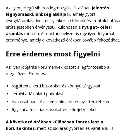
Az ilyen jellegű viharos légmozgást általában
jelentős
légnyomáskülönbség
alakítja ki, amely gyors
levegőáramlást indít el. Ilyenkor a ciklonok és frontok hatása
erőteljesebben érvényesül, különösen a
nyugat–keleti
áramlás
mentén. A mostani helyzet is egy ilyen folyamat
eredménye, amely a következő órákban tovább fokozódhat.
Erre érdemes most figyelni
Az ilyen időjárási körülmények között a legfontosabb a
megelőzés. Érdemes:
rögzíteni a kerti bútorokat és könnyű tárgyakat,
kerülni a fák alatti parkolást,
óvatosabban közlekedni hidakon és nyílt területeken,
figyelni a friss riasztásokat és előrejelzéseket.
A következő órákban különösen fontos lesz a
körültekintés
, mert az időjárás gyorsan és váratlanul is