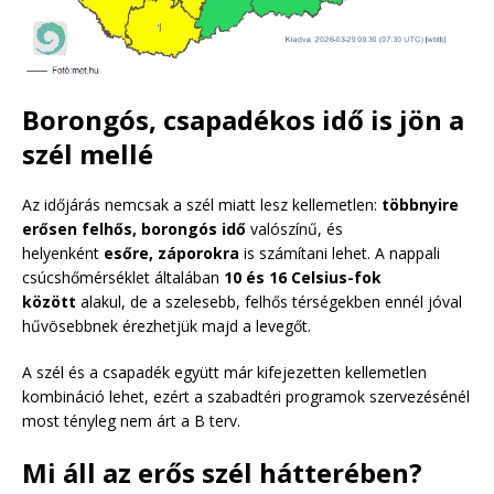
Borongós, csapadékos idő is jön a
szél mellé
Az időjárás nemcsak a szél miatt lesz kellemetlen:
többnyire
erősen felhős, borongós idő
valószínű, és
helyenként
esőre, záporokra
is számítani lehet. A nappali
csúcshőmérséklet általában
10 és 16 Celsius-fok
között
alakul, de a szelesebb, felhős térségekben ennél jóval
hűvösebbnek érezhetjük majd a levegőt.
A szél és a csapadék együtt már kifejezetten kellemetlen
kombináció lehet, ezért a szabadtéri programok szervezésénél
most tényleg nem árt a B terv.
Mi áll az erős szél hátterében?