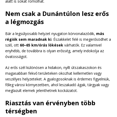
alatt is sokat romolhat.
Nem csak a Dunántúlon lesz erős
a légmozgás
Bár a legsúlyosabb helyzet nyugaton körvonalazódik,
más
régiók sem maradnak ki
. Északkelet felé is megerősödhet a
szél, ott
60–65 km/órás lökések
várhatók. Ez valamivel
enyhébb, de továbbra is olyan erősség, amely indokolja az
óvatosságot.
Az erős szél különösen a hidakon, nyílt útszakaszokon és
magasabban fekvő területeken okozhat kellemetlen vagy
veszélyes helyzeteket. A gyalogosoknak is érdemes figyelniük,
főleg városi környezetben, ahol leszakadó ágak, tárgyak vagy
meglazult elemek jelenthetnek kockázatot.
Riasztás van érvényben több
térségben