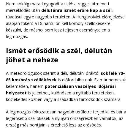
Nem sokáig marad nyugodt az idő: a reggeli átmeneti
mérséklődés után
délutánra ismét erőre kap a szél
,
ráadásul egyre nagyobb területen. A HungaroMet előrejelzése
alapján főként a Dunántúlon kell komoly széllökésekre
készülni, de máshol sem lesz teljesen eseménytelen a
légmozgás.
Ismét erősödik a szél, délután
jöhet a neheze
A meteorológusok szerint a déli, délutáni óráktól
sokfelé 70–
85 km/órás széllökések
is előfordulhatnak. Ez már nemcsak
kellemetlen, hanem
potenciálisan veszélyes időjárási
helyzetet
is jelenthet, különösen a nyíltabb területeken,
közlekedés közben vagy a szabadban tartózkodók számára.
A légmozgás fokozatosan nagyobb területre terjed ki, és bár a
legerősebb széllökések a nyugati országrészben várhatók, az
ország más pontjain is érezhető lesz az erősödés.