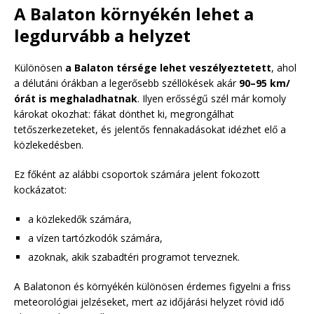
A Balaton környékén lehet a
legdurvább a helyzet
Különösen
a Balaton térsége lehet veszélyeztetett
, ahol
a délutáni órákban a legerősebb széllökések akár
90–95 km/
órát is meghaladhatnak
. Ilyen erősségű szél már komoly
károkat okozhat: fákat dönthet ki, megrongálhat
tetőszerkezeteket, és jelentős fennakadásokat idézhet elő a
közlekedésben.
Ez főként az alábbi csoportok számára jelent fokozott
kockázatot:
a közlekedők számára,
a vízen tartózkodók számára,
azoknak, akik szabadtéri programot terveznek.
A Balatonon és környékén különösen érdemes figyelni a friss
meteorológiai jelzéseket, mert az időjárási helyzet rövid idő