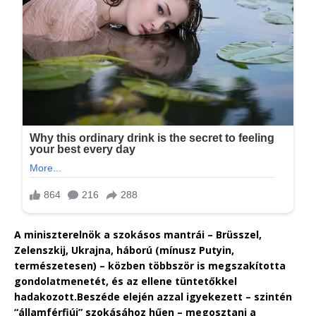
A miniszterelnök a szokásos mantrái – Brüsszel,
Zelenszkij, Ukrajna, háború (mínusz Putyin,
természetesen) – közben többször is megszakította
gondolatmenetét, és az ellene tüntetőkkel
hadakozott.
Beszéde elején azzal igyekezett – szintén
“államférfiúi” szokásához hűen – megosztani a