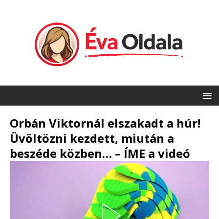
Orbán Viktornál elszakadt a húr!
Üvöltözni kezdett, miután a
beszéde közben… – ÍME a videó