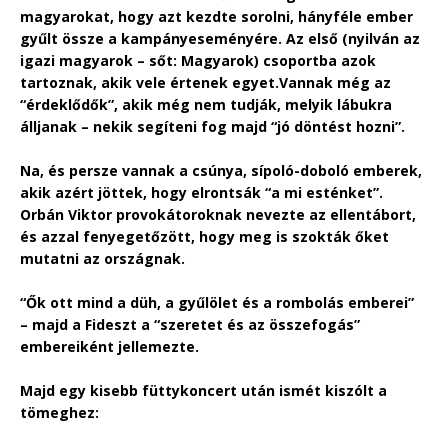
magyarokat, hogy azt kezdte sorolni, hányféle ember
gyűlt össze a kampányeseményére. Az első (nyilván az
igazi magyarok – sőt: Magyarok) csoportba azok
tartoznak, akik vele értenek egyet.
Vannak még az
“érdeklődők”, akik még nem tudják, melyik lábukra
álljanak – nekik segíteni fog majd “jó döntést hozni”.
Na, és persze vannak a csúnya, sípoló-doboló emberek,
akik azért jöttek, hogy elrontsák “a mi esténket”.
Orbán Viktor provokátoroknak nevezte az ellentábort,
és azzal fenyegetőzött, hogy meg is szokták őket
mutatni az országnak.
“Ők ott mind a düh, a gyűlölet és a rombolás emberei”
– majd a Fideszt a “szeretet és az összefogás”
embereiként jellemezte.
Majd egy kisebb füttykoncert után ismét kiszólt a
tömeghez: