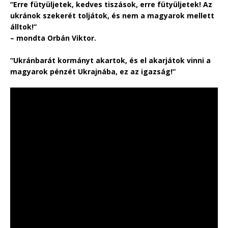
“Erre fütyüljetek, kedves tiszások, erre fütyüljetek! Az
ukránok szekerét toljátok, és nem a magyarok mellett
álltok!”
– mondta Orbán Viktor.
“Ukránbarát kormányt akartok, és el akarjátok vinni a
magyarok pénzét Ukrajnába, ez az igazság!”