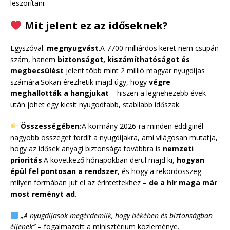
leszorítani.
Mit jelent ez az időseknek?
Egyszóval:
megnyugvást
.A 7700 milliárdos keret nem csupán
szám, hanem
biztonságot, kiszámíthatóságot és
megbecsülést
jelent több mint 2 millió magyar nyugdíjas
számára.Sokan érezhetik majd úgy, hogy
végre
meghallották a hangjukat
– hiszen a legnehezebb évek
után jöhet egy kicsit nyugodtabb, stabilabb időszak.
Összességében:
A kormány 2026-ra minden eddiginél
nagyobb összeget fordít a nyugdíjakra, ami világosan mutatja,
hogy az idősek anyagi biztonsága továbbra is
nemzeti
prioritás
.A következő hónapokban derül majd ki,
hogyan
épül fel pontosan a rendszer
, és hogy a rekordösszeg
milyen formában jut el az érintettekhez –
de a hír maga már
most reményt ad
.
„A nyugdíjasok megérdemlik, hogy békében és biztonságban
éljenek”
– fogalmazott a minisztérium közleménye.