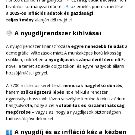
hivatalos kormányzati döntés,
az emelés pontos mértéke
a
2025-ös inflációs adatok és gazdasági
teljesítmény
alapján dől majd el.
A nyugdíjrendszer kihívásai
A nyugdíjrendszer finanszírozása
egyre nehezebb feladat
a
demográfiai változások miatt.A munkaképes korú lakosság
csökken, miközben
a nyugdíjasok száma évről évre nő
.Ez
növeli a terhet az aktív dolgozókon, és egyre nagyobb állami
hozzájárulást igényel.
A 7700 milliárdos keret tehát
nemcsak nagylelkű döntés
,
hanem
szükségszerű lépés is
: e nélkül a rendszer
egyensúlya hosszabb távon veszélybe kerülne.A minisztérium
hangsúlyozta, hogy a cél a
stabilitás és kiszámíthatóság
megőrzése
– vagyis az, hogy a nyugdíjasok biztonságban
tudhassák jövedelmüket.
A nyugdíj és az infláció kéz a kézben