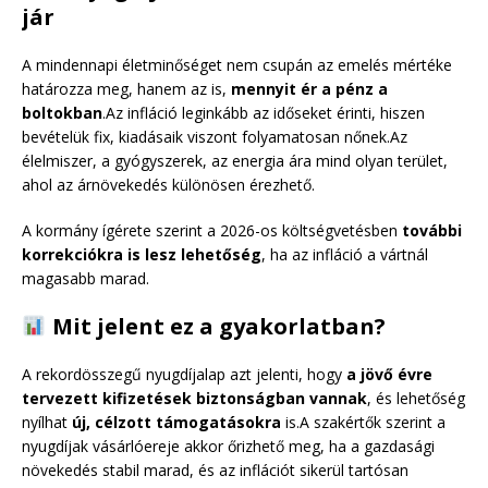
jár
A mindennapi életminőséget nem csupán az emelés mértéke
határozza meg, hanem az is,
mennyit ér a pénz a
boltokban
.Az infláció leginkább az időseket érinti, hiszen
bevételük fix, kiadásaik viszont folyamatosan nőnek.Az
élelmiszer, a gyógyszerek, az energia ára mind olyan terület,
ahol az árnövekedés különösen érezhető.
A kormány ígérete szerint a 2026-os költségvetésben
további
korrekciókra is lesz lehetőség
, ha az infláció a vártnál
magasabb marad.
Mit jelent ez a gyakorlatban?
A rekordösszegű nyugdíjalap azt jelenti, hogy
a jövő évre
tervezett kifizetések biztonságban vannak
, és lehetőség
nyílhat
új, célzott támogatásokra
is.A szakértők szerint a
nyugdíjak vásárlóereje akkor őrizhető meg, ha a gazdasági
növekedés stabil marad, és az inflációt sikerül tartósan