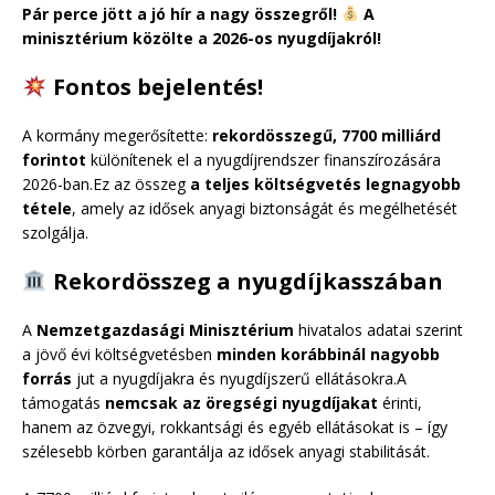
Pár perce jött a jó hír a nagy összegről!
A
minisztérium közölte a 2026-os nyugdíjakról!
Fontos bejelentés!
A kormány megerősítette:
rekordösszegű, 7700 milliárd
forintot
különítenek el a nyugdíjrendszer finanszírozására
2026-ban.Ez az összeg
a teljes költségvetés legnagyobb
tétele
, amely az idősek anyagi biztonságát és megélhetését
szolgálja.
Rekordösszeg a nyugdíjkasszában
A
Nemzetgazdasági Minisztérium
hivatalos adatai szerint
a jövő évi költségvetésben
minden korábbinál nagyobb
forrás
jut a nyugdíjakra és nyugdíjszerű ellátásokra.A
támogatás
nemcsak az öregségi nyugdíjakat
érinti,
hanem az özvegyi, rokkantsági és egyéb ellátásokat is – így
szélesebb körben garantálja az idősek anyagi stabilitását.