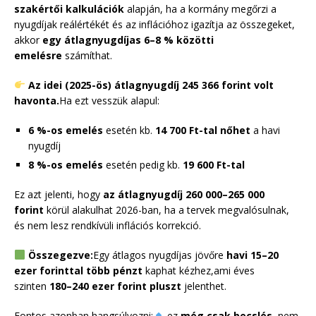
szakértői kalkulációk
alapján, ha a kormány megőrzi a
nyugdíjak reálértékét és az inflációhoz igazítja az összegeket,
akkor
egy átlagnyugdíjas 6–8 % közötti
emelésre
számíthat.
Az idei (2025-ös) átlagnyugdíj 245 366 forint volt
havonta.
Ha ezt vesszük alapul:
6 %-os emelés
esetén kb.
14 700 Ft-tal nőhet
a havi
nyugdíj
8 %-os emelés
esetén pedig kb.
19 600 Ft-tal
Ez azt jelenti, hogy
az átlagnyugdíj 260 000–265 000
forint
körül alakulhat 2026-ban, ha a tervek megvalósulnak,
és nem lesz rendkívüli inflációs korrekció.
Összegezve:
Egy átlagos nyugdíjas jövőre
havi 15–20
ezer forinttal több pénzt
kaphat kézhez,ami éves
szinten
180–240 ezer forint pluszt
jelenthet.
Fontos azonban hangsúlyozni:
ez
még csak becslés
, nem