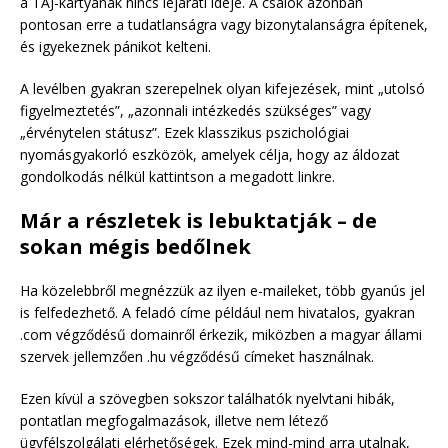
a TAJ-kártyának nincs lejárati ideje. A csalók azonban
pontosan erre a tudatlanságra vagy bizonytalanságra építenek,
és igyekeznek pánikot kelteni.
A levélben gyakran szerepelnek olyan kifejezések, mint „utolsó
figyelmeztetés”, „azonnali intézkedés szükséges” vagy
„érvénytelen státusz”. Ezek klasszikus pszichológiai
nyomásgyakorló eszközök, amelyek célja, hogy az áldozat
gondolkodás nélkül kattintson a megadott linkre.
Már a részletek is lebuktatják – de
sokan mégis bedőlnek
Ha közelebbről megnézzük az ilyen e-maileket, több gyanús jel
is felfedezhető. A feladó címe például nem hivatalos, gyakran
.com végződésű domainről érkezik, miközben a magyar állami
szervek jellemzően .hu végződésű címeket használnak.
Ezen kívül a szövegben sokszor találhatók nyelvtani hibák,
pontatlan megfogalmazások, illetve nem létező
ügyfélszolgálati elérhetőségek. Ezek mind-mind arra utalnak,