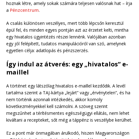
hoznak létre, amely sokak számára teljesen valósnak hat – írja
a
Pénzcentrum
.
A csalás különösen veszélyes, mert több lépcsőn keresztül
épül fel, és minden egyes pontján azt az érzetet kelti, mintha
egy hivatalos ügyintézés részei lennénk. Valójában azonban
egy jól felépített, tudatos manipulációról van szó, amelynek
egyetlen célja: adatlopás és pénzszerzés.
Így indul az átverés: egy „hivatalos” e-
maillel
A történet egy látszólag hivatalos e-maillel kezdődik. A levél
tartalma szerint a TAJ-kártya „lejárt” vagy „érvénytelen”, és ha
nem történik azonnali intézkedés, akkor komoly
következményekkel kell számolni. A szöveg szerint
megszűnhet a térítésmentes egészségügyi ellátás, nem lehet
kiváltani a recepteket, sőt még a táppénz is veszélybe kerülhet.
Ez a pont már önmagában árulkodó, hiszen Magyarországon