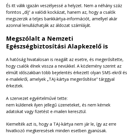
És itt válik igazán veszélyessé a helyzet. Nem a néhány száz
forintos „díj” a valódi kockázat, hanem az, hogy a csalók
megszerzik a teljes bankkártya-információt, amellyel akár
azonnal lenullázhatják az áldozat számláját.
Megszólalt a Nemzeti
Egészségbiztosítási Alapkezelő is
A hatóság hivatalosan is reagált az esetre, és megerősítette,
hogy csalók élnek vissza a nevükkel. A közlemény szerint az
elmúlt időszakban több bejelentés érkezett olyan SMS-ekről és
e-mailekről, amelyek „TAJ-kártya megerősítése” tárggyal
érkeztek.
A szervezet egyértelművé tette:
nem küldenek ilyen jellegű üzeneteket, és nem kérnek
adatokat vagy fizetést e-mailen keresztül.
Kiemelték azt is, hogy a TAJ-kártya nem jár le, így az erre
hivatkozó megkeresések minden esetben gyanúsak.