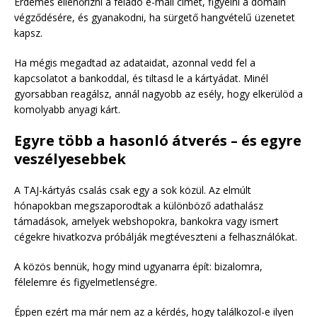
Érdemes ellenőrizni a feladó e-mail címét, figyelni a domain
végződésére, és gyanakodni, ha sürgető hangvételű üzenetet
kapsz.
Ha mégis megadtad az adataidat, azonnal vedd fel a
kapcsolatot a bankoddal, és tiltasd le a kártyádat. Minél
gyorsabban reagálsz, annál nagyobb az esély, hogy elkerülöd a
komolyabb anyagi kárt.
Egyre több a hasonló átverés – és egyre
veszélyesebbek
A TAJ-kártyás csalás csak egy a sok közül. Az elmúlt
hónapokban megszaporodtak a különböző adathalász
támadások, amelyek webshopokra, bankokra vagy ismert
cégekre hivatkozva próbálják megtéveszteni a felhasználókat.
A közös bennük, hogy mind ugyanarra épít: bizalomra,
félelemre és figyelmetlenségre.
Éppen ezért ma már nem az a kérdés, hogy találkozol-e ilyen