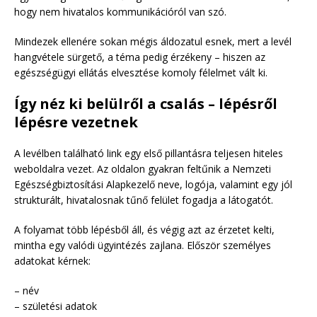
hogy nem hivatalos kommunikációról van szó.
Mindezek ellenére sokan mégis áldozatul esnek, mert a levél
hangvétele sürgető, a téma pedig érzékeny – hiszen az
egészségügyi ellátás elvesztése komoly félelmet vált ki.
Így néz ki belülről a csalás – lépésről
lépésre vezetnek
A levélben található link egy első pillantásra teljesen hiteles
weboldalra vezet. Az oldalon gyakran feltűnik a Nemzeti
Egészségbiztosítási Alapkezelő neve, logója, valamint egy jól
strukturált, hivatalosnak tűnő felület fogadja a látogatót.
A folyamat több lépésből áll, és végig azt az érzetet kelti,
mintha egy valódi ügyintézés zajlana. Először személyes
adatokat kérnek:
– név
– születési adatok