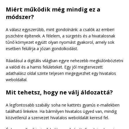
Miért működik még mindig ez a
módszer?
A válasz egyszerűbb, mint gondolnánk: a csalók az emberi
pszichére építenek. A félelem, a sürgetés és a hivatalosnak
tűnő környezet együtt olyan nyomást gyakorol, amely sok
esetben felülírja a józan gondolkodást.
Ráadásul a digitális világban egyre nehezebb megkülönböztetni
a valódi és a hamis felületeket. Egy jól megtervezett
adathalász oldal szinte teljesen megegyezhet egy hivatalos
weboldallal.
Mit tehetsz, hogy ne válj áldozattá?
A legfontosabb szabály: soha ne kattints gyanús e-mailekben
található linkekre. Ha bármilyen hivatalos ügyed van, mindig
közvetlenül a szervezet hivatalos weboldalát keresd fel.