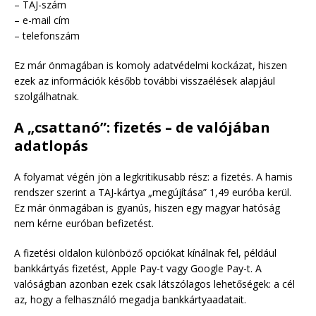
– TAJ-szám
– e-mail cím
– telefonszám
Ez már önmagában is komoly adatvédelmi kockázat, hiszen
ezek az információk később további visszaélések alapjául
szolgálhatnak.
A „csattanó”: fizetés – de valójában
adatlopás
A folyamat végén jön a legkritikusabb rész: a fizetés. A hamis
rendszer szerint a TAJ-kártya „megújítása” 1,49 euróba kerül.
Ez már önmagában is gyanús, hiszen egy magyar hatóság
nem kérne euróban befizetést.
A fizetési oldalon különböző opciókat kínálnak fel, például
bankkártyás fizetést, Apple Pay-t vagy Google Pay-t. A
valóságban azonban ezek csak látszólagos lehetőségek: a cél
az, hogy a felhasználó megadja bankkártyaadatait.